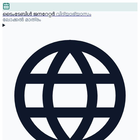
ടൈംടേബിൾ ജനറേറ്റർ
വിദ്യാഭ്യാസം
ലോക്കൽ മാത്രം
മലയാളം