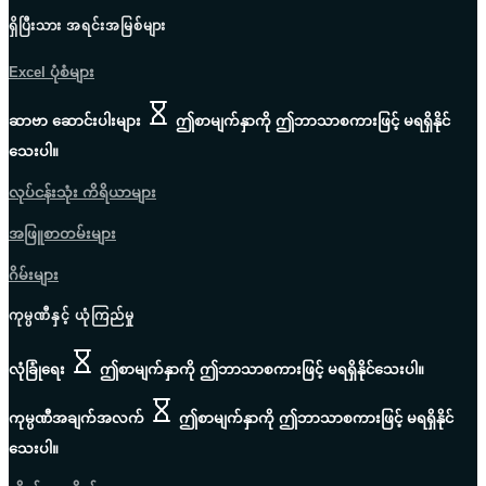
ရှိပြီးသား အရင်းအမြစ်များ
Excel ပုံစံများ
ဆာဗာ ဆောင်းပါးများ
ဤစာမျက်နှာကို ဤဘာသာစကားဖြင့် မရရှိနိုင်
သေးပါ။
လုပ်ငန်းသုံး ကိရိယာများ
အဖြူစာတမ်းများ
ဂိမ်းများ
ကုမ္ပဏီနှင့် ယုံကြည်မှု
လုံခြုံရေး
ဤစာမျက်နှာကို ဤဘာသာစကားဖြင့် မရရှိနိုင်သေးပါ။
ကုမ္ပဏီအချက်အလက်
ဤစာမျက်နှာကို ဤဘာသာစကားဖြင့် မရရှိနိုင်
သေးပါ။