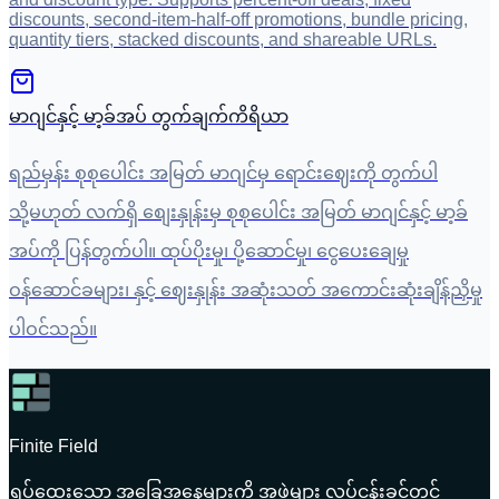
discounts, second-item-half-off promotions, bundle pricing,
quantity tiers, stacked discounts, and shareable URLs.
မာဂျင်နှင့် မာ့ခ်အပ် တွက်ချက်ကိရိယာ
ရည်မှန်း စုစုပေါင်း အမြတ် မာဂျင်မှ ရောင်းဈေးကို တွက်ပါ
သို့မဟုတ် လက်ရှိ စျေးနှုန်းမှ စုစုပေါင်း အမြတ် မာဂျင်နှင့် မာ့ခ်
အပ်ကို ပြန်တွက်ပါ။ ထုပ်ပိုးမှု၊ ပို့ဆောင်မှု၊ ငွေပေးချေမှု
ဝန်ဆောင်ခများ၊ နှင့် ဈေးနှုန်း အဆုံးသတ် အကောင်းဆုံးချိန်ညှိမှု
ပါဝင်သည်။
Finite Field
ရှုပ်ထွေးသော အခြေအနေများကို အဖွဲ့များ လုပ်ငန်းခွင်တွင်