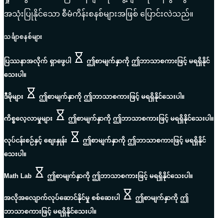
အသုံးပြုနိုင်သော စီမံကိန်းစနစ်များအဖြစ် ပြောင်းလဲသည်။
သင်္ချာစနစ်များ
ပြဿနာအလိုက် ရှာဖွေပါ
ဤစာမျက်နှာကို ဤဘာသာစကားဖြင့် မရရှိနိုင်
သေးပါ။
ဒီမိုများ
ဤစာမျက်နှာကို ဤဘာသာစကားဖြင့် မရရှိနိုင်သေးပါ။
ကိစ္စလေ့လာမှုများ
ဤစာမျက်နှာကို ဤဘာသာစကားဖြင့် မရရှိနိုင်သေးပါ။
လုပ်ငန်းစဉ်နှင့် စျေးနှုန်း
ဤစာမျက်နှာကို ဤဘာသာစကားဖြင့် မရရှိနိုင်
သေးပါ။
Math Lab
ဤစာမျက်နှာကို ဤဘာသာစကားဖြင့် မရရှိနိုင်သေးပါ။
အလိုအလျောက်လုပ်ဆောင်နိုင်မှု စစ်ဆေးပါ
ဤစာမျက်နှာကို ဤ
ဘာသာစကားဖြင့် မရရှိနိုင်သေးပါ။