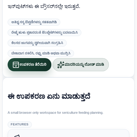
ಇನ್‌ಪುಟ್‌ಗಳು ಈ ಬ್ರೌಸರ್‌ನಲ್ಲೇ ಇರುತ್ತವೆ.
ಆತಿಥ್ಯ ಸಸ್ಯ ಟಿಪ್ಪಣಿಗಳನ್ನು ಸತತವಾಗಿಡಿ
ರೇಷ್ಮೆ ಹುಳು ಪ್ರಕಾರದಂತೆ ಟೆಂಪ್ಲೇಟ್‌ಗಳನ್ನು ಬದಲಾಯಿಸಿ
ಕೆಲಸದ ಜಾಗವನ್ನು ಸ್ಥಳೀಯವಾಗಿ ಸಂಗ್ರಹಿಸಿ
ಬೇಕಾದಾಗ ನಕಲಿಸಿ, ರಫ್ತು ಮಾಡಿ ಅಥವಾ ಮುದ್ರಿಸಿ
ಉಪಕರಣ ತೆರೆಯಿರಿ
ಮಾದರಿಯನ್ನು ಲೋಡ್ ಮಾಡಿ
ಈ ಉಪಕರಣ ಏನು ಮಾಡುತ್ತದೆ
A small browser-only workspace for sericulture feeding planning.
FEATURES