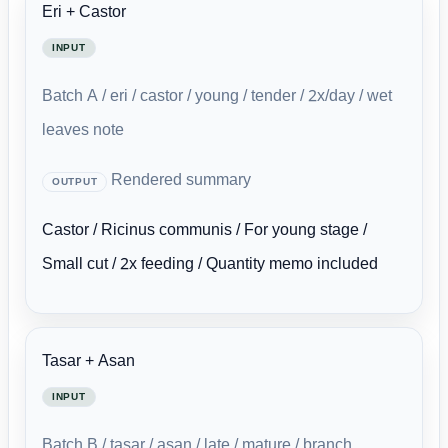
Eri + Castor
INPUT
Batch A / eri / castor / young / tender / 2x/day / wet
leaves note
Rendered summary
OUTPUT
Castor / Ricinus communis / For young stage /
Small cut / 2x feeding / Quantity memo included
Tasar + Asan
INPUT
Batch B / tasar / asan / late / mature / branch