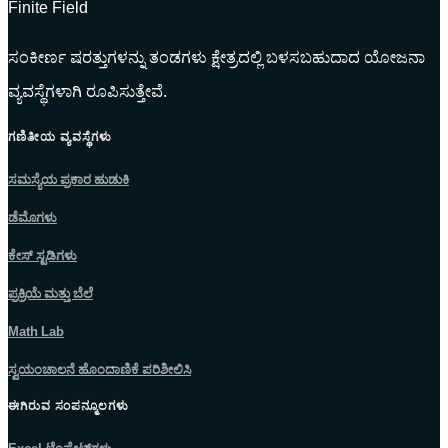
Finite Field
ಸಂಕೀರ್ಣ ಷರತ್ತುಗಳನ್ನು ತಂಡಗಳು ಕ್ಷೇತ್ರದಲ್ಲಿ ಬಳಸಬಹುದಾದ ಯೋಜನಾ
ವ್ಯವಸ್ಥೆಗಳಾಗಿ ರೂಪಿಸುತ್ತೇವೆ.
ಗಣಿತೀಯ ವ್ಯವಸ್ಥೆಗಳು
ಸಮಸ್ಯೆಯ ಪ್ರಕಾರ ಹುಡುಕಿ
ಡೆಮೊಗಳು
ಕೇಸ್ ಸ್ಟಡಿಗಳು
ಪ್ರಕ್ರಿಯೆ ಮತ್ತು ಬೆಲೆ
Math Lab
ಸ್ವಯಂಚಾಲನೆ ಹೊಂದಾಣಿಕೆ ಪರಿಶೀಲಿಸಿ
ಈಗಿರುವ ಸಂಪನ್ಮೂಲಗಳು