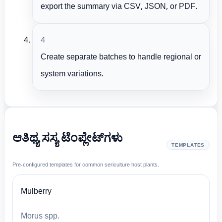
export the summary via CSV, JSON, or PDF.
4
Create separate batches to handle regional or
system variations.
ಆತಿಥ್ಯ ಸಸ್ಯ ಟೆಂಪ್ಲೇಟ್‌ಗಳು
TEMPLATES
Pre-configured templates for common sericulture host plants.
Mulberry
Morus spp.