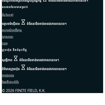
ពិនិត្យភាពសមស្របនៃស្វ័យប្រវត្តិកម្ម
ទំព័រនេះមិនទាន់មានជាភាសានេះទេ។
ធនធានដែលមានស្រាប់
គំរូ Excel
អត្ថបទម៉ាស៊ីនមេ
ទំព័រនេះមិនទាន់មានជាភាសានេះទេ។
ឧបករណ៍អាជីវកម្ម
ឯកសារស
ហ្គេម
ក្រុមហ៊ុន និងទំនុកចិត្ត
សុវត្ថិភាព
ទំព័រនេះមិនទាន់មានជាភាសានេះទេ។
ព័ត៌មានក្រុមហ៊ុន
ទំព័រនេះមិនទាន់មានជាភាសានេះទេ។
ភាពឯកជន
ផែនទីគេហទំព័រ
© 2026 FINITE FIELD, K.K.