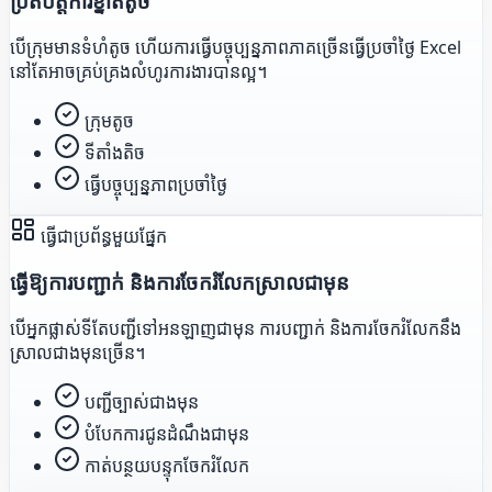
ប្រតិបត្តិការខ្នាតតូច
បើក្រុមមានទំហំតូច ហើយការធ្វើបច្ចុប្បន្នភាពភាគច្រើនធ្វើប្រចាំថ្ងៃ Excel
នៅតែអាចគ្រប់គ្រងលំហូរការងារបានល្អ។
ក្រុមតូច
ទីតាំងតិច
ធ្វើបច្ចុប្បន្នភាពប្រចាំថ្ងៃ
ធ្វើជាប្រព័ន្ធមួយផ្នែក
ធ្វើឱ្យការបញ្ជាក់ និងការចែករំលែកស្រាលជាមុន
បើអ្នកផ្លាស់ទីតែបញ្ជីទៅអនឡាញជាមុន ការបញ្ជាក់ និងការចែករំលែកនឹង
ស្រាលជាងមុនច្រើន។
បញ្ជីច្បាស់ជាងមុន
បំបែកការជូនដំណឹងជាមុន
កាត់បន្ថយបន្ទុកចែករំលែក