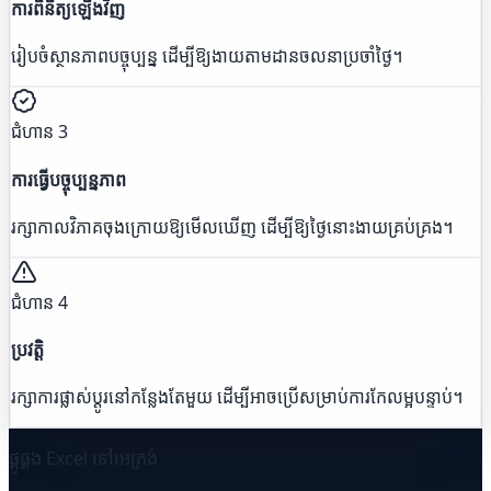
ការពិនិត្យឡើងវិញ
រៀបចំស្ថានភាពបច្ចុប្បន្ន ដើម្បីឱ្យងាយតាមដានចលនាប្រចាំថ្ងៃ។
ជំហាន 3
ការធ្វើបច្ចុប្បន្នភាព
រក្សាកាលវិភាគចុងក្រោយឱ្យមើលឃើញ ដើម្បីឱ្យថ្ងៃនោះងាយគ្រប់គ្រង។
ជំហាន 4
ប្រវត្តិ
រក្សាការផ្លាស់ប្តូរនៅកន្លែងតែមួយ ដើម្បីអាចប្រើសម្រាប់ការកែលម្អបន្ទាប់។
ផ្គូផ្គង Excel ទៅអេក្រង់