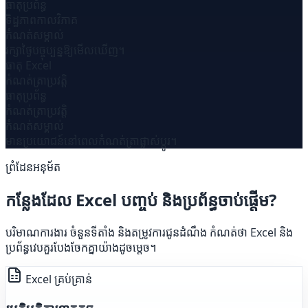
ធាតុប្រព័ន្ធ
ទិដ្ឋភាពកាលវិភាគ
កំណត់សម្គាល់
រក្សាថ្ងៃបច្ចុប្បន្នឱ្យមើលឃើញ។
ធាតុ Excel
កំណត់ត្រាប្រវត្តិ
ធាតុប្រព័ន្ធ
កំណត់ត្រាប្រវត្តិ
កំណត់សម្គាល់
មានប្រយោជន៍នៅពេលកំណត់ត្រាផ្លាស់ប្តូរ។
ព្រំដែនអនុម័ត
កន្លែងដែល Excel បញ្ចប់ និងប្រព័ន្ធចាប់ផ្តើម?
បរិមាណការងារ ចំនួនទីតាំង និងតម្រូវការជូនដំណឹង កំណត់ថា Excel និង
ប្រព័ន្ធវេបគួរបែងចែកគ្នាយ៉ាងដូចម្តេច។
Excel គ្រប់គ្រាន់