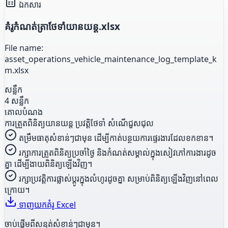
ឯកសារ
គំរូកំណត់ត្រាថែទាំយានយន្ត.xlsx
File name:
asset_operations_vehicle_maintenance_log_template_k
m.xlsx
សន្លឹក
4 សន្លឹក
គោលបំណង
ការត្រួតពិនិត្យយានយន្ត ប្រវត្តិថែទាំ សំណើជួសជុល
តម្រឹមធាតុសំខាន់ៗជាមុន ដើម្បីកាត់បន្ថយការផ្ទេរងារដែលខកខាន។
រក្សាការត្រួតពិនិត្យប្រចាំថ្ងៃ និងកំណត់សម្គាល់ក្នុងសៀវភៅការងារដូច
គ្នា ដើម្បីងាយពិនិត្យឡើងវិញ។
រក្សាប្រវត្តិការផ្លាស់ប្តូរក្នុងលំហូរដូចគ្នា សម្រាប់ពិនិត្យឡើងវិញនៅពេល
ក្រោយ។
ទាញយកគំរូ Excel
ចាប់ផ្តើមពីសន្មត់សំខាន់ៗជាមុន។