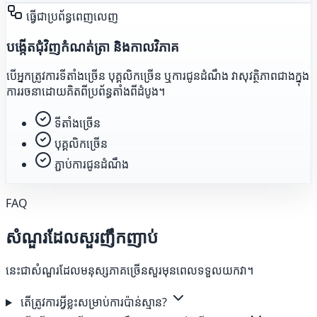
ធ្វើជាប្រព័ន្ធពេញលេញ
បង្កើតជុំវិញកំណត់ត្រា និងកាលវិភាគ
បើអ្នកត្រូវការទីតាំងច្រើន បុគ្គលិកច្រើន ឬការជូនដំណឹង វាសុវត្ថិភាពជាងក្នុង
ការរចនាដោយគិតពីប្រព័ន្ធតាំងពីដំបូង។
ទីតាំងច្រើន
បុគ្គលិកច្រើន
ភ្ជាប់ការជូនដំណឹង
FAQ
សំណួរដែលសួរញឹកញាប់
នេះជាសំណួរដែលមនុស្សភាគច្រើនសួរមុនពេលទទួលយកវា។
តើត្រូវការអ្វីខ្លះសម្រាប់ការប៉ាន់ស្មាន?