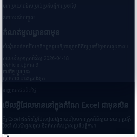
មានប្រយោជន៍សម្រាប់ប្រតិបត្តិការប្រចាំថ្ងៃ
ឧទាហរណ៍បញ្ចូល
កំណត់មូលដ្ឋានជាមុន
សំណុំវាលចែករំលែកតិចតួចជួយឱ្យការត្រួតពិនិត្យប្រចាំថ្ងៃមានស្ថេរភាព។
កាលបរិច្ឆេទត្រួតពិនិត្យ
2026-04-18
Vehicle
អង្គភាព 3
ភារកិច្ច
ប្តូរប្រេង
ស្ថានភាព
បានគ្រោងទុក
ទាញយកឥតគិតថ្លៃ
មើលអ្វីដែលមាននៅក្នុងកំណែ Excel ជាមុនសិន
គំរូ Excel ឥតគិតថ្លៃដែលជួយឱ្យងាយរៀបចំការត្រួតពិនិត្យយានយន្ត ប្រវត្តិ
ថែទាំ សំណើជួសជុល និងកំណត់សម្គាល់ប្រតិបត្តិការ។