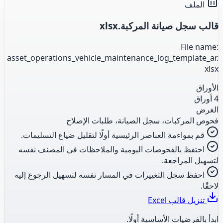
الملف
قالب سجل صيانة المركبة.xlsx
File name:
asset_operations_vehicle_maintenance_log_template_ar.
xlsx
الأوراق
4 أوراق
الغرض
فحوص المركبات، سجل الصيانة، طلبات الإصلاح
قم بمواءمة العناصر الرئيسية أولًا لتقليل ضياع التسليمات.
احتفظ بالفحوصات اليومية والملاحظات في المصنف نفسه
لتسهيل المراجعة.
احفظ سجل التغييرات في المسار نفسه لتسهيل الرجوع إليه
لاحقًا.
تنزيل قالب Excel
ابدأ بالفرضيات الأساسية أولًا.