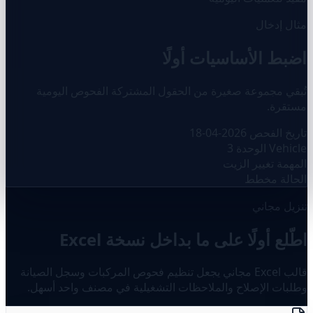
مثال إدخال
اضبط الأساسيات أولًا
تُبقي مجموعة صغيرة من الحقول المشتركة الفحوص اليومية
مستقرة.
تاريخ الفحص
2026-04-18
Vehicle
الوحدة 3
المهمة
تغيير الزيت
الحالة
مخطط
تنزيل مجاني
اطّلع أولًا على ما بداخل نسخة Excel
قالب Excel مجاني يجعل تنظيم فحوص المركبات وسجل الصيانة
وطلبات الإصلاح والملاحظات التشغيلية في مصنف واحد أسهل.