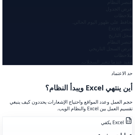
عنصر النظام
عرض الجدول
ملاحظات
يحافظ على ظهور اليوم الحالي.
عنصر Excel
سجل التاريخ
عنصر النظام
عرض السجل التاريخي
ملاحظات
مفيد عندما تتغير السجلات.
حد الاعتماد
أين ينتهي Excel ويبدأ النظام؟
حجم العمل وعدد المواقع واحتياج الإشعارات يحددون كيف ينبغي
تقسيم العمل بين Excel والنظام الويب.
Excel يكفي