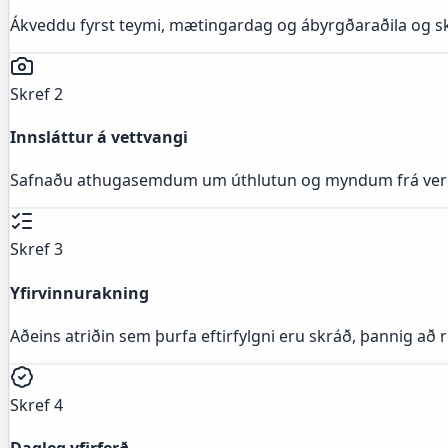
Ákveddu fyrst teymi, mætingardag og ábyrgðaraðila og s
Skref 2
Innsláttur á vettvangi
Safnaðu athugasemdum um úthlutun og myndum frá verkst
Skref 3
Yfirvinnurakning
Aðeins atriðin sem þurfa eftirfylgni eru skráð, þannig að 
Skref 4