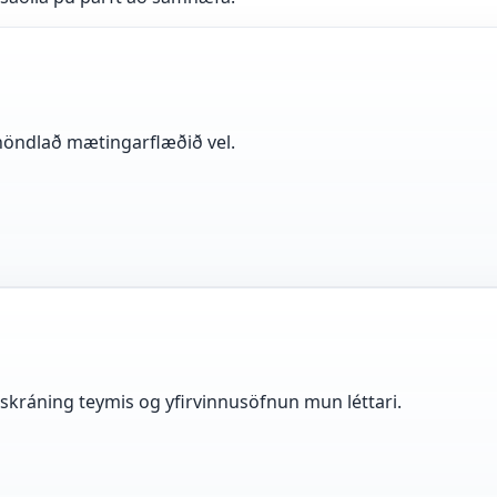
n höndlað mætingarflæðið vel.
nskráning teymis og yfirvinnusöfnun mun léttari.