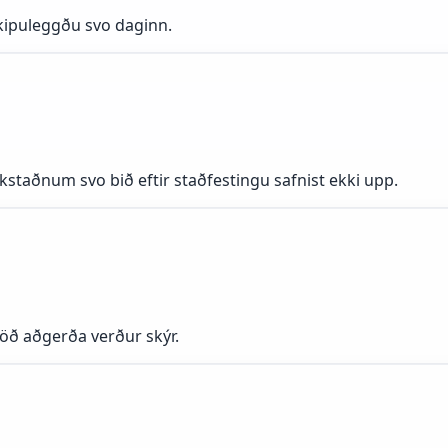
kipuleggðu svo daginn.
aðnum svo bið eftir staðfestingu safnist ekki upp.
röð aðgerða verður skýr.