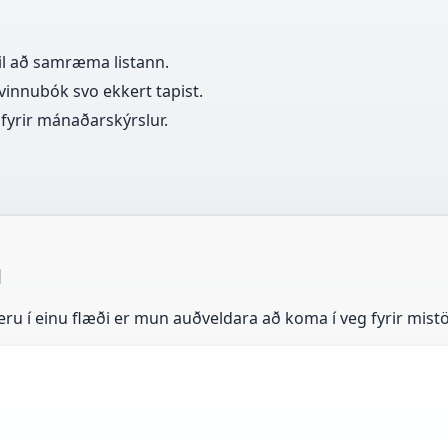
il að samræma listann.
innubók svo ekkert tapist.
 fyrir mánaðarskýrslur.
l
eru í einu flæði er mun auðveldara að koma í veg fyrir mistö