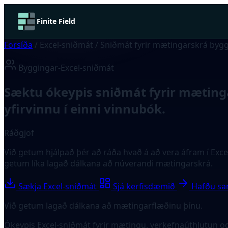
Finite Field
Forsíða
/
Excel-sniðmát
/
Sniðmát fyrir mætingarskrá byg
Byggingar-Excel-sniðmát
Sæktu ókeypis sniðmát fyrir mæting
yfirvinnu í einni vinnubók.
Ráðgjöf
Við getum hjálpað þér að ráða hvað á að vera áfram í Exce
getum líka lagað dálkana að núverandi mætingarskrá.
Sækja Excel-sniðmát
Sjá kerfisdæmið
Hafðu s
Við getum lagað dálkana að mætingarflæðinu þínu.
Ókeypis Excel-sniðmát fyrir mætingu, verkefnaúthlutun og