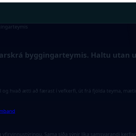
gingarteymis
arskrá byggingarteymis. Haltu utan
l og hvað ætti að færast í vefkerfi, út frá fjölda teyma, m
amband
 yfirvinnustýringu. Sama síða sýnir líka samsvarandi kerfi