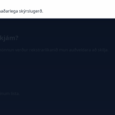
naðarlega skýrslugerð.
skjám?
áhönnun verður rekstrarlíkanið mun auðveldara að skilja.
num lista.