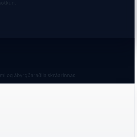
notkun.
ymi og ábyrgðaraðila skráarinnar.