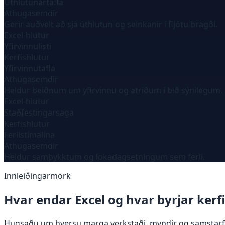
Úthlutunartafla
Athugasemdir
Gerir auðvelt að sjá úthlutun og seinkanir í fljótu bragði.
Excel-hlutur
Yfirvinnulisti
Kerfishlutur
Yfirvinnutafla
Athugasemdir
Heldur beiðnum um yfirvinnu og atriðum í bið sýnilegum.
Excel-hlutur
Staðfestingarsaga
Kerfishlutur
Ferilstímalína
Athugasemdir
Heldur samþykktum og lokadagsetningum sem ferli.
Innleiðingarmörk
Hvar endar Excel og hvar byrjar kerf
Hugsaðu um hversu marga verkstaði, myndir og samstarf