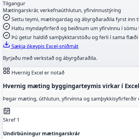
Tilgangur
Mætingarskrár, verkefnaúthlutun, yfirvinnustýring
Settu teymi, mætingardag og ábyrgðaraðila fyrst inn t
Haltu myndayfirferð og beiðnum um yfirvinnu í sömu v
Þú getur haldið samþykktarstöðu og ferli í sama flæði
Sækja ókeypis Excel-sniðmát
Byrjaðu með verkstað og ábyrgðaraðila.
Hvernig Excel er notað
Hvernig mæting byggingarteymis virkar í Exce
Þegar mæting, úthlutun, yfirvinna og samþykkisyfirferðir 
Skref 1
Undirbúningur mætingarskrár