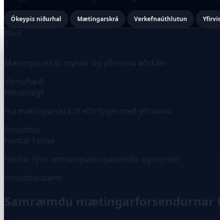
Ókeypis niðurhal
Mætingarskrá
Verkefnaúthlutun
Yfirv
Blöð
7
Mætingarskrár, myndir og yfirvinna aðskilin
Vinnuflæði
Rekjanlegt
Frá mætingarskrá til eftirfylgni með yfirvinnu
Innsláttur
Hentar í síma
Hentar fyrir vettvangsathugasemdir og myndir
Innsláttardæmi
Samræmdu mætingarforsendurnar f