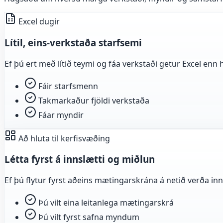
Excel dugir
Lítil, eins-verkstaða starfsemi
Ef þú ert með lítið teymi og fáa verkstaði getur Excel en
Fáir starfsmenn
Takmarkaður fjöldi verkstaða
Fáar myndir
Að hluta til kerfisvæðing
Létta fyrst á innslætti og miðlun
Ef þú flytur fyrst aðeins mætingarskrána á netið verða in
Þú vilt eina leitanlega mætingarskrá
Þú vilt fyrst safna myndum