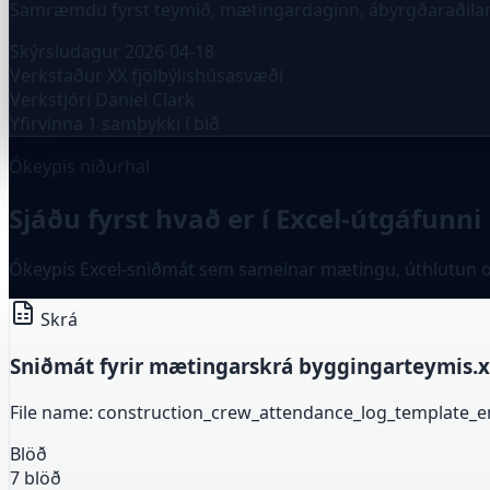
Samræmdu fyrst teymið, mætingardaginn, ábyrgðaraðilann 
Skýrsludagur
2026-04-18
Verkstaður
XX fjölbýlishúsasvæði
Verkstjóri
Daniel Clark
Yfirvinna
1 samþykki í bið
Ókeypis niðurhal
Sjáðu fyrst hvað er í Excel-útgáfunni
Ókeypis Excel-sniðmát sem sameinar mætingu, úthlutun og y
Skrá
Sniðmát fyrir mætingarskrá byggingarteymis.x
File name: construction_crew_attendance_log_template_en
Blöð
7 blöð