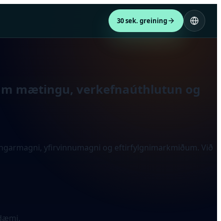
30 sek. greining
 um mætingu, verkefnaúthlutun og
ætingarmagni, yfirvinnumagni og eftirfylgnimarkmiðum. Við
sdæmi.