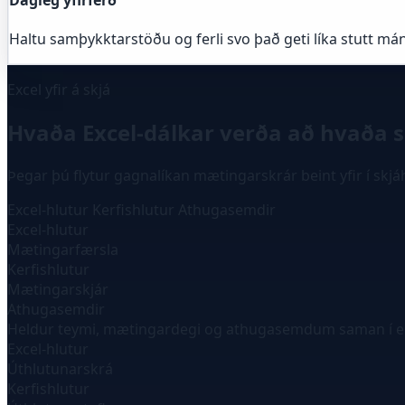
Dagleg yfirferð
Haltu samþykktarstöðu og ferli svo það geti líka stutt má
Excel yfir á skjá
Hvaða Excel-dálkar verða að hvaða 
Þegar þú flytur gagnalíkan mætingarskrár beint yfir í skj
Excel-hlutur
Kerfishlutur
Athugasemdir
Excel-hlutur
Mætingarfærsla
Kerfishlutur
Mætingarskjár
Athugasemdir
Heldur teymi, mætingardegi og athugasemdum saman í ei
Excel-hlutur
Úthlutunarskrá
Kerfishlutur