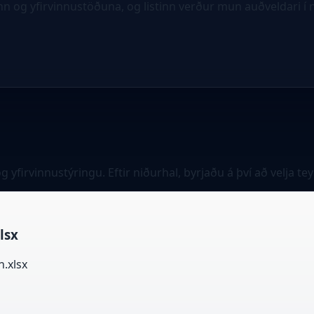
og yfirvinnustöðuna, og listinn verður mun auðveldari í 
firvinnustýringu. Eftir niðurhal, byrjaðu á því að velja te
lsx
.xlsx