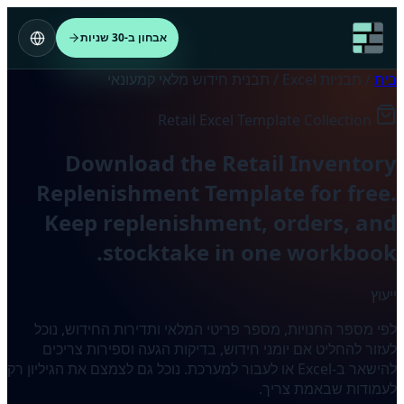
אבחון ב-30 שניות
בית
/
תבניות Excel
/
תבנית חידוש מלאי קמעונאי
Retail Excel Template Collection
Download the Retail Inventory
Replenishment Template for free.
Keep replenishment, orders, and
stocktake in one workbook.
ייעוץ
לפי מספר החנויות, מספר פריטי המלאי ותדירות החידוש, נוכל
לעזור להחליט אם יומני חידוש, בדיקות הגעה וספירות צריכים
להישאר ב-Excel או לעבור למערכת. נוכל גם לצמצם את הגיליון רק
לעמודות שבאמת צריך.