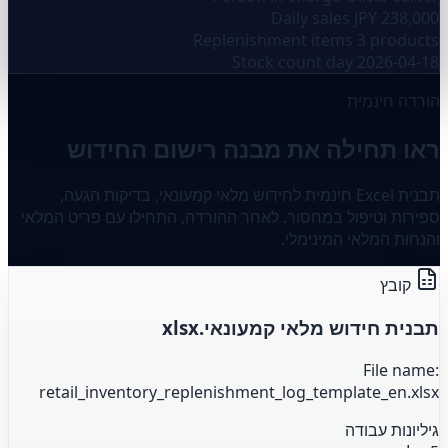
Daily sales
JPY 238,000
Replenishment items
3 products
Stock count day
2026-04-18
הורדה חינמית
ראו תחילה את מבנה רישום החידוש
תבנית Excel חינמית לחידוש מלאי קמעונאי, בדיקות הגעה,
ספירות וטיפול במחסור. לאחר ההורדה, התחילו עם פריט המלאי
והנחות המלאי המינימלי.
קובץ
תבנית חידוש מלאי קמעונאי.xlsx
File name:
retail_inventory_replenishment_log_template_en.xlsx
גיליונות עבודה