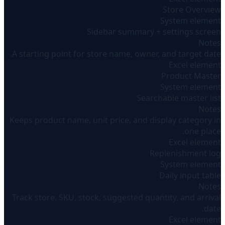
Store Overview
System element
Sidebar summary + settings screen
Notes
A starting point for store name, owner, and target date.
Excel element
Product Master
System element
Searchable master list
Notes
Keeps product name, unit price, and display category in
one place.
Excel element
Replenishment log
System element
Daily input table
Notes
Track store, SKU, stock, suggested quantity, and arrival
date.
Excel element