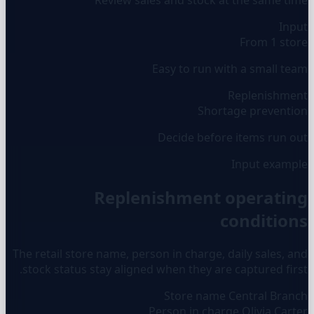
Input
From 1 store
Easy to run with a small team
Replenishment
Shortage prevention
Decide before items run out
Input example
Replenishment operating
conditions
The retail store name, person in charge, daily sales, and
stock status stay aligned when they are captured first.
Store name
Central Branch
Person in charge
Olivia Carter