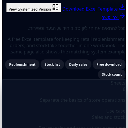
Download Excel Template
View Systemized Version
צרו קשר
נוכל להתאים את הגיליון סביב חידוש, הגעה וספירות.
A free Excel template for keeping retail replenishment,
orders, and stocktake together in one workbook. The
same page also shows the matching system example.
Replenishment
Stock list
Daily sales
Free download
Stock count
Sheets
8
Separate the basics of store operations
Use case
Sales and stock
Review sales and stock at the same time