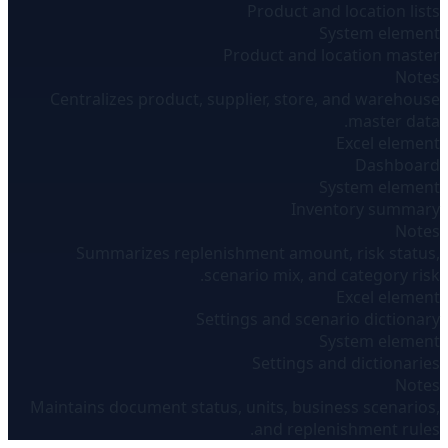
Product and location lists
System element
Product and location master
Notes
Centralizes product, supplier, store, and warehouse
master data.
Excel element
Dashboard
System element
Inventory summary
Notes
Summarizes replenishment amount, risk status,
scenario mix, and category risk.
Excel element
Settings and scenario dictionary
System element
Settings and dictionaries
Notes
Maintains document status, units, business scenarios,
and replenishment rules.