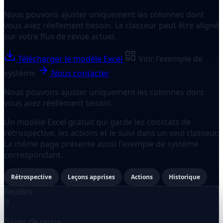
Nous pouvons ajuster uniquement les colonnes dont
vous avez réellement besoin. Le classeur peut être aligné
sur votre flux de revue actuel.
Télécharger le modèle Excel
Voir l'exemple de
système
Nous contacter
Nous pouvons ajuster uniquement les colonnes dont
vous avez réellement besoin.
Un modèle Excel gratuit qui garde les constats de
rétrospective, les actions et le suivi dans un seul classeur.
La même page présente aussi l'exemple de système
correspondant.
Rétrospective
Leçons apprises
Actions
Historique
Feuilles
9
Bases de revue