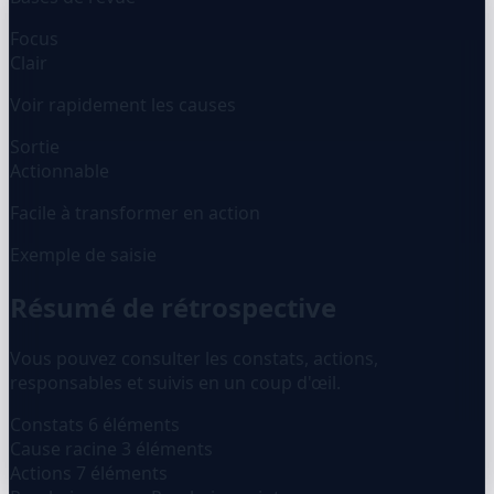
Focus
Clair
Voir rapidement les causes
Sortie
Actionnable
Facile à transformer en action
Exemple de saisie
Résumé de rétrospective
Vous pouvez consulter les constats, actions,
responsables et suivis en un coup d'œil.
Constats
6 éléments
Cause racine
3 éléments
Actions
7 éléments