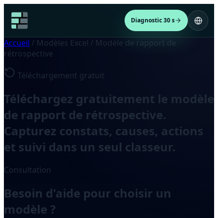
Diagnostic 30 s
Accueil
/
Modèles Excel
/
Modèle de rapport de
rétrospective
Téléchargement gratuit
Téléchargez gratuitement le modèle
de rapport de rétrospective.
Capturez constats, causes, actions
et suivi dans un seul classeur.
Consultation
Besoin d'aide pour choisir un
modèle ?