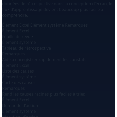
données de rétrospective dans la conception d'écran, le
flux d'apprentissage devient beaucoup plus facile à
comprendre.
Élément Excel
Élément système
Remarques
Élément Excel
Feuille de revue
Élément système
Tableau de rétrospective
Remarques
Aide à enregistrer rapidement les constats.
Élément Excel
Liste des causes
Élément système
Carte des causes
Remarques
Rend les causes racines plus faciles à trier.
Élément Excel
Demande d'action
Élément système