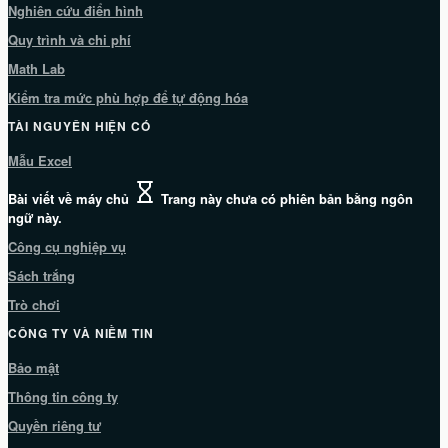
Nghiên cứu điển hình
Quy trình và chi phí
Math Lab
Kiểm tra mức phù hợp để tự động hóa
TÀI NGUYÊN HIỆN CÓ
Mẫu Excel
Bài viết về máy chủ
Trang này chưa có phiên bản bằng ngôn
ngữ này.
Công cụ nghiệp vụ
Sách trắng
Trò chơi
CÔNG TY VÀ NIỀM TIN
Bảo mật
Thông tin công ty
Quyền riêng tư