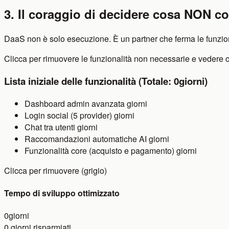
3. Il coraggio di decidere cosa NON co
DaaS non è solo esecuzione. È un partner che ferma le funziona
Clicca per rimuovere le funzionalità non necessarie e vedere c
Lista iniziale delle funzionalità (Totale:
0
giorni)
Dashboard admin avanzata
giorni
Login social (5 provider)
giorni
Chat tra utenti
giorni
Raccomandazioni automatiche AI
giorni
Funzionalità core (acquisto e pagamento)
giorni
Clicca per rimuovere (grigio)
Tempo di sviluppo ottimizzato
0
giorni
0
giorni risparmiati