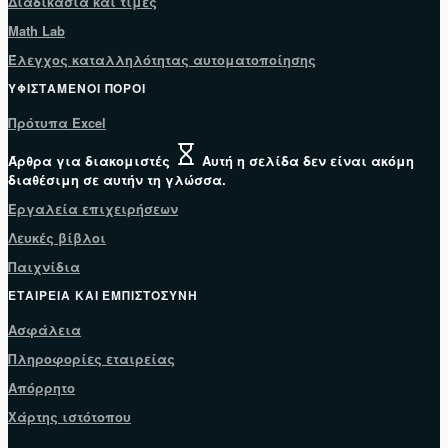
Διαδικασία και τιμές
Math Lab
Έλεγχος καταλληλότητας αυτοματοποίησης
ΥΦΙΣΤΆΜΕΝΟΙ ΠΌΡΟΙ
Πρότυπα Excel
Άρθρα για διακομιστές
Αυτή η σελίδα δεν είναι ακόμη
διαθέσιμη σε αυτήν τη γλώσσα.
Εργαλεία επιχειρήσεων
Λευκές βίβλοι
Παιχνίδια
ΕΤΑΙΡΕΊΑ ΚΑΙ ΕΜΠΙΣΤΟΣΎΝΗ
Ασφάλεια
Πληροφορίες εταιρείας
Απόρρητο
Χάρτης ιστότοπου