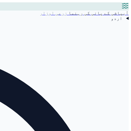
آبپاشی کے پانی کی رہنما
زرعی اوزار
اردو