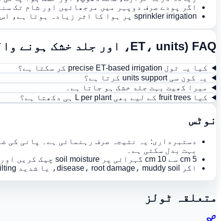
اگر پودے صرف دوپہر میں مرجھائیں اور شام تک سنب
sprinkler irrigation پر ہوا کا اثر زیادہ ہوتا ہے، اس لیے غیر مستحکم دنوں میں مقدار زیادہ بار چیک کریں۔
FAQ (ET، units، اور جلد خشک ہونے والے کھیت)
کیا یہ ٹول precise ET-based irrigation کر سکتا ہے؟
یہ کون سی units support کرتا ہے؟
میرا کھیت بہت جلد خشک ہو جاتا ہے۔
کیا fruit trees کے لیے بھی L per plant ہی دکھتا ہے؟
نوٹس
بہت بدل سکتی ہے۔
5 cm سے 10 cm گہرائی پر soil moisture چیک کریں اور اگر overwatering یا drought کی علامات ہوں تو مقدار یا frequency ایڈجسٹ کریں۔
اگر disease، root damage، muddy soil، یا شدید wilting نظر آئے تو صرف irrigation volume نہیں بلکہ drainage اور root-zone conditions کا بھی جائزہ لیں۔
متعلقہ ٹولز