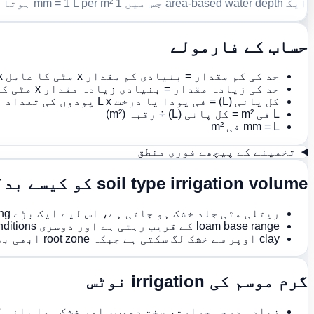
ایک area-based water depth جس میں 1 mm = 1 L per m² ہوتا ہے۔
حساب کے فارمولے
حد کی کم مقدار = بنیادی کم مقدار x مٹی کا عامل x گرمی کا عامل x ملچ کا عامل x آبپاشی کے طریقے کا عامل
حد کی زیادہ مقدار = بنیادی زیادہ مقدار x مٹی کا عامل x گرمی کا عامل x ملچ کا عامل x آبپاشی کے طریقے کا عامل
کل پانی (L) = فی پودا یا درخت L x پودوں کی تعداد
L فی m² = کل پانی (L) ÷ رقبہ (m²)
mm = L فی m²
تخمینے کے پیچھے فوری منطق
soil type irrigation volume کو کیسے بدلتی ہے
ریتلی مٹی جلد خشک ہو جاتی ہے، اس لیے ایک بڑے watering کے بجائے کم مقدار اور زیادہ frequent irrigation اکثر زیادہ مستحکم رہتی ہے۔
loam base range کے قریب رہتی ہے اور دوسری conditions کے اثرات کو پڑھنا آسان بناتی ہے۔
clay اوپر سے خشک لگ سکتی ہے جبکہ root zone ابھی بھی گیلا ہو، اس لیے کھود کر دیکھنا ضروری ہے۔
گرم موسم کی irrigation نوٹس
زیادہ درجہ حرارت، سخت دھوپ، اور خشک ہوا پانی کی ضرورت بڑھا سکتے 