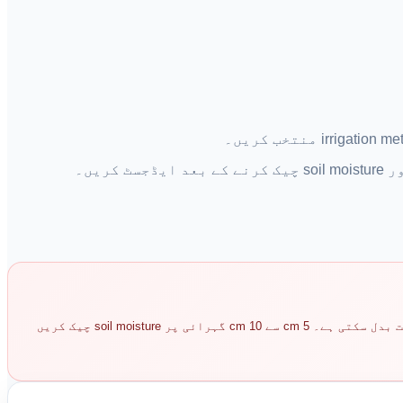
یہ ٹول صرف رہنمائی ہے۔ ایک ہی crop کے لیے بھی پانی کی ضرورت region، wind، sunlight، growth stage، bed shape، اور drainage کے ساتھ بہت بدل سکتی ہے۔ 5 cm سے 10 cm گہرائی پر soil moisture چیک کریں