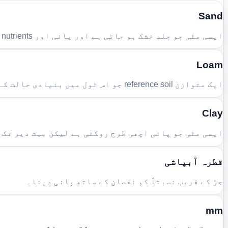
Sand
ایسی مٹی جو جلد خشک ہو جاتی ہے اور پانی اور nutrients آسانی سے کھو دیتی ہے۔
Loam
ایک متوازن reference soil جو اس ٹول میں بنیادی حالت کے طور پر استعمال ہوتی ہے۔
Clay
ایسی مٹی جو پانی اچھی طرح روکتی ہے لیکن بہت دیر تک 
قطرہ آبپاشی
جڑ کے قریب نسبتاً کم نقصان کے ساتھ پانی دینا۔
mm