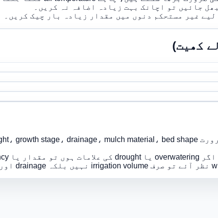
ھل جائیں تو اچانک بہت زیادہ اضافہ نہ کریں۔