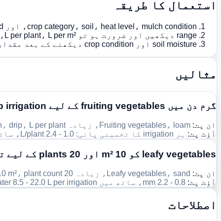
استعمال کا طریقہ
crop category، soil، heat level، mulch condition، اور irrigation method منتخب کریں۔
range دیکھیں اور ضرورت ہو تو L per plant، L per m²، اور mm کے درمیان بدلیں۔
soil moisture اور crop condition دیکھنے کے بعد مقدار یا frequency ایڈجسٹ کریں۔
مثالیں
گرم دن میں fruiting vegetables کے لیے drip irrigation
ان پٹ:
Fruiting vegetables، loam، زیادہ heat، mulch on، drip، L per plant
آؤٹ پٹ:
ہر irrigation کا تخمینی پانی: 1.0 - 2.4 L/plant، ساتھ میں condition tags اور adjustment notes۔
leafy vegetables کو 10 m² اور 20 plants کے لیے تبدیل کریں
ان پٹ:
Leafy vegetables، sand، زیادہ heat، no mulch، sprinkler، mm، area 10 m²، plant count 20
آؤٹ پٹ:
0.8 - 2.2 mm، ساتھ میں total water 8.5 - 22.0 L per irrigation اور dryness warning۔
اصطلاحات