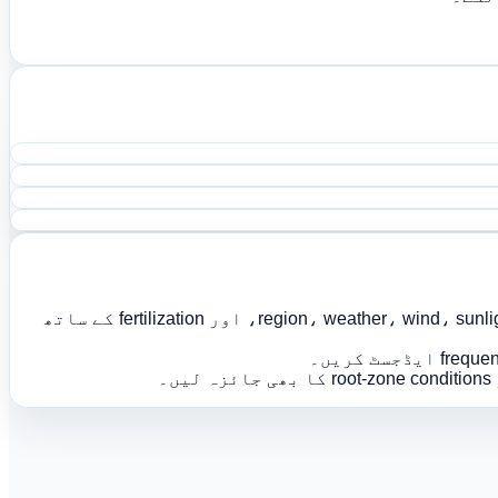
دستبرداری: یہ نتیجہ صرف رہنمائی ہے۔ پانی کی ضرورت region، weather، wind، sunlight، growth stage، drainage، mulch material، bed shape، اور fertilization کے ساتھ