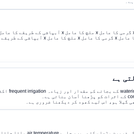
ہیں، چاہے air temperature ملتا جلتا لگے۔