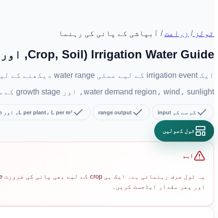
ٹولز
/
زراعت
/
آبپاشی کے پانی کی رہنما
Irrigation Water Guide (Crop, Soil, اور Heat کے مطابق فوری تخمینہ)
ایک irrigation event کے لیے عملی water range دیکھنے کے لیے crop category، soil type، heat level، mulch option، اور irrigation method منتخب کریں۔
water demand region، wind، sunlight، اور growth stage کے ساتھ بہت بدلتی ہے، اس لیے نتیجے کو رہنمائی سمجھیں اور soil moisture چیک کرنے کے بعد ایڈجسٹ کریں۔
کم سے کم input
range output
L per plant، L per m²، اور mm
ٹول کھولیں
اہم
اور پھر مقدار ایڈجسٹ کریں۔