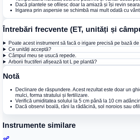
Dacă plantele se ofilesc doar la amiază și își revin sear
Irigarea prin aspersie se schimbă mai mult odată cu vântul
Întrebări frecvente (ET, unități și câm
Poate acest instrument să facă o irigare precisă pe bază d
Ce unități acceptă?
Câmpul meu se usucă repede.
Arborii fructiferi afișează tot L pe plantă?
Notă
Declinare de răspundere. Acest rezultat este doar un ghid
mulci, forma stratului și fertilizare.
Verifică umiditatea solului la 5 cm până la 10 cm adânc
Dacă observi boală, răni la rădăcină, sol noroios sau ofili
Instrumente similare