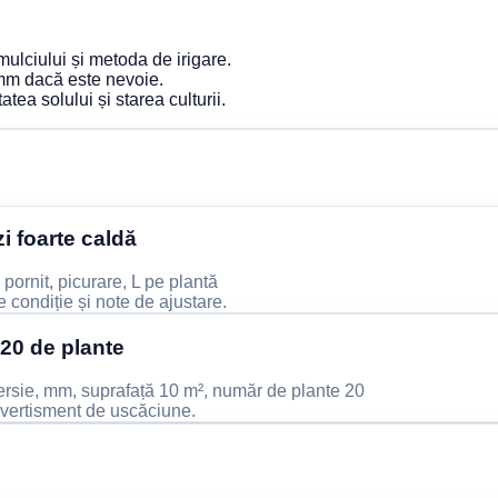
 mulciului și metoda de irigare.
i mm dacă este nevoie.
tea solului și starea culturii.
zi foarte caldă
 pornit, picurare, L pe plantă
e condiție și note de ajustare.
 20 de plante
persie, mm, suprafață 10 m², număr de plante 20
 avertisment de uscăciune.