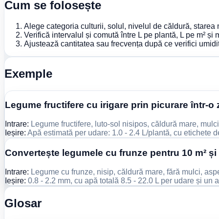
Cum se folosește
Alege categoria culturii, solul, nivelul de căldură, starea
Verifică intervalul și comută între L pe plantă, L pe m² ș
Ajustează cantitatea sau frecvența după ce verifici umidita
Exemple
Legume fructifere cu irigare prin picurare într-o 
Intrare:
Legume fructifere, luto-sol nisipos, căldură mare, mulci
Ieșire:
Apă estimată per udare: 1.0 - 2.4 L/plantă, cu etichete d
Convertește legumele cu frunze pentru 10 m² și
Intrare:
Legume cu frunze, nisip, căldură mare, fără mulci, as
Ieșire:
0.8 - 2.2 mm, cu apă totală 8.5 - 22.0 L per udare și un
Glosar