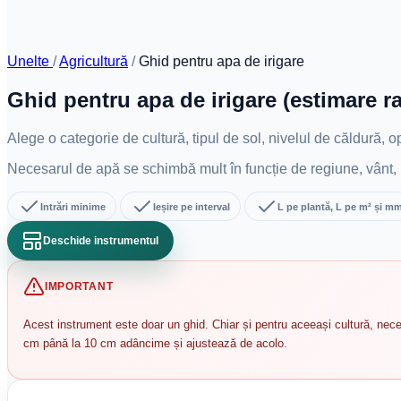
Unelte
/
Agricultură
/
Ghid pentru apa de irigare
Ghid pentru apa de irigare (estimare ra
Alege o categorie de cultură, tipul de sol, nivelul de căldură,
Necesarul de apă se schimbă mult în funcție de regiune, vânt, lu
Intrări minime
Ieșire pe interval
L pe plantă, L pe m² și m
Deschide instrumentul
IMPORTANT
Acest instrument este doar un ghid. Chiar și pentru aceeași cultură, neces
cm până la 10 cm adâncime și ajustează de acolo.