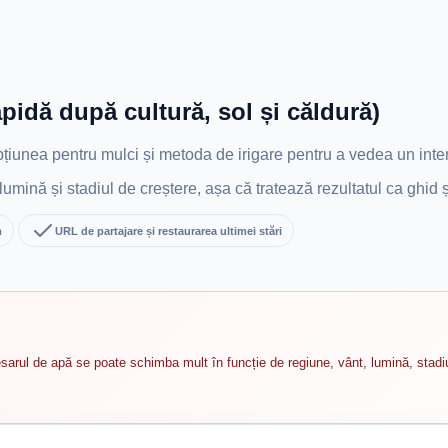
pidă după cultură, sol și căldură)
 opțiunea pentru mulci și metoda de irigare pentru a vedea un inte
mină și stadiul de creștere, așa că tratează rezultatul ca ghid ș
m
URL de partajare și restaurarea ultimei stări
arul de apă se poate schimba mult în funcție de regiune, vânt, lumină, stadiul d