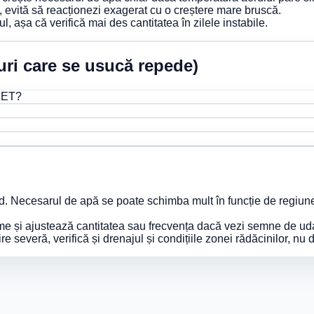
a, evită să reacționezi exagerat cu o creștere mare bruscă.
, așa că verifică mai des cantitatea în zilele instabile.
puri care se usucă repede)
e ET?
. Necesarul de apă se poate schimba mult în funcție de regiune, 
ime și ajustează cantitatea sau frecvența dacă vezi semne de ud
re severă, verifică și drenajul și condițiile zonei rădăcinilor, nu 