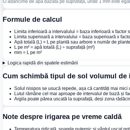
O adâncime de apă bazată pe suprafață, unde 1 mm este egal 
Formule de calcul
Limita inferioară a intervalului = baza inferioară x factor 
Limita superioară a intervalului = baza superioară x factor
Apă totală (L) = L pe plantă sau arbore x număr de plant
L pe m² = apă totală (L) ÷ suprafață (m²)
mm = L pe m²
Logica rapidă din spatele estimării
Cum schimbă tipul de sol volumul de i
Solul nisipos se usucă repede, așa că cantități mai mici
Lutul rămâne cel mai aproape de intervalul de bază și face 
Argila poate părea uscată la suprafață, deși zona rădăcin
Note despre irigarea pe vreme caldă
Temperatura ridicată, soarele puternic și vântul uscat po