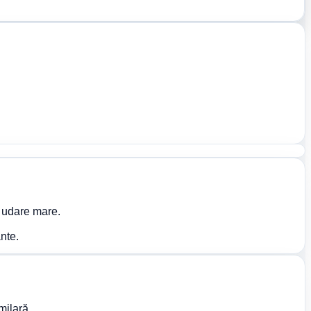
ă udare mare.
nte.
milară.