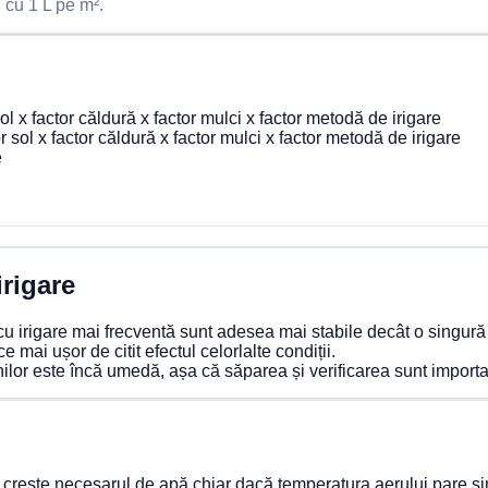
cu 1 L pe m².
sol x factor căldură x factor mulci x factor metodă de irigare
 sol x factor căldură x factor mulci x factor metodă de irigare
e
rigare
 cu irigare mai frecventă sunt adesea mai stabile decât o singur
mai ușor de citit efectul celorlalte condiții.
ilor este încă umedă, așa că săparea și verificarea sunt importa
t crește necesarul de apă chiar dacă temperatura aerului pare si