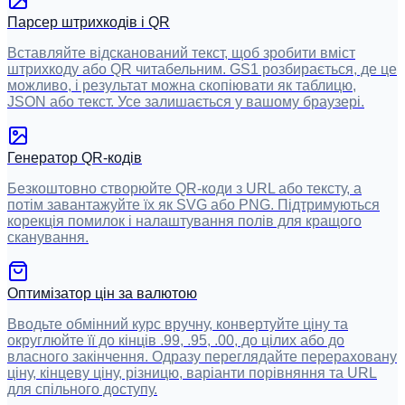
Парсер штрихкодів і QR
Вставляйте відсканований текст, щоб зробити вміст
штрихкоду або QR читабельним. GS1 розбирається, де це
можливо, і результат можна скопіювати як таблицю,
JSON або текст. Усе залишається у вашому браузері.
Генератор QR-кодів
Безкоштовно створюйте QR-коди з URL або тексту, а
потім завантажуйте їх як SVG або PNG. Підтримуються
корекція помилок і налаштування полів для кращого
сканування.
Оптимізатор цін за валютою
Вводьте обмінний курс вручну, конвертуйте ціну та
округлюйте її до кінців .99, .95, .00, до цілих або до
власного закінчення. Одразу переглядайте перераховану
ціну, кінцеву ціну, різницю, варіанти порівняння та URL
для спільного доступу.