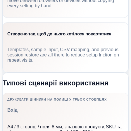
move between browsers or devices without copying
every setting by hand.
Створено так, щоб до нього хотілося повертатися
Templates, sample input, CSV mapping, and previous-
session restore are all there to reduce setup friction on
repeat visits.
Типові сценарії використання
ДРУКУВАТИ ЦІННИКИ НА ПОЛИЦІ У ТРЬОХ СТОВПЦЯХ
Вхід
A4 / 3 стовпці / поля 8 мм, з назвою продукту, SKU та