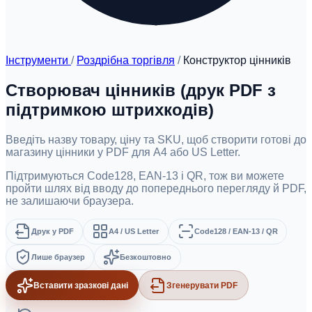
Інструменти
/
Роздрібна торгівля
/
Конструктор цінників
Створювач цінників (друк PDF з
підтримкою штрихкодів)
Введіть назву товару, ціну та SKU, щоб створити готові до
магазину цінники у PDF для A4 або US Letter.
Підтримуються Code128, EAN-13 і QR, тож ви можете
пройти шлях від вводу до попереднього перегляду й PDF,
не залишаючи браузера.
Друк у PDF
A4 / US Letter
Code128 / EAN-13 / QR
Лише браузер
Безкоштовно
Вставити зразкові дані
Згенерувати PDF