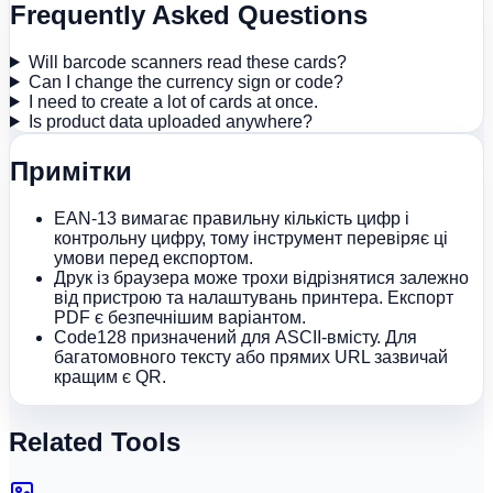
Frequently Asked Questions
Will barcode scanners read these cards?
Can I change the currency sign or code?
I need to create a lot of cards at once.
Is product data uploaded anywhere?
Примітки
EAN-13 вимагає правильну кількість цифр і
контрольну цифру, тому інструмент перевіряє ці
умови перед експортом.
Друк із браузера може трохи відрізнятися залежно
від пристрою та налаштувань принтера. Експорт
PDF є безпечнішим варіантом.
Code128 призначений для ASCII-вмісту. Для
багатомовного тексту або прямих URL зазвичай
кращим є QR.
Related Tools