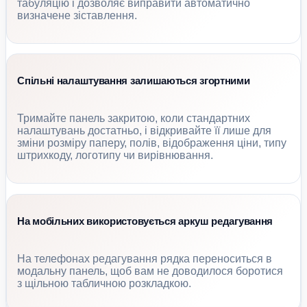
табуляцію і дозволяє виправити автоматично
визначене зіставлення.
Спільні налаштування залишаються згортними
Тримайте панель закритою, коли стандартних
налаштувань достатньо, і відкривайте її лише для
зміни розміру паперу, полів, відображення ціни, типу
штрихкоду, логотипу чи вирівнювання.
На мобільних використовується аркуш редагування
На телефонах редагування рядка переноситься в
модальну панель, щоб вам не доводилося боротися
з щільною табличною розкладкою.