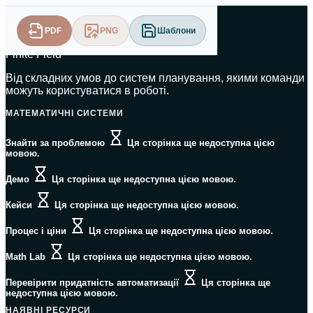
PDF
PNG
Шаблони
Finite Field
Від складних умов до систем планування, якими команди
можуть користуватися в роботі.
МАТЕМАТИЧНІ СИСТЕМИ
Знайти за проблемою
Ця сторінка ще недоступна цією
мовою.
Демо
Ця сторінка ще недоступна цією мовою.
Кейси
Ця сторінка ще недоступна цією мовою.
Процес і ціни
Ця сторінка ще недоступна цією мовою.
Math Lab
Ця сторінка ще недоступна цією мовою.
Перевірити придатність автоматизації
Ця сторінка ще
недоступна цією мовою.
НАЯВНІ РЕСУРСИ