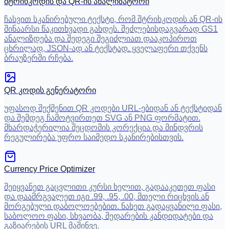
შტრიხკოდის და QR-ის ანალიზატორი
ჩასვით სკანირებული ტექსტი, რომ შტრიხკოდის ან QR-ის
შინაარსი წაკითხვადი გახდეს. შეძლებისდაგვარად GS1
ანალიზდება და შედეგი შეგიძლიათ დააკოპიროთ
ცხრილად, JSON-ად ან ტექსტად. ყველაფერი თქვენს
ბრაუზერში რჩება.
QR კოდის გენერატორი
უფასოდ შექმენით QR კოდები URL-ებიდან ან ტექსტიდან
და შემდეგ ჩამოტვირთეთ SVG ან PNG ფორმატით.
მხარდაჭერილია შეცდომის კორექცია და მინდვრის
რეგულირება უფრო საიმედო სკანირებისთვის.
Currency Price Optimizer
შეიყვანეთ გაცვლითი კურსი ხელით, გადააკეთეთ ფასი
და დაამრგვალეთ იგი .99, .95, .00, მთელი რიცხვის ან
მორგებული დაბოლოებებით. ნახეთ გადაყვანილი ფასი,
საბოლოო ფასი, სხვაობა, შედარების კანდიდატები და
გაზიარების URL მაშინვე.