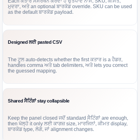
Each ਕਤਾਰ ਸਮਰਥਨ ਕਰਦਾ ਹੈ ਉਤਪਾਦ ਨਾਮ, SKU, ਕੀਮਤ,
ਮੁਦਰਾ, ਅਤੇ an optional ਬਾਰਕੋਡ override. SKU can be used
as the default ਬਾਰਕੋਡ payload.
Designed ਲਈ pasted CSV
The ਟੂਲ auto-detects whether the first ਕਤਾਰ is a ਹੈਡਰ,
handles comma ਅਤੇ tab delimiters, ਅਤੇ lets you correct
the guessed mapping.
Shared ਸੈਟਿੰਗਾਂ stay collapsible
Keep the panel closed ਜਦੋਂ standard ਸੈਟਿੰਗਾਂ are enough,
then ਖੋਲ੍ਹੋ it only ਲਈ ਕਾਗਜ਼ size, ਮਾਰਜਿਨਾਂ, ਕੀਮਤ display,
ਬਾਰਕੋਡ type, ਲੋਗੋ, ਜਾਂ alignment changes.