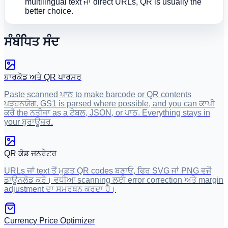
multilingual text ਜਾਂ direct URLs, QR is usually the
better choice.
ਸੰਬੰਧਿਤ ਸੰਦ
ਬਾਰਕੋਡ ਅਤੇ QR ਪਾਰਸਰ
Paste scanned ਪਾਠ to make barcode or QR contents
ਪੜ੍ਹਨਯੋਗ. GS1 is parsed where possible, and you can ਕਾਪੀ
ਕਰੋ the ਨਤੀਜਾ as a ਟੇਬਲ, JSON, or ਪਾਠ. Everything stays in
your ਬ੍ਰਾਊਜ਼ਰ.
QR ਕੋਡ ਜਨਰੇਟਰ
URLs ਜਾਂ text ਤੋਂ ਮੁਫ਼ਤ QR codes ਬਣਾਓ, ਫਿਰ SVG ਜਾਂ PNG ਵਜੋਂ
ਡਾਊਨਲੋਡ ਕਰੋ। ਵਧੀਆ scanning ਲਈ error correction ਅਤੇ margin
adjustment ਦਾ ਸਮਰਥਨ ਕਰਦਾ ਹੈ।
Currency Price Optimizer