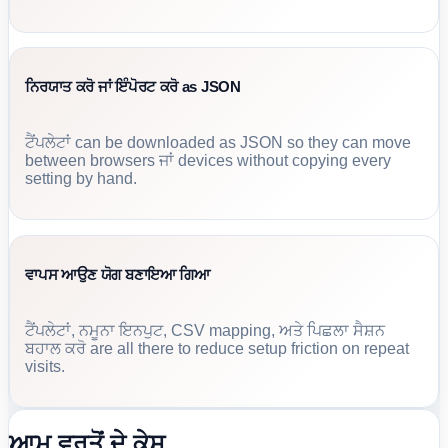
ਨਿਰਯਾਤ ਕਰੋ ਜਾਂ ਇੰਪੋਰਟ ਕਰੋ as JSON
ਟੈਂਪਲੇਟਾਂ can be downloaded as JSON so they can move
between browsers ਜਾਂ devices without copying every
setting by hand.
ਵਾਪਸ ਆਉਣ ਯੋਗ ਬਣਾਇਆ ਗਿਆ
ਟੈਂਪਲੇਟਾਂ, ਨਮੂਨਾ ਇਨਪੁਟ, CSV mapping, ਅਤੇ ਪਿਛਲਾ ਸੈਸ਼ਨ
ਬਹਾਲ ਕਰੋ are all there to reduce setup friction on repeat
visits.
ਆਮ ਵਰਤੋਂ ਦੇ ਕੇਸ