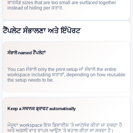
ਬਾਰਕੋਡ sizes that are too small are surfaced together
instead of hiding per ਕਤਾਰ.
ਟੈਂਪਲੇਟ ਸੰਭਾਲਣਾ ਅਤੇ ਇੰਪੋਰਟ
ਸੰਭਾਲੋ named ਟੈਂਪਲੇਟਾਂ
You can ਸੰਭਾਲੋ only the print setup ਜਾਂ ਸੰਭਾਲੋ the entire
workspace including ਕਤਾਰਾਂ, depending on how reusable
the setup needs to be.
Keep a ਸਥਾਨਕ ਡ੍ਰਾਫਟ automatically
ਮੌਜੂਦਾ workspace ਇਸ ਡਿਵਾਈਸ 'ਤੇ ਆਟੋਸੇਵ ਕੀਤਾ ਜਾ ਸਕਦਾ ਹੈ
ਅਤੇ ਅਗਲੀ ਵਾਰ ਵਾਪਸ ਆਉਣ 'ਤੇ ਬਹਾਲ ਕੀਤਾ ਜਾ ਸਕਦਾ ਹੈ।