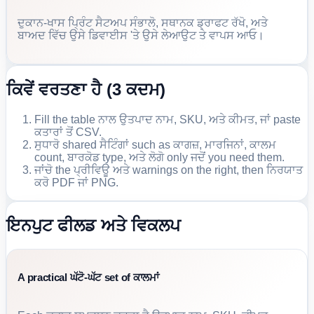
ਦੁਕਾਨ-ਖਾਸ ਪ੍ਰਿੰਟ ਸੈਟਅਪ ਸੰਭਾਲੋ, ਸਥਾਨਕ ਡ੍ਰਾਫਟ ਰੱਖੋ, ਅਤੇ
ਬਾਅਦ ਵਿੱਚ ਉਸੇ ਡਿਵਾਈਸ 'ਤੇ ਉਸੇ ਲੇਆਉਟ ਤੇ ਵਾਪਸ ਆਓ।
ਕਿਵੇਂ ਵਰਤਣਾ ਹੈ (3 ਕਦਮ)
Fill the table ਨਾਲ ਉਤਪਾਦ ਨਾਮ, SKU, ਅਤੇ ਕੀਮਤ, ਜਾਂ paste
ਕਤਾਰਾਂ ਤੋਂ CSV.
ਸੁਧਾਰੋ shared ਸੈਟਿੰਗਾਂ such as ਕਾਗਜ਼, ਮਾਰਜਿਨਾਂ, ਕਾਲਮ
count, ਬਾਰਕੋਡ type, ਅਤੇ ਲੋਗੋ only ਜਦੋਂ you need them.
ਜਾਂਚੋ the ਪ੍ਰੀਵਿਊ ਅਤੇ warnings on the right, then ਨਿਰਯਾਤ
ਕਰੋ PDF ਜਾਂ PNG.
ਇਨਪੁਟ ਫੀਲਡ ਅਤੇ ਵਿਕਲਪ
A practical ਘੱਟੋ-ਘੱਟ set of ਕਾਲਮਾਂ