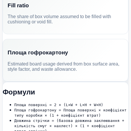
Fill ratio
The share of box volume assumed to be filled with
cushioning or void fill.
Площа гофрокартону
Estimated board usage derived from box surface area,
style factor, and waste allowance.
Формули
Площа поверхні = 2 × (L×W + L×H + W×H)
Площа гофрокартону = Площа поверхні × коефіцієнт
типу коробки × (1 + коефіцієнт втрат)
Довжина стрічки = (базова довжина заклеювання +
кількість смуг × нахлест) × (1 + коефіцієнт