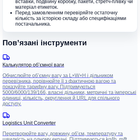
вставки, подвійну коробку, пакети, стретч-плівку чи
матеріал етикеток.
Перед замовленням перевіряйте остаточну
кількість за історією складу або специфікаціями
постачальника.
Пов’язані інструменти
Калькулятор об’ємної ваги
Обчислюйте об’ємну вагу за L×W×H і дільником
перевізника, порівнюйте її з фактичною вагою та
показуйте тарифну вагу. Підтримуються
5000/6000/139/166, власні дільники, метричні та імперські
одиниці, кількість, округлення й URL для спільного
доступу.
Logistics Unit Converter
Перетворюйте вагу, довжину, об’єм, температуру та
швидкість на одному екрані. Підтримуються kg/lb, m/ft,