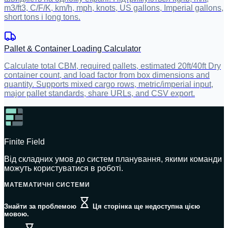
m3/ft3, C/F/K, km/h, mph, knots, US gallons, Imperial gallons,
short tons і long tons.
Pallet & Container Loading Calculator
Calculate total CBM, required pallets, estimated 20ft/40ft Dry
container count, and load factor from box dimensions and
quantity. Supports mixed cargo rows, metric/imperial input,
major pallet standards, share URLs, and CSV export.
Finite Field
Від складних умов до систем планування, якими команди
можуть користуватися в роботі.
МАТЕМАТИЧНІ СИСТЕМИ
Знайти за проблемою
Ця сторінка ще недоступна цією
мовою.