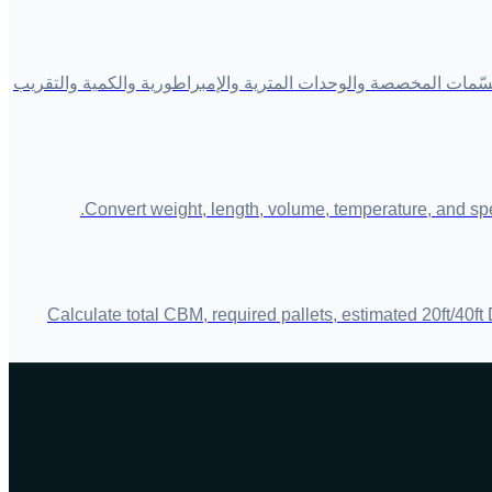
مي من L×W×H ومقسّم الناقل، وقارنه بالوزن الفعلي، واعرض الوزن الخاضع للفوترة. تدعم 5000/6000/139/166 والمقسّمات المخصصة والوحدات المترية والإمبراطورية والكمية والتقريب
Convert weight, length, volume, temperature, and spee
Calculate total CBM, required pallets, estimated 20ft/40f