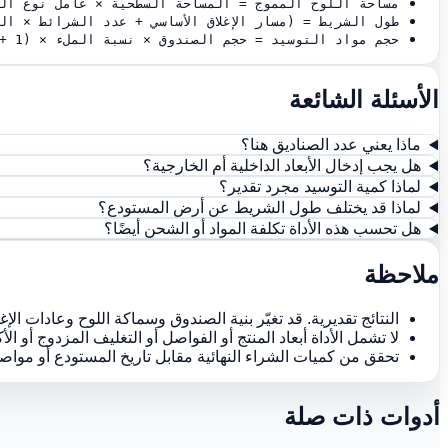
مساحة اللوح المموج = المساحة السطحية × عامل نوع الصندوق × (1 + 
طول الشريط = (مسار الإغلاق الأساسي + عدد الشرائط × التراكب) × (1 + نس
حجم مواد التوسيد = حجم الصندوق × نسبة الملء × (1 + نسبة هدر التوسيد)
الأسئلة الشائعة
ماذا يعني عدد الصناديق هنا؟
هل يجب إدخال الأبعاد الداخلية أم الخارجية؟
لماذا كمية التوسيد مجرد تقدير؟
لماذا قد يختلف طول الشريط عن أرض المستودع؟
هل تحسب هذه الأداة تكلفة المواد أو الشحن أيضًا؟
ملاحظة
النتائج تقديرية. قد تغيّر بنية الصندوق وسماكة اللوح وعادات الإ
لا تشمل الأداة أبعاد المنتج أو الفواصل أو التغليف المزدوج أو 
تحقق من كميات الشراء النهائية مقابل تاريخ المستودع أو مواص
أدوات ذات صلة