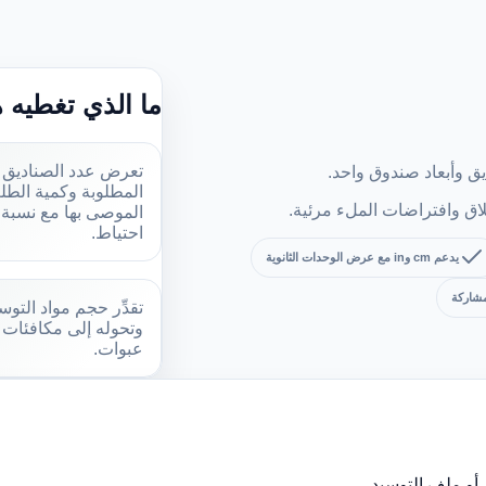
ما الذي تغطيه ه
تعرض عدد الصناديق
يق وأبعاد صندوق واحد.
المطلوبة وكمية الطل
غلاق وافتراضات الملء مرئية.
الموصى بها مع نسبة
احتياط.
يدعم cm وin مع عرض الوحدات الثانوية
مشاركة
تقدِّر حجم مواد التوس
وتحوله إلى مكافئات
عبوات.
 أو ملف التوسيد.