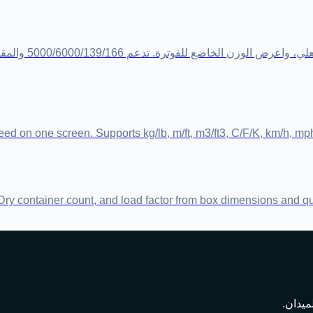
احسب الوزن الحج
d on one screen. Supports kg/lb, m/ft, m3/ft3, C/F/K, km/h, mph,
t Dry container count, and load factor from box dimensions and qu
ميدان.