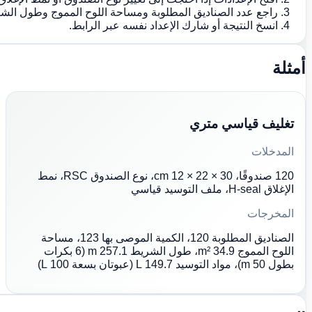
راجع عدد الصناديق المطلوبة ومساحة اللوح المموج وطول الشر
انسخ النتيجة أو شارك الإعداد نفسه عبر الرابط.
أمثلة
تغليف قياسي متري
المدخلات
120 صندوقًا، 30 × 22 × 12 cm، نوع الصندوق RSC، نمط
الإغلاق H-seal، ملف التوسيد قياسي
المخرجات
الصناديق المطلوبة 120، الكمية الموصى بها 123، مساحة
اللوح المموج 34.9 m²، طول الشريط 257.1 m (6 بكرات
بطول 50 m)، مواد التوسيد 149.7 L (عبوتان بسعة 100 L)