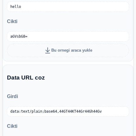
hello
Cikti
aGVsbG8=
Bu ornegi araca yukle
Data URL coz
Girdi
data:text/plain;base64,44GT44KT44Gr44Gh44Gv
Cikti