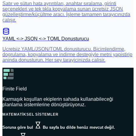
Satır ve sütun hata ayrıntıları, anahtar sıralama, girinti
seçenekleri ve tek tıkla kopyalama sunan ücretsiz JSON
güzelleştirme/küçültme aracı. İşleme tamamen tarayıcınızda
çalışır.
YAML <-> JSON <-> TOML Donusturucu
Ucretsiz YAML/JSON/TOML donusturucu. Bicimlendirme,
dogrulama, kopyalama ve indirme destegiyle metni yapistirip
aninda donusturun. Her sey tarayicinizda calisir.
Finite Field
Karmaşık koşulları ekiplerin sahada kullanabileceği
planlama sistemlerine dönüştürüyoruz.
MATEMATIKSEL SISTEMLER
Soruna göre bul
Bu sayfa bu dilde henüz mevcut değil.