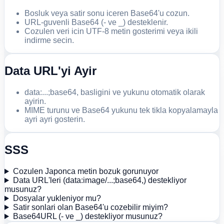
Bosluk veya satir sonu iceren Base64'u cozun.
URL-guvenli Base64 (- ve _) desteklenir.
Cozulen veri icin UTF-8 metin gosterimi veya ikili
indirme secin.
Data URL'yi Ayir
data:...;base64, basligini ve yukunu otomatik olarak
ayirin.
MIME turunu ve Base64 yukunu tek tikla kopyalamayla
ayri ayri gosterin.
SSS
Cozulen Japonca metin bozuk gorunuyor
Data URL'leri (data:image/...;base64,) destekliyor
musunuz?
Dosyalar yukleniyor mu?
Satir sonlari olan Base64'u cozebilir miyim?
Base64URL (- ve _) destekliyor musunuz?