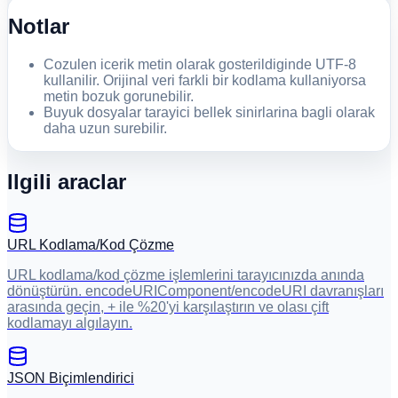
Notlar
Cozulen icerik metin olarak gosterildiginde UTF-8
kullanilir. Orijinal veri farkli bir kodlama kullaniyorsa
metin bozuk gorunebilir.
Buyuk dosyalar tarayici bellek sinirlarina bagli olarak
daha uzun surebilir.
Ilgili araclar
URL Kodlama/Kod Çözme
URL kodlama/kod çözme işlemlerini tarayıcınızda anında
dönüştürün. encodeURIComponent/encodeURI davranışları
arasında geçin, + ile %20'yi karşılaştırın ve olası çift
kodlamayı algılayın.
JSON Biçimlendirici