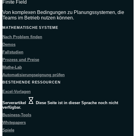
Finite Field
Von komplexen Bedingungen zu Planungssystemen, die
Teams im Betrieb nutzen können.
MATHEMATISCHE SYSTEME
Nach Problem finden
Demos
Fallstudien
Prozess und Preise
Mathe-Lab
Automatisierungseignung prüfen
BESTEHENDE RESSOURCEN
Excel-Vorlagen
Serverartikel
Diese Seite ist in dieser Sprache noch nicht
verfügbar.
Business-Tools
Whitepapers
Spiele