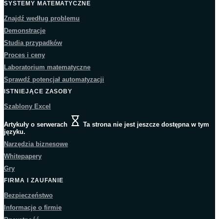
SYSTEMY MATEMATYCZNE
Znajdź według problemu
Demonstracje
Studia przypadków
Proces i ceny
Laboratorium matematyczne
Sprawdź potencjał automatyzacji
ISTNIEJĄCE ZASOBY
Szablony Excel
Artykuły o serwerach
Ta strona nie jest jeszcze dostępna w tym
języku.
Narzędzia biznesowe
Whitepapery
Gry
FIRMA I ZAUFANIE
Bezpieczeństwo
Informacje o firmie