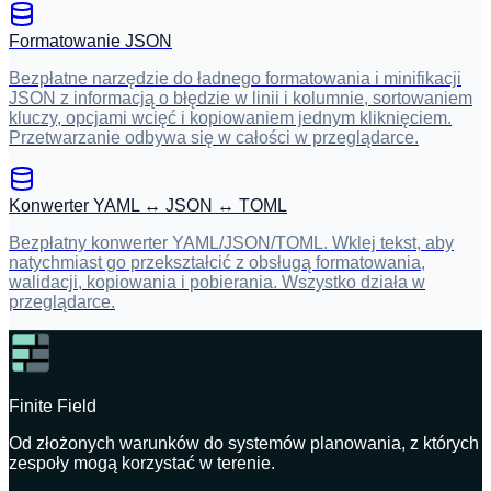
Formatowanie JSON
Bezpłatne narzędzie do ładnego formatowania i minifikacji
JSON z informacją o błędzie w linii i kolumnie, sortowaniem
kluczy, opcjami wcięć i kopiowaniem jednym kliknięciem.
Przetwarzanie odbywa się w całości w przeglądarce.
Konwerter YAML ↔ JSON ↔ TOML
Bezpłatny konwerter YAML/JSON/TOML. Wklej tekst, aby
natychmiast go przekształcić z obsługą formatowania,
walidacji, kopiowania i pobierania. Wszystko działa w
przeglądarce.
Finite Field
Od złożonych warunków do systemów planowania, z których
zespoły mogą korzystać w terenie.