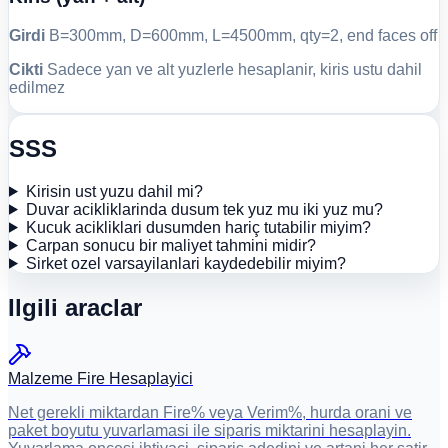
Girdi
B=300mm, D=600mm, L=4500mm, qty=2, end faces off
Cikti
Sadece yan ve alt yuzlerle hesaplanir, kiris ustu dahil
edilmez
SSS
Kirisin ust yuzu dahil mi?
Duvar acikliklarinda dusum tek yuz mu iki yuz mu?
Kucuk acikliklari dusumden hariç tutabilir miyim?
Carpan sonucu bir maliyet tahmini midir?
Sirket ozel varsayilanlari kaydedebilir miyim?
Ilgili araclar
Malzeme Fire Hesaplayici
Net gerekli miktardan Fire% veya Verim%, hurda orani ve
paket boyutu yuvarlamasi ile siparis miktarini hesaplayin.