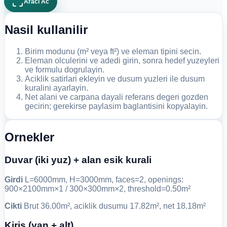
Araci Ac
Nasil kullanilir
Birim modunu (m² veya ft²) ve eleman tipini secin.
Eleman olculerini ve adedi girin, sonra hedef yuzeyleri
ve formulu dogrulayin.
Aciklik satirlari ekleyin ve dusum yuzleri ile dusum
kuralini ayarlayin.
Net alani ve carpana dayali referans degeri gozden
gecirin; gerekirse paylasim baglantisini kopyalayin.
Ornekler
Duvar (iki yuz) + alan esik kurali
Girdi
L=6000mm, H=3000mm, faces=2, openings:
900×2100mm×1 / 300×300mm×2, threshold=0.50m²
Cikti
Brut 36.00m², aciklik dusumu 17.82m², net 18.18m²
Kiris (yan + alt)