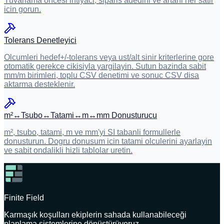
Yuvarlama oncesi ihtiyaci, siparis adedini ve artani her satir
icin gorun.
Tolerans Denetleyici
Olcumleri hedef+/-tolerans veya ust/alt sinir kriterlerine gore
otomatik gerekce cikisiyla yargilayin. Sutun bazinda sabit
mm/m birimleri, toplu CSV denetimi ve sonuc CSV disa
aktarma desteklenir.
m²↔Tsubo↔Tatami↔m↔mm Donusturucu
m², tsubo, tatami, m ve mm'yi SI tabanli formullerle
donusturun. Dogru donusum icin tatami olculerini ayarlayin
ve sabit ondalikli hizli tablolar uretin.
Finite Field
Karmaşık koşulları ekiplerin sahada kullanabileceği
planlama sistemlerine dönüştürüyoruz.