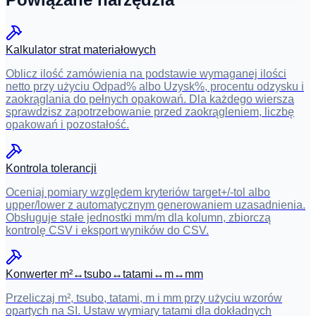
Kalkulator strat materiałowych
Oblicz ilość zamówienia na podstawie wymaganej ilości
netto przy użyciu Odpad% albo Uzysk%, procentu odzysku i
zaokrąglania do pełnych opakowań. Dla każdego wiersza
sprawdzisz zapotrzebowanie przed zaokrągleniem, liczbę
opakowań i pozostałość.
Kontrola tolerancji
Oceniaj pomiary względem kryteriów target+/-tol albo
upper/lower z automatycznym generowaniem uzasadnienia.
Obsługuje stałe jednostki mm/m dla kolumn, zbiorczą
kontrolę CSV i eksport wyników do CSV.
Konwerter m²↔tsubo↔tatami↔m↔mm
Przeliczaj m², tsubo, tatami, m i mm przy użyciu wzorów
opartych na SI. Ustaw wymiary tatami dla dokładnych