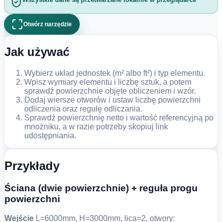
Otwórz narzędzie
Jak używać
Wybierz układ jednostek (m² albo ft²) i typ elementu.
Wpisz wymiary elementu i liczbę sztuk, a potem
sprawdź powierzchnie objęte obliczeniem i wzór.
Dodaj wiersze otworów i ustaw liczbę powierzchni
odliczenia oraz regułę odliczania.
Sprawdź powierzchnię netto i wartość referencyjną po
mnożniku, a w razie potrzeby skopiuj link
udostępniania.
Przykłady
Ściana (dwie powierzchnie) + reguła progu
powierzchni
Wejście
L=6000mm, H=3000mm, lica=2, otwory: