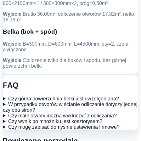
900×2100mm×1 / 300×300mm×2, próg=0,50m²
Wyjście
Brutto 36.00m², odliczenie otworów 17.82m², netto
18.18m²
Belka (bok + spód)
Wejście
B=300mm, D=600mm, L=4500mm, qty=2, czoła
wyłączone
Wyjście
Obliczenie tylko dla boków i spodu, bez górnej
powierzchni belki
FAQ
Czy górna powierzchnia belki jest uwzględniana?
W przypadku otworów w ścianie odliczanie dotyczy jednej
czy obu stron?
Czy małe otwory można wykluczyć z odliczania?
Czy wynik po mnożniku jest kosztorysem?
Czy mogę zapisać domyślne ustawienia firmowe?
Powiązane narzędzia