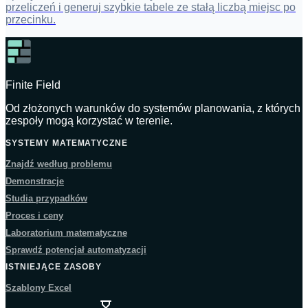
przeliczeń i generuj szybkie tabele ze stałą liczbą miejsc po
przecinku.
Finite Field
Od złożonych warunków do systemów planowania, z których
zespoły mogą korzystać w terenie.
SYSTEMY MATEMATYCZNE
Znajdź według problemu
Demonstracje
Studia przypadków
Proces i ceny
Laboratorium matematyczne
Sprawdź potencjał automatyzacji
ISTNIEJĄCE ZASOBY
Szablony Excel