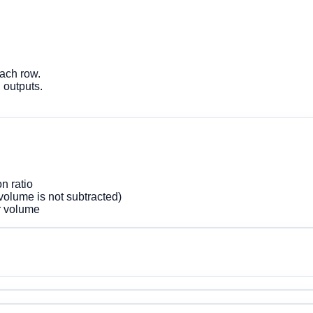
each row.
 outputs.
n ratio
volume is not subtracted)
r volume