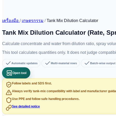
เครื่องมือ
/
เกษตรกรรม
/
Tank Mix Dilution Calculator
Tank Mix Dilution Calculator (Rate, S
Calculate concentrate and water from dilution ratio, spray volu
This tool calculates quantities only. It does not judge compatib
Automatic updates
Multi-material rows
Batch-wise output
Open tool
Follow labels and SDS first.
Always verify tank-mix compatibility with label and manufacturer guid
Use PPE and follow safe handling procedures.
See detailed notice