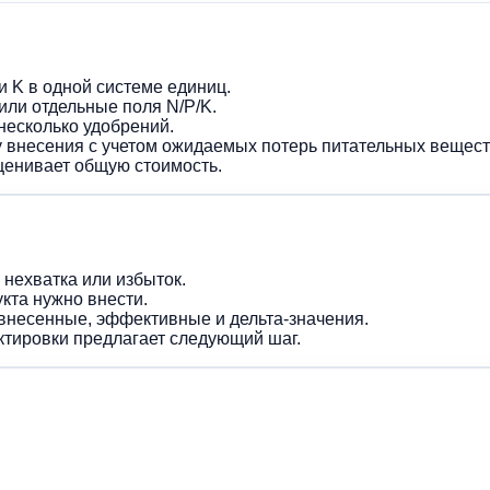
 K в одной системе единиц.
или отдельные поля N/P/K.
несколько удобрений.
 внесения с учетом ожидаемых потерь питательных вещест
ценивает общую стоимость.
и нехватка или избыток.
кта нужно внести.
внесенные, эффективные и дельта-значения.
ектировки предлагает следующий шаг.