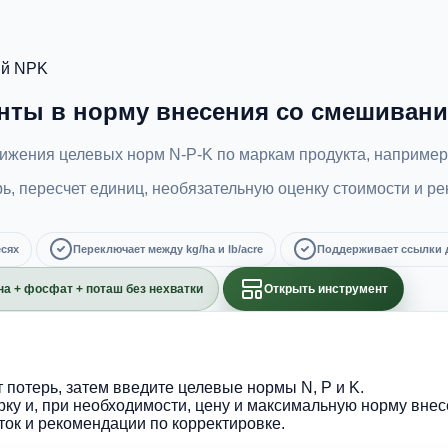
ий NPK
нты в норму внесения со смешивани
ижения целевых норм N-P-K по маркам продукта, например 
 пересчет единиц, необязательную оценку стоимости и ре
есях
Переключает между kg/ha и lb/acre
Поддерживает ссылки д
а + фосфат + поташ без нехватки
Открыть инструмент
 потерь, затем введите целевые нормы N, P и K.
рку и, при необходимости, цену и максимальную норму внес
ток и рекомендации по корректировке.