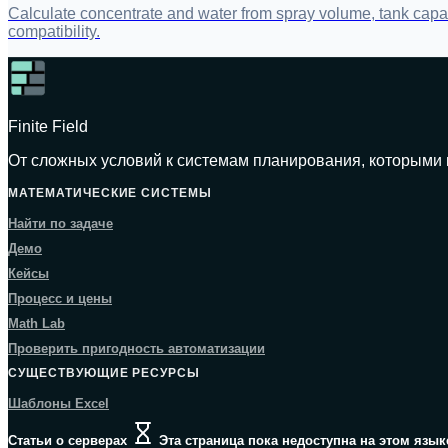
Calculate concentrate and water from spray volume, tank capacit
compatibility.
Finite Field
От сложных условий к системам планирования, которыми 
МАТЕМАТИЧЕСКИЕ СИСТЕМЫ
Найти по задаче
Демо
Кейсы
Процесс и цены
Math Lab
Проверить пригодность автоматизации
СУЩЕСТВУЮЩИЕ РЕСУРСЫ
Шаблоны Excel
Статьи о серверах
Эта страница пока недоступна на этом язык