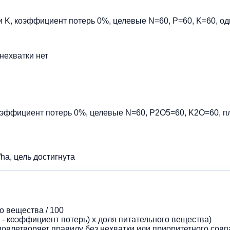
и K, коэффициент потерь 0%, целевые N=60, P=60, K=60, од
нехватки нет
оэффициент потерь 0%, целевые N=60, P2O5=60, K2O=60, пл
ha, цель достигнута
о вещества / 100
1 - коэффициент потерь) x доля питательного вещества)
довлетворяет правилу без нехватки или приоритетного со