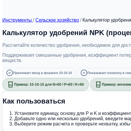
Инструменты
/
Сельское хозяйство
/
Калькулятор удобрен
Калькулятор удобрений NPK (проце
Рассчитайте количество удобрения, необходимое для дост
Поддерживает смешанные удобрения, коэффициент потерь,
веществ.
Принимает ввод в формате 10-10-10
Показывает нехватку в см
Пример: 10-10-10 для N=60 / P=60 / K=60
Пример: мочевин
Как пользоваться
Установите единицу, основу для P и K и коэффициент
Добавьте одно или несколько удобрений, введите ма
Выберите режим расчета и проверьте нехватку, избы