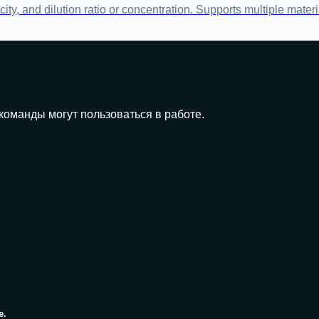
y, and dilution ratio or concentration. Supports multiple materi
команды могут пользоваться в работе.
е.