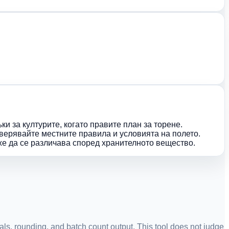
и за културите, когато правите план за торене.
верявайте местните правила и условията на полето.
же да се различава според хранителното вещество.
als, rounding, and batch count output. This tool does not judge