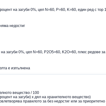
роцент на загуби 0%, цел N=60, P=60, K=60, един ред с тор 
 няма недостиг
 на загуби 0%, цел N=60, P2O5=60, K2O=60, плюс редове за 
целта е изпълнена
елното вещество / 100
процент на загуби) x дял на хранителното вещество)
овлетворява правилото за без недостиг или за приоритетн