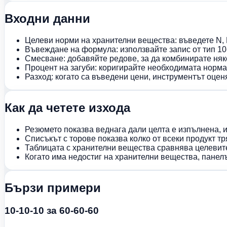
Входни данни
Целеви норми на хранителни вещества: въведете N, P
Въвеждане на формула: използвайте запис от тип 10-
Смесване: добавяйте редове, за да комбинирате няк
Процент на загуби: коригирайте необходимата норма
Разход: когато са въведени цени, инструментът оцен
Как да четете изхода
Резюмето показва веднага дали целта е изпълнена, 
Списъкът с торове показва колко от всеки продукт т
Таблицата с хранителни вещества сравнява целевите
Когато има недостиг на хранителни вещества, панел
Бързи примери
10-10-10 за 60-60-60