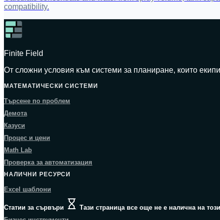
compatibility.
Finite Field
От сложни условия към системи за планиране, които екипи
МАТЕМАТИЧЕСКИ СИСТЕМИ
Търсене по проблем
Демота
Казуси
Процес и цени
Math Lab
Проверка за автоматизация
НАЛИЧНИ РЕСУРСИ
Excel шаблони
Статии за сървъри
Тази страница все още не е налична на този
Бизнес инструменти