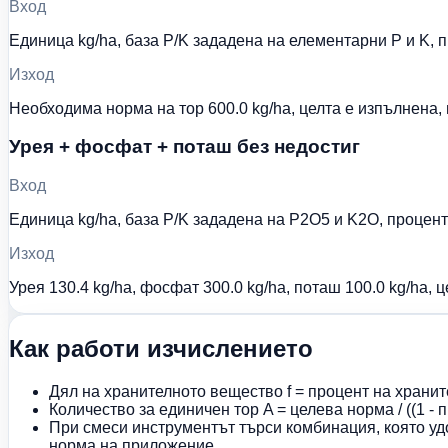
Вход
Единица kg/ha, база P/K зададена на елементарни P и K, п
Изход
Необходима норма на тор 600.0 kg/ha, целта е изпълнена,
Урея + фосфат + поташ без недостиг
Вход
Единица kg/ha, база P/K зададена на P2O5 и K2O, процент
Изход
Урея 130.4 kg/ha, фосфат 300.0 kg/ha, поташ 100.0 kg/ha, 
Как работи изчислението
Дял на хранителното вещество f = процент на хранит
Количество за единичен тор A = целева норма / ((1 - 
При смеси инструментът търси комбинация, която уд
норма на приложение.