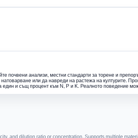
е почвени анализи, местни стандарти за торене и препорък
натоварване или да навреди на растежа на културите. Про
га един и същ процент към N, P и K. Реалното поведение мо
y, and dilution ratio or concentration. Supports multiple materi