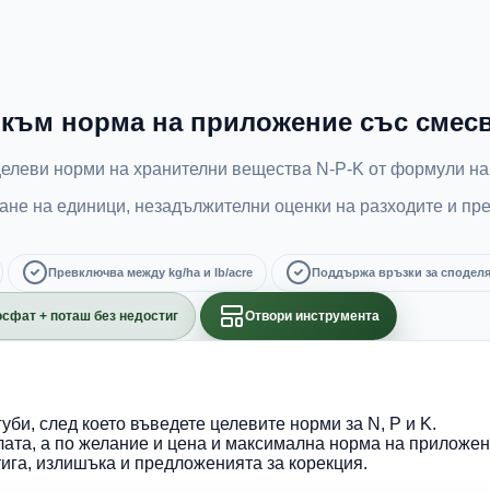
 към норма на приложение със смесв
целеви норми на хранителни вещества N-P-K от формули на 
ане на единици, незадължителни оценки на разходите и пр
Превключва между kg/ha и lb/acre
Поддържа връзки за споделян
осфат + поташ без недостиг
Отвори инструмента
уби, след което въведете целевите норми за N, P и K.
ата, а по желание и цена и максимална норма на приложен
ига, излишъка и предложенията за корекция.