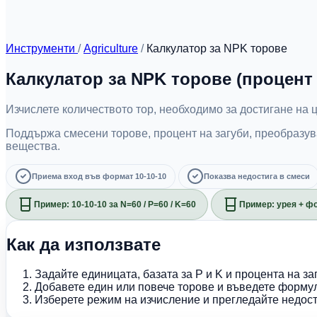
Инструменти
/
Agriculture
/
Калкулатор за NPK торове
Калкулатор за NPK торове (процент
Изчислете количеството тор, необходимо за достигане на 
Поддържа смесени торове, процент на загуби, преобразув
вещества.
Приема вход във формат 10-10-10
Показва недостига в смеси
Пример: 10-10-10 за N=60 / P=60 / K=60
Пример: урея + ф
Как да използвате
Задайте единицата, базата за P и K и процента на заг
Добавете един или повече торове и въведете формул
Изберете режим на изчисление и прегледайте недост