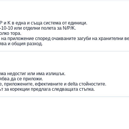
 и K в една и съща система от единици.
10-10 или отделни полета за N/P/K.
олко тора.
 на приложение според очакваните загуби на хранителни в
ява и общия разход.
има недостиг или има излишък.
рябва да се приложи.
, приложените, ефективните и delta стойностите.
ът за корекции предлага следващата стъпка.