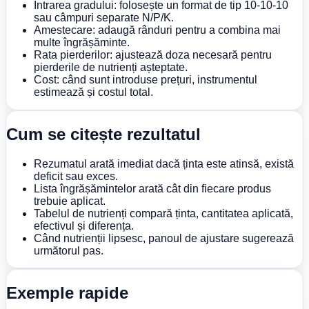
Intrarea gradului: folosește un format de tip 10-10-10
sau câmpuri separate N/P/K.
Amestecare: adaugă rânduri pentru a combina mai
multe îngrășăminte.
Rata pierderilor: ajustează doza necesară pentru
pierderile de nutrienți așteptate.
Cost: când sunt introduse prețuri, instrumentul
estimează și costul total.
Cum se citește rezultatul
Rezumatul arată imediat dacă ținta este atinsă, există
deficit sau exces.
Lista îngrășămintelor arată cât din fiecare produs
trebuie aplicat.
Tabelul de nutrienți compară ținta, cantitatea aplicată,
efectivul și diferența.
Când nutrienții lipsesc, panoul de ajustare sugerează
următorul pas.
Exemple rapide