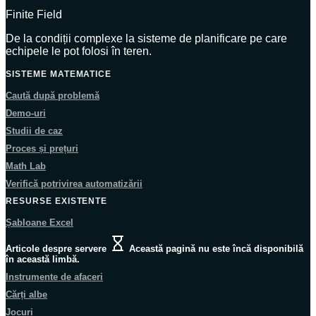
Finite Field
De la condiții complexe la sisteme de planificare pe care
echipele le pot folosi în teren.
SISTEME MATEMATICE
Caută după problemă
Demo-uri
Studii de caz
Proces și prețuri
Math Lab
Verifică potrivirea automatizării
RESURSE EXISTENTE
Șabloane Excel
Articole despre servere
Această pagină nu este încă disponibilă
în această limbă.
Instrumente de afaceri
Cărți albe
Jocuri