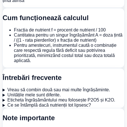
ținta atinsă
Cum funcționează calculul
Fracția de nutrient f = procent de nutrient / 100
Cantitatea pentru un singur îngrășământ A = doza țintă
/ ((1 - rata pierderilor) x fracția de nutrient)
Pentru amestecuri, instrumentul caută o combinație
care respectă regula fără deficit sau potrivirea
prioritizată, minimizând costul total sau doza totală
aplicată.
Întrebări frecvente
Vreau să combin două sau mai multe îngrășăminte.
Unitățile mele sunt diferite.
Eticheta îngrășământului meu folosește P2O5 și K2O.
Ce se întâmplă dacă nutrienții tot lipsesc?
Note importante