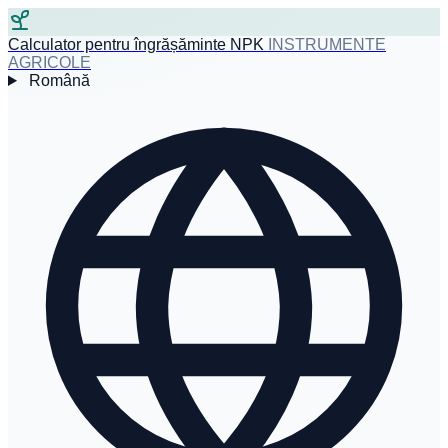
Calculator pentru îngrășăminte NPK
INSTRUMENTE
AGRICOLE
Română