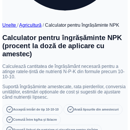
Unelte
/
Agricultură
/
Calculator pentru îngrășăminte NPK
Calculator pentru îngrășăminte NPK
(procent la doză de aplicare cu
amestec)
Calculează cantitatea de îngrășământ necesară pentru a
atinge ratele-țintă de nutrienți N-P-K din formule precum 10-
10-10.
Suportă îngrășăminte amestecate, rata pierderilor, conversia
unităților, estimări opționale de cost și sugestii de ajustare
când nutrienții lipsesc.
Acceptă intrări de tip 10-10-10
Arată lipsurile din amestecuri
Comută între kg/ha și lb/acre
Suportă linkuri de partajare și vizualizare pentru tipărire