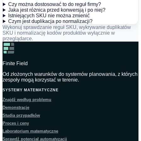
Czy można dostosować to do reguł firmy?
Jaka jest różnica przed konwersją i po niej?
Istniejących SKU nie można zmienić
Czym jest duplikacja po normalizacji?
Wykonuj sprawdzanie reguł SKU, wykrywanie duplikatów
SKU i normalizację kodów produktów wyłącznie w
przeglądarce.
Finite Field
Od złożonych warunków do systemów planowania, z których
zespoły mogą korzystać w terenie.
SYSTEMY MATEMATYCZNE
Znajdź według problemu
Demonstracje
Studia przypadków
Proces i ceny
Laboratorium matematyczne
Sprawdź potencjał automatyzacji