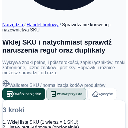
Narzędzia
/
Handel hurtowy
/
Sprawdzanie konwencji
nazewnictwa SKU
Wklej SKU i natychmiast sprawdź
naruszenia reguł oraz duplikaty
Wykrywa znaki pełnej i półszerokości, zapis łączników, znaki
zabronione, liczbę znaków i prefiksy. Poprawki i różnice
możesz sprawdzić od razu.
Walidator SKU / normalizacja kodów produktów
Otwórz narzędzie
wstaw przykład
wyczyść
3 kroki
1. Wklej listę SKU (1 wiersz = 1 SKU)
2. Ustaw reguły firmowe (opcjonalnie)