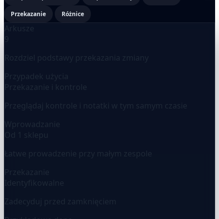
Przekazanie
Różnice
Arkusze
9
Rozdziel podstawy przekazania zmiany
Przypadek użycia
Przekazanie i kontrole
Przeglądaj kontrole i notatki w tym samym czasie
Wprowadzanie
Od 1 sklepu
Łatwe prowadzenie przy małym zespole
Przekazanie
Identyfikowalne
Zadecyduj przed zamknięciem