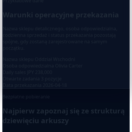
Przykładowe dane
Warunki operacyjne przekazania
Nazwa sklepu detalicznego, osoba odpowiedzialna,
codzienna sprzedaż i status przekazania pozostają
spójne, gdy zostaną zarejestrowane na samym
początku.
Nazwa sklepu
Oddział Wschodni
Osoba odpowiedzialna
Olivia Carter
Daily sales
JPY 238,000
Otwarte zadania
3 pozycje
Data przekazania
2026-04-18
Bezpłatne pobieranie
Najpierw zapoznaj się ze strukturą
dziewięciu arkuszy