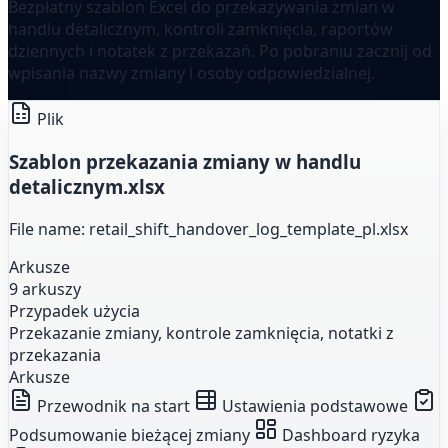
Bezpłatny szablon Excel do przekazywania zmian w
handlu detalicznym, kontroli zamknięcia, raportów
dziennych i notatek z przekazań. Po pobraniu zacznij od
wpisania nazwy zmiany i osoby odpowiedzialnej.
Plik
Szablon przekazania zmiany w handlu
detalicznym.xlsx
File name: retail_shift_handover_log_template_pl.xlsx
Arkusze
9 arkuszy
Przypadek użycia
Przekazanie zmiany, kontrole zamknięcia, notatki z
przekazania
Arkusze
Przewodnik na start
Ustawienia podstawowe
Podsumowanie bieżącej zmiany
Dashboard ryzyka