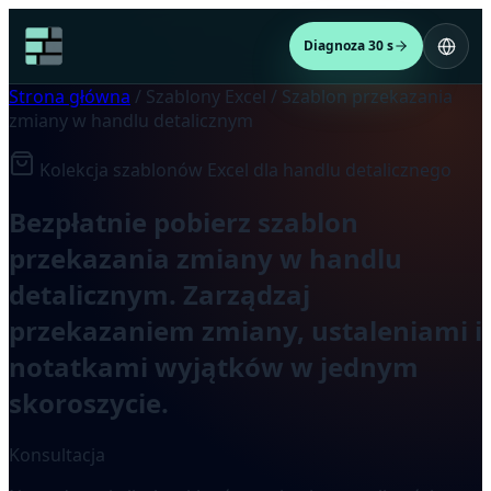
Diagnoza 30 s
Strona główna
/
Szablony Excel
/
Szablon przekazania
zmiany w handlu detalicznym
Kolekcja szablonów Excel dla handlu detalicznego
Bezpłatnie pobierz szablon
przekazania zmiany w handlu
detalicznym. Zarządzaj
przekazaniem zmiany, ustaleniami i
notatkami wyjątków w jednym
skoroszycie.
Konsultacja