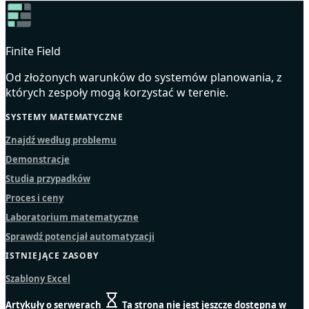
Finite Field
Od złożonych warunków do systemów planowania, z
których zespoły mogą korzystać w terenie.
SYSTEMY MATEMATYCZNE
Znajdź według problemu
Demonstracje
Studia przypadków
Proces i ceny
Laboratorium matematyczne
Sprawdź potencjał automatyzacji
ISTNIEJĄCE ZASOBY
Szablony Excel
Artykuły o serwerach
Ta strona nie jest jeszcze dostępna w