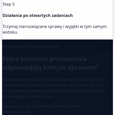
Step 5
Działania po otwartych zadaniach
Trzymaj nierozwiązane sprawy i wyjątki w tym samym
widoku.
Mapowanie Excela na ekrany
Które kolumny przekazania
odpowiadają którym ekranom?
Przeniesienie przekazań zmian detalicznych, kontroli
zamknięcia i notatek z przekazań na te same ekrany
internetowe ułatwia wspólny przegląd pracownikom
terenowym i kierownictwu.
Element Excela
Element systemu
Notatki
Element Excela