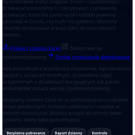
Na podstawie liczby sklepów, zmian i częstotliwości
przekazań pomożemy Ci zdecydować, czy rekordy
przekazań, kontrole zamknięcia i notatki powinny
pozostać w Excelu, czy trafić do systemu. Możemy
również dostosować arkusz tylko do potrzebnych
kolumn.
Pobierz szablon Excel
Zobacz wersję
zsystematyzowaną
Omów rozwiązanie dedykowane
Jeśli potrzebujesz współpracy zespołowej, wprowadzania
danych z urządzeń mobilnych, przesyłania zdjęć,
przypomnień o działaniach korygujących lub paneli
wskaźników, zobacz wersję zsystematyzowaną.
Bezpłatny szablon Excel do przechowywania przekazań
zmian detalicznych, kontroli zamknięcia i notatek w
jednym skoroszycie. Możesz przejść do strony demo
systemu, kiedy tylko potrzebujesz.
Bezpłatne pobieranie
Raport dzienny
Kontrole