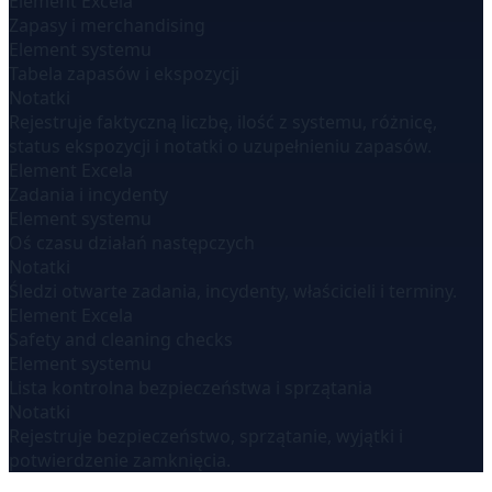
Element Excela
Zapasy i merchandising
Element systemu
Tabela zapasów i ekspozycji
Notatki
Rejestruje faktyczną liczbę, ilość z systemu, różnicę,
status ekspozycji i notatki o uzupełnieniu zapasów.
Element Excela
Zadania i incydenty
Element systemu
Oś czasu działań następczych
Notatki
Śledzi otwarte zadania, incydenty, właścicieli i terminy.
Element Excela
Safety and cleaning checks
Element systemu
Lista kontrolna bezpieczeństwa i sprzątania
Notatki
Rejestruje bezpieczeństwo, sprzątanie, wyjątki i
potwierdzenie zamknięcia.