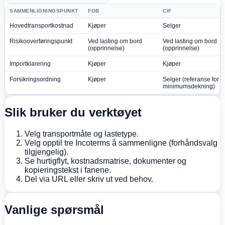
SAMMENLIGNINGSPUNKT
FOB
CIF
Hovedtransportkostnad
Kjøper
Selger
Risikooverføringspunkt
Ved lasting om bord
Ved lasting om bord
(opprinnelse)
(opprinnelse)
Importklarering
Kjøper
Kjøper
Forsikringsordning
Kjøper
Selger (referanse for
minimumsdekning)
Slik bruker du verktøyet
Velg transportmåte og lastetype.
Velg opptil tre Incoterms å sammenligne (forhåndsvalg
tilgjengelig).
Se hurtigflyt, kostnadsmatrise, dokumenter og
kopieringstekst i fanene.
Del via URL eller skriv ut ved behov.
Vanlige spørsmål