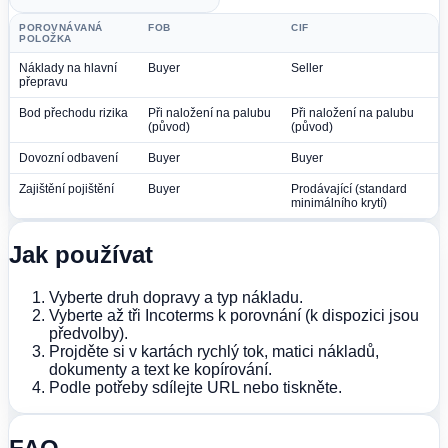
POROVNÁVANÁ
FOB
CIF
POLOŽKA
Náklady na hlavní
Buyer
Seller
přepravu
Bod přechodu rizika
Při naložení na palubu
Při naložení na palubu
(původ)
(původ)
Dovozní odbavení
Buyer
Buyer
Zajištění pojištění
Buyer
Prodávající (standard
minimálního krytí)
Jak používat
Vyberte druh dopravy a typ nákladu.
Vyberte až tři Incoterms k porovnání (k dispozici jsou
předvolby).
Projděte si v kartách rychlý tok, matici nákladů,
dokumenty a text ke kopírování.
Podle potřeby sdílejte URL nebo tiskněte.