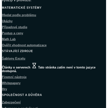
MATEMATICKÉ SYSTÉMY
Hledat podle problému
Ukázky
Případové studie
Postup a ceny
Math Lab
Ověřit vhodnost automatizace
STÁVAJÍCÍ ZDROJE
Šablony Excelu
Články o serverech
Tato stránka zatím není v tomto jazyce
dostupná.
Firemní nástroje
Whitepapery
Hry
SPOLEČNOST A DŮVĚRA
Zabezpečení