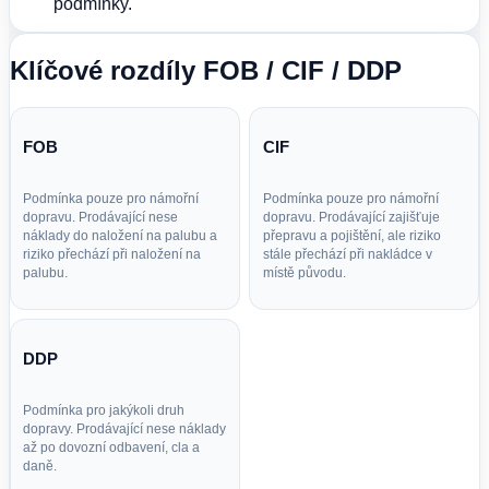
podmínky.
Klíčové rozdíly FOB / CIF / DDP
FOB
CIF
Podmínka pouze pro námořní
Podmínka pouze pro námořní
dopravu. Prodávající nese
dopravu. Prodávající zajišťuje
náklady do naložení na palubu a
přepravu a pojištění, ale riziko
riziko přechází při naložení na
stále přechází při nakládce v
palubu.
místě původu.
DDP
Podmínka pro jakýkoli druh
dopravy. Prodávající nese náklady
až po dovozní odbavení, cla a
daně.