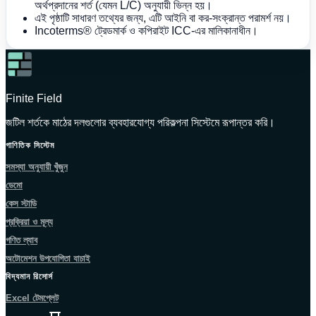
অর্থপ্রদানের শর্ত (যেমন L/C) অনুযায়ী ভিন্ন হয়।
এই পৃষ্ঠাটি সাধারণ তথ্যের জন্য, এটি আইনি বা কর-সংক্রান্ত পরামর্শ নয়।
Incoterms® ট্রেডমার্ক ও কপিরাইট ICC-এর মালিকানাধীন।
Finite Field
জটিল শর্তকে মাঠের দলগুলোর ব্যবহারযোগ্য পরিকল্পনা সিস্টেমে রূপান্তর করি।
গাণিতিক সিস্টেম
সমস্যা অনুযায়ী খুঁজুন
ডেমো
কেস স্টাডি
প্রক্রিয়া ও মূল্য
গণিত ল্যাব
অটোমেশন উপযোগিতা যাচাই
বিদ্যমান রিসোর্স
Excel টেমপ্লেট