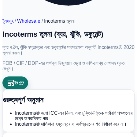
টুলসমূহ
/
Wholesale
/
Incoterms তুলনা
Incoterms তুলনা (ব্যয়, ঝুঁকি, ডকুমেন্ট)
ব্যয় বণ্টন, ঝুঁকি হস্তান্তর এবং ডকুমেন্টের সারসংক্ষেপ অনুযায়ী Incoterms® 2020
তুলনা করুন।
FOB / CIF / DDP-এর পার্থক্য ভিজ্যুয়াল ফ্লো ও কপি-যোগ্য লেখাসহ দ্রুত
দেখুন।
টুল খুলুন
গুরুত্বপূর্ণ অনুমান
Incoterms® হলো ICC-এর নিয়ম, এবং চুক্তিভিত্তিক শর্তাবলি পক্ষগুলোর
মধ্যে অগ্রাধিকার পায়।
Incoterms® মালিকানা হস্তান্তর বা অর্থপ্রদানের শর্ত নির্ধারণ করে না।