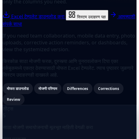
only the columns you need.
Excel टेम्पलेट डाउनलोड करा
आमच्याशी
सिस्टम उदाहरण पहा
संपर्क साधा
If you need team collaboration, mobile data entry, photo
uploads, corrective action reminders, or dashboards,
view the systemized version.
किरकोळ साठा मोजणी फरक, दुरुस्त्या आणि पुनरावलोकन टिपा एका
वर्कबुकमध्ये एकत्र ठेवण्यासाठी मोफत Excel टेम्पलेट. त्याच पृष्ठावर जुळणारे
सिस्टम उदाहरणही दाखवले आहे.
मोफत डाउनलोड
मोजणी परिणाम
Differences
Corrections
Review
शीट्स
5
साठा मोजणी समायोजनाची मूलभूत माहिती वेगळी करा
वापर प्रकरण