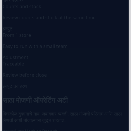
Counts and stock
Review counts and stock at the same time
इनपुट
From 1 store
Easy to run with a small team
Adjustment
Traceable
Review before close
इनपुट उदाहरण
साठा मोजणी ऑपरेटिंग अटी
किरकोळ दुकानाचे नाव, जबाबदार व्यक्ती, साठा मोजणी परिणाम आणि साठा
स्थिती आधी नोंदवल्यास जुळून राहतात.