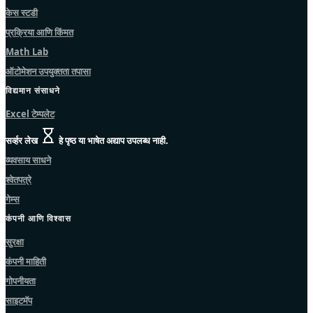
केस स्टडी
प्रक्रिया आणि किंमत
Math Lab
ऑटोमेशन उपयुक्तता तपासा
विद्यमान संसाधने
Excel टेम्पलेट
सर्व्हर लेख
हे पृष्ठ या भाषेत अद्याप उपलब्ध नाही.
व्यवसाय साधने
श्वेतपत्रे
गेम्स
कंपनी आणि विश्वास
सुरक्षा
कंपनी माहिती
गोपनीयता
साइटमॅप