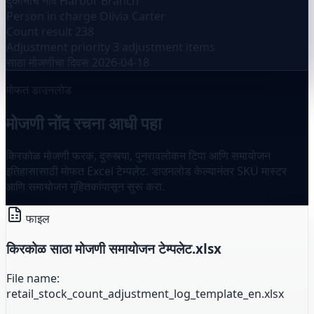
दुकानाचे नाव
Harbor Branch
Person in charge
Olivia Carter
Count result
238
Adjustment priority
3 adjustment items
साठा मोजणीचा दिवस
2026-04-18
मोफत डाउनलोड
मोजणी नोंद रचना आधी पहा
किरकोळ मोजणी फरक, दुरुस्त्या, पुनरावलोकन टिपा आणि समायोजन
इतिहासासाठी मोफत Excel टेम्पलेट. डाउनलोड केल्यानंतर SKU मास्टर
आणि समायोजन गृहितकांपासून सुरू करा.
फाइल
किरकोळ साठा मोजणी समायोजन टेम्पलेट.xlsx
File name:
retail_stock_count_adjustment_log_template_en.xlsx