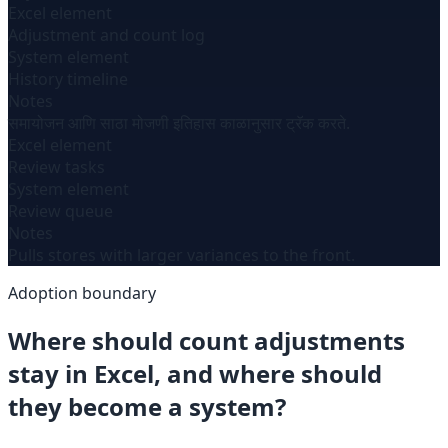
Excel element
Adjustment and count log
System element
History timeline
Notes
समायोजन आणि साठा मोजणी इतिहास काळानुसार ट्रॅक करते.
Excel element
Review tasks
System element
Review queue
Notes
Pulls stores with larger variances to the front.
Adoption boundary
Where should count adjustments
stay in Excel, and where should
they become a system?