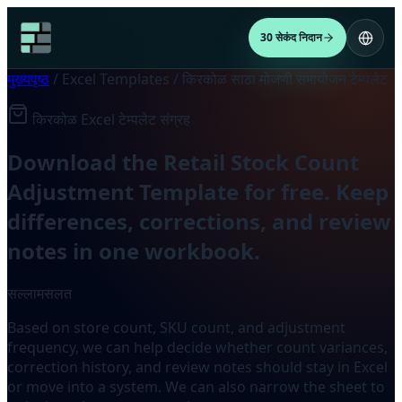
30 सेकंद निदान
मुख्यपृष्ठ
/
Excel Templates
/
किरकोळ साठा मोजणी समायोजन टेम्पलेट
किरकोळ Excel टेम्पलेट संग्रह
Download the Retail Stock Count
Adjustment Template for free. Keep
differences, corrections, and review
notes in one workbook.
सल्लामसलत
Based on store count, SKU count, and adjustment
frequency, we can help decide whether count variances,
correction history, and review notes should stay in Excel
or move into a system. We can also narrow the sheet to