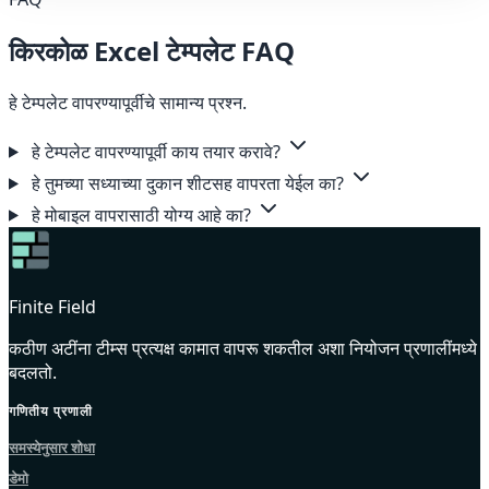
किरकोळ Excel टेम्पलेट FAQ
हे टेम्पलेट वापरण्यापूर्वीचे सामान्य प्रश्न.
हे टेम्पलेट वापरण्यापूर्वी काय तयार करावे?
हे तुमच्या सध्याच्या दुकान शीटसह वापरता येईल का?
हे मोबाइल वापरासाठी योग्य आहे का?
Finite Field
कठीण अटींना टीम्स प्रत्यक्ष कामात वापरू शकतील अशा नियोजन प्रणालींमध्ये
बदलतो.
गणितीय प्रणाली
समस्येनुसार शोधा
डेमो