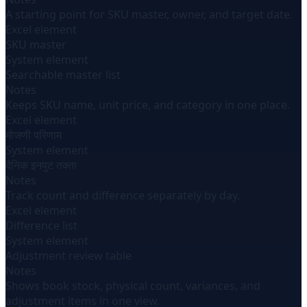
A starting point for SKU master, owner, and target date.
Excel element
SKU master
System element
Searchable master list
Notes
Keeps SKU name, unit price, and category in one place.
Excel element
मोजणी परिणाम
System element
दैनिक इनपुट तक्ता
Notes
Track count and difference separately by day.
Excel element
Difference list
System element
Adjustment review table
Notes
Shows book stock, physical count, variances, and
adjustment items in one view.