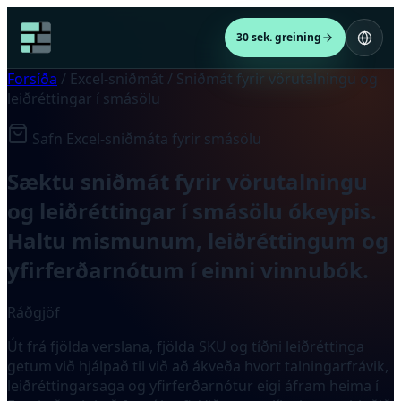
30 sek. greining
Forsíða
/
Excel-sniðmát
/
Sniðmát fyrir vörutalningu og
leiðréttingar í smásölu
Safn Excel-sniðmáta fyrir smásölu
Sæktu sniðmát fyrir vörutalningu
og leiðréttingar í smásölu ókeypis.
Haltu mismunum, leiðréttingum og
yfirferðarnótum í einni vinnubók.
Ráðgjöf
Út frá fjölda verslana, fjölda SKU og tíðni leiðréttinga
getum við hjálpað til við að ákveða hvort talningarfrávik,
leiðréttingarsaga og yfirferðarnótur eigi áfram heima í