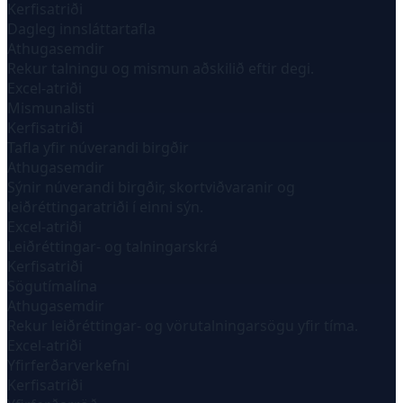
Kerfisatriði
Dagleg innsláttartafla
Athugasemdir
Rekur talningu og mismun aðskilið eftir degi.
Excel-atriði
Mismunalisti
Kerfisatriði
Tafla yfir núverandi birgðir
Athugasemdir
Sýnir núverandi birgðir, skortviðvaranir og
leiðréttingaratriði í einni sýn.
Excel-atriði
Leiðréttingar- og talningarskrá
Kerfisatriði
Sögutímalína
Athugasemdir
Rekur leiðréttingar- og vörutalningarsögu yfir tíma.
Excel-atriði
Yfirferðarverkefni
Kerfisatriði