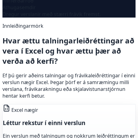
Yfirferðarröð
Athugasemdir
Dregur verslanir með stærri frávik fremst.
Innleiðingarmörk
Hvar ættu talningarleiðréttingar að
vera í Excel og hvar ættu þær að
verða að kerfi?
Ef þú gerir aðeins talningar og frávikaleiðréttingar í einni
verslun nægir Excel. Þegar þörf er á samræmingu milli
verslana, frávikarakningu eða skjalavistunarstjórnun
hentar kerfi betur.
Excel nægir
Léttur rekstur í einni verslun
Ein verslun með talningum og nokkrum leiðréttingum er