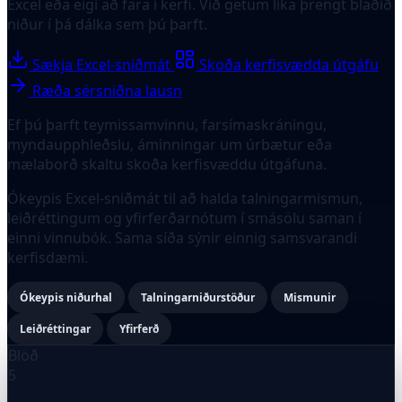
Excel eða eigi að fara í kerfi. Við getum líka þrengt blaðið
niður í þá dálka sem þú þarft.
Sækja Excel-sniðmát
Skoða kerfisvædda útgáfu
Ræða sérsniðna lausn
Ef þú þarft teymissamvinnu, farsímaskráningu,
myndaupphleðslu, áminningar um úrbætur eða
mælaborð skaltu skoða kerfisvæddu útgáfuna.
Ókeypis Excel-sniðmát til að halda talningarmismun,
leiðréttingum og yfirferðarnótum í smásölu saman í
einni vinnubók. Sama síða sýnir einnig samsvarandi
kerfisdæmi.
Ókeypis niðurhal
Talningarniðurstöður
Mismunir
Leiðréttingar
Yfirferð
Blöð
5