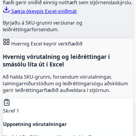
flæði gerir sniðið einnig nothæft sem stjórnendaskýrslu.
Sækja ókeypis Excel-sniðmát
Byrjaðu á SKU-grunni verslunar og
leiðréttingarforsendum.
Hvernig Excel keyrir verkflæðið
Hvernig vörutalning og leiðréttingar í
smásölu líta út í Excel
Að halda SKU-grunni, forsendum vörutalningar,
talningarniðurstöðum og leiðréttingarsögu aðskildum
gerir leiðréttingarflæðið auðveldara í stjórnun.
Skref 1
Uppsetning vörutalningar