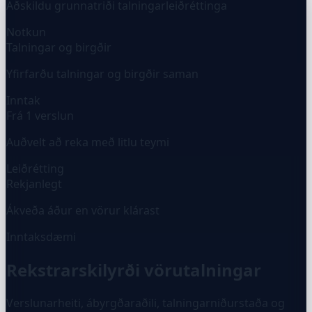
Aðskildu grunnatriði talningarleiðréttinga
Notkun
Talningar og birgðir
Yfirfarðu talningar og birgðir saman
Inntak
Frá 1 verslun
Auðvelt að reka með litlu teymi
Leiðrétting
Rekjanlegt
Ákveða áður en vörur klárast
Inntaksdæmi
Rekstrarskilyrði vörutalningar
Verslunarheiti, ábyrgðaraðili, talningarniðurstaða og