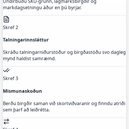
Undirbúðu SKU-grunn, lágmarksbirgðir og
markdagsetningu áður en þú byrjar.
Skref 2
Talningarinnsláttur
Skráðu talningarniðurstöður og birgðastöðu svo dagleg
mynd haldist samræmd.
Skref 3
Mismunaskoðun
Berðu birgðir saman við skortviðvaranir og finndu atriði
sem þarf að leiðrétta.