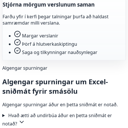
Stjórna mörgum verslunum saman
Farðu yfir í kerfi þegar talningar þurfa að haldast
samræmdar milli verslana.
Margar verslanir
Þörf á hlutverkaskiptingu
Saga og tilkynningar nauðsynlegar
Algengar spurningar
Algengar spurningar um Excel-
sniðmát fyrir smásölu
Algengar spurningar áður en þetta sniðmát er notað.
Hvað ætti að undirbúa áður en þetta sniðmát er
notað?