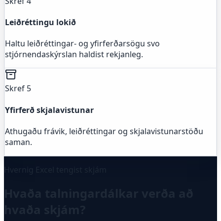
Skref 4
Leiðréttingu lokið
Haltu leiðréttingar- og yfirferðarsögu svo
stjórnendaskýrslan haldist rekjanleg.
Skref 5
Yfirferð skjalavistunar
Athugaðu frávik, leiðréttingar og skjalavistunarstöðu
saman.
Hvernig Excel tengist skjám
Hvaða talningardálkar verða að
hvaða skjám?