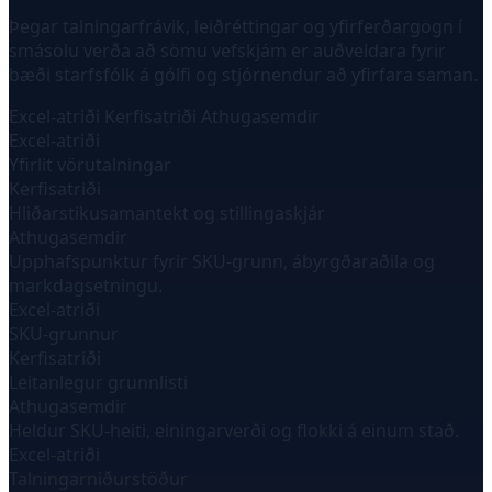
Þegar talningarfrávik, leiðréttingar og yfirferðargögn í
smásölu verða að sömu vefskjám er auðveldara fyrir
bæði starfsfólk á gólfi og stjórnendur að yfirfara saman.
Excel-atriði
Kerfisatriði
Athugasemdir
Excel-atriði
Yfirlit vörutalningar
Kerfisatriði
Hliðarstikusamantekt og stillingaskjár
Athugasemdir
Upphafspunktur fyrir SKU-grunn, ábyrgðaraðila og
markdagsetningu.
Excel-atriði
SKU-grunnur
Kerfisatriði
Leitanlegur grunnlisti
Athugasemdir
Heldur SKU-heiti, einingarverði og flokki á einum stað.
Excel-atriði
Talningarniðurstöður