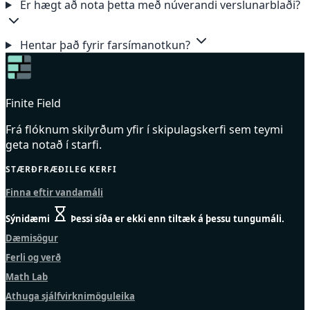
Er hægt að nota þetta með núverandi verslunarblaði?
Hentar það fyrir farsímanotkun?
Finite Field
Frá flóknum skilyrðum yfir í skipulagskerfi sem teymi
geta notað í starfi.
STÆRÐFRÆÐILEG KERFI
Finna eftir vandamáli
Sýnidæmi
Þessi síða er ekki enn tiltæk á þessu tungumáli.
Dæmisögur
Ferli og verð
Math Lab
Athuga sjálfvirknimöguleika