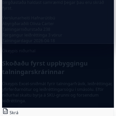
birgðastaða haldast samræmd þegar þau eru skráð
fyrst.
Verslunarheiti
Hafnarútibú
Ábyrgðaraðili
Olivia Carter
Talningarniðurstaða
238
Forgangur leiðréttinga
3 vörur
Talningardagur
2026-04-18
Ókeypis niðurhal
Skoðaðu fyrst uppbyggingu
talningarskrárinnar
Ókeypis Excel-sniðmát fyrir talningarfrávik, leiðréttingar,
yfirferðarnótur og leiðréttingarsögu í smásölu. Eftir
niðurhal skaltu byrja á SKU-grunni og forsendum
leiðréttinga.
Skrá