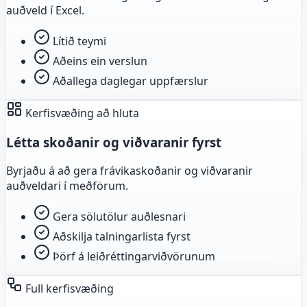
auðveld í Excel.
Lítið teymi
Aðeins ein verslun
Aðallega daglegar uppfærslur
Kerfisvæðing að hluta
Létta skoðanir og viðvaranir fyrst
Byrjaðu á að gera frávikaskoðanir og viðvaranir
auðveldari í meðförum.
Gera sölutölur auðlesnari
Aðskilja talningarlista fyrst
Þörf á leiðréttingarviðvörunum
Full kerfisvæðing