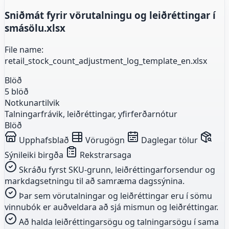
Sniðmát fyrir vörutalningu og leiðréttingar í
smásölu.xlsx
File name:
retail_stock_count_adjustment_log_template_en.xlsx
Blöð
5 blöð
Notkunartilvik
Talningarfrávik, leiðréttingar, yfirferðarnótur
Blöð
Upphafsblað
Vörugögn
Daglegar tölur
Sýnileiki birgða
Rekstrarsaga
Skráðu fyrst SKU-grunn, leiðréttingarforsendur og
markdagsetningu til að samræma dagssýnina.
Þar sem vörutalningar og leiðréttingar eru í sömu
vinnubók er auðveldara að sjá mismun og leiðréttingar.
Að halda leiðréttingarsögu og talningarsögu í sama