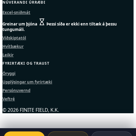
NÚVERANDI ÚRRÆÐI
Excel-sniðmát
Greinar um þjóna
Þessi síða er ekki enn tiltæk á þessu
tungumáli.
Viðskiptatól
Hvítbækur
Leikir
FYRIRTÆKI OG TRAUST
Öryggi
Upplýsingar um fyrirtæki
Persónuvernd
Veftré
© 2026 FINITE FIELD, K.K.