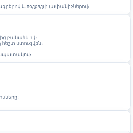
երով և подрядչի չափանիշներով։
կից բանաձևով։
 հեշտ ստուգվեն։
ն նպատակով։
ոսները։