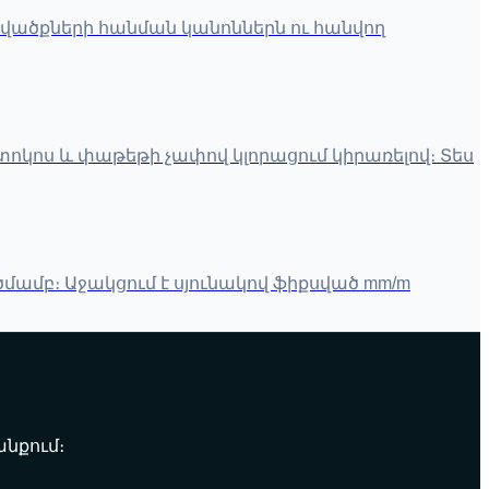
վածքների հանման կանոններն ու հանվող
կոս և փաթեթի չափով կլորացում կիրառելով։ Տես
մամբ։ Աջակցում է սյունակով ֆիքսված mm/m
նքում։