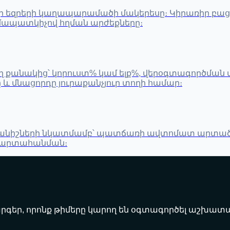
երի եզրերի կաղապարամածի մակերեսը։ Կիրառիր բաց
զմապատկիչով հղման արժեքները։
անակից՝ կորուստ% կամ ելք%, վերօգտագործման տո
 մնացորդը յուրաքանչյուր տողի համար։
er չափանիշների նկատմամբ՝ պատճառի ավտոմատ արտած
SV արտահանման։
գեր, որոնք թիմերը կարող են օգտագործել աշխատա