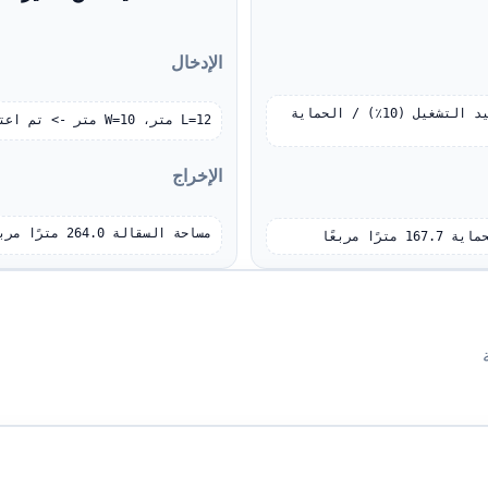
الإدخال
المحيط 48.6 متر / الارتفاع 6.0 متر / التغطية 0.50 / الشبكة قيد التشغيل (10٪) / الحماية 
L=12 متر، W=10 متر -> تم اعتماد المحيط 44 مترًا / الارتفاع 8 أمتار / التغطية 0.75
الإخراج
مساحة السقالة 264.0 مترًا مربعًا