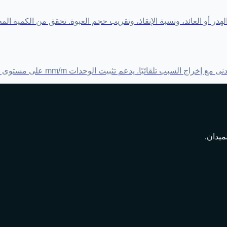
در أو العائد، ونسبة الإنقاذ، وتقريب حجم العبوة. تحقق من الكمية الم
الوحدات mm/m على مستوى الأعمدة، والفحص الدفعي عبر CSV، وتصدير CSV للنتائج.
ميدان.