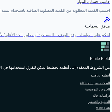
حاسبة خسارة المواد
احسب الكمية المطلوبة من الكمية المطلوبة الصافية باستخدام نسبة اله
مدقق السماحية
احكم على القياسات وفق الهدف ± السماحية أو معايير الحد الأعلى/الأدنى مع إخراج السبب تلقائيًا. يدعم تثبيت 
Finite Field
من الشروط المعقدة إلى أنظمة تخطيط يمكن للفرق استخدامها في ال
أنظمة رياضية
البحث حسب المشكلة
العروض التوضيحية
دراسات حالة
العملية والتسعير
Math Lab