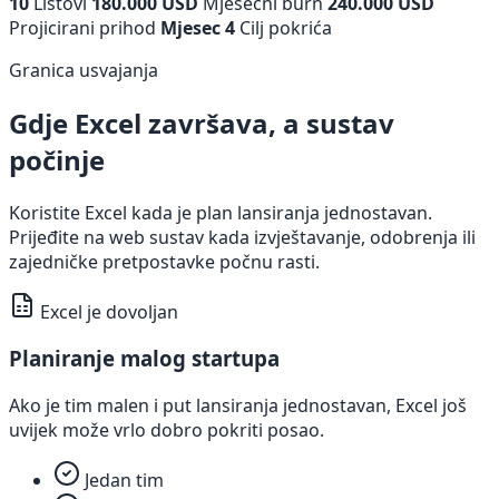
10
Listovi
180.000 USD
Mjesečni burn
240.000 USD
Projicirani prihod
Mjesec 4
Cilj pokrića
Granica usvajanja
Gdje Excel završava, a sustav
počinje
Koristite Excel kada je plan lansiranja jednostavan.
Prijeđite na web sustav kada izvještavanje, odobrenja ili
zajedničke pretpostavke počnu rasti.
Excel je dovoljan
Planiranje malog startupa
Ako je tim malen i put lansiranja jednostavan, Excel još
uvijek može vrlo dobro pokriti posao.
Jedan tim