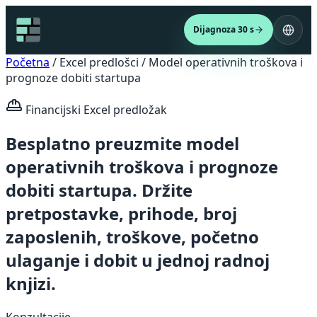
Dijagnoza 30 s
Početna
/
Excel predlošci
/
Model operativnih troškova i
prognoze dobiti startupa
Financijski Excel predložak
Besplatno preuzmite model
operativnih troškova i prognoze
dobiti startupa. Držite
pretpostavke, prihode, broj
zaposlenih, troškove, početno
ulaganje i dobit u jednoj radnoj
knjizi.
Konzultacije