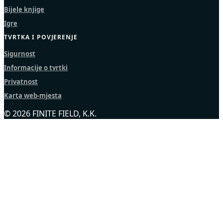
Bijele knjige
Igre
TVRTKA I POVJERENJE
Sigurnost
Informacije o tvrtki
Privatnost
Karta web-mjesta
© 2026 FINITE FIELD, K.K.