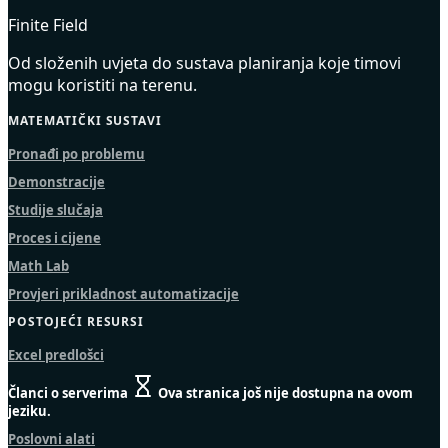
Finite Field
Od složenih uvjeta do sustava planiranja koje timovi
mogu koristiti na terenu.
MATEMATIČKI SUSTAVI
Pronađi po problemu
Demonstracije
Studije slučaja
Proces i cijene
Math Lab
Provjeri prikladnost automatizacije
POSTOJEĆI RESURSI
Excel predlošci
Članci o serverima
Ova stranica još nije dostupna na ovom
jeziku.
Poslovni alati