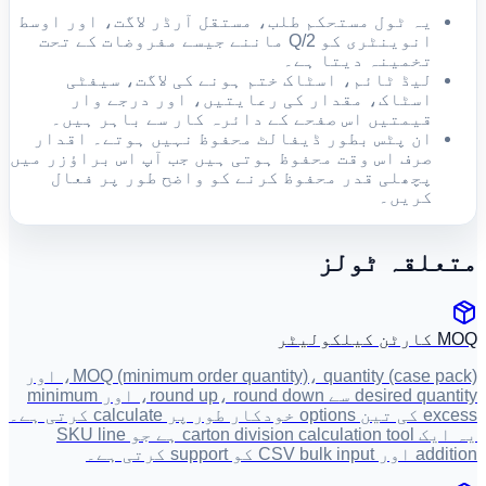
یہ ٹول مستحکم طلب، مستقل آرڈر لاگت، اور اوسط
انوینٹری کو Q/2 ماننے جیسے مفروضات کے تحت
تخمینہ دیتا ہے۔
لیڈ ٹائم، اسٹاک ختم ہونے کی لاگت، سیفٹی
اسٹاک، مقدار کی رعایتیں، اور درجے وار
قیمتیں اس صفحے کے دائرہ کار سے باہر ہیں۔
ان پٹس بطور ڈیفالٹ محفوظ نہیں ہوتے۔ اقدار
صرف اس وقت محفوظ ہوتی ہیں جب آپ اس براؤزر میں
پچھلی قدر محفوظ کرنے کو واضح طور پر فعال
کریں۔
متعلقہ ٹولز
MOQ کارٹن کیلکولیٹر
MOQ (minimum order quantity)، quantity (case pack)، اور
desired quantity سے round up، round down، اور minimum
excess کی تین options خودکار طور پر calculate کرتی ہے۔
یہ ایک carton division calculation tool ہے جو SKU line
addition اور CSV bulk input کو support کرتی ہے۔