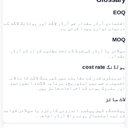
EOQ
اقتصادی آرڈر مقدار جو آرڈر لاگت اور ہولڈنگ لاگت کے
درمیان توازن پیدا کرتی ہے۔
MOQ
سپلائر یا آرڈر کی شرط کے تحت مطلوب کم از کم آرڈر
مقدار۔
ہولڈنگ cost rate
انوینٹری قدر کے مقابلے میں کیرینگ لاگت کا سالانہ
تخمینہ، جس میں اسٹوریج، سرمایہ لاگت، انشورنس،
اور متروک ہونے کے اخراجات شامل ہیں۔
لاٹ سائز
پیکجنگ، کیس پیکس، اندرونی کارٹن، یا سپلائر قواعد
کے لیے استعمال ہونے والا آرڈر اضافہ۔