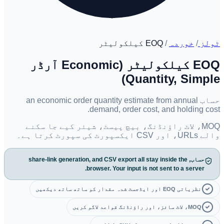
ٹولز
/
خوردہ
/
EOQ کیلکولیٹر
EOQ کیلکولیٹر (Economic آرڈر
Quantity, Simple)
حساب an economic order quantity estimate from annual
demand, order cost, and holding cost.
MOQ، لاٹ راؤنڈنگ، بیچ پیسٹ، شیئر کیے جا سکنے
والے URLs، اور CSV ایکسپورٹ کی سپورٹ کرتا ہے۔
حساب, share-link generation, and CSV export all stay inside the
browser. Your input is not sent to a server.
نظریاتی EOQ اور ایڈجسٹ شدہ مقدار کو ساتھ ساتھ دیکھیں
MOQ، لاٹ سائز، اور راؤنڈنگ قواعد لاگو کریں