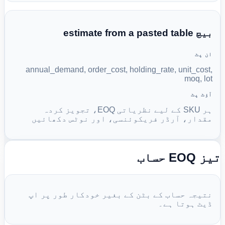
بیچ estimate from a pasted table
ان پٹ
annual_demand, order_cost, holding_rate, unit_cost,
moq, lot
آؤٹ پٹ
ہر SKU کے لیے نظریاتی EOQ، تجویز کردہ
مقدار، آرڈر فریکوئنسی، اور نوٹس دکھائیں
تیز EOQ حساب
نتیجہ حساب کے بٹن کے بغیر خودکار طور پر اپ
ڈیٹ ہوتا ہے۔