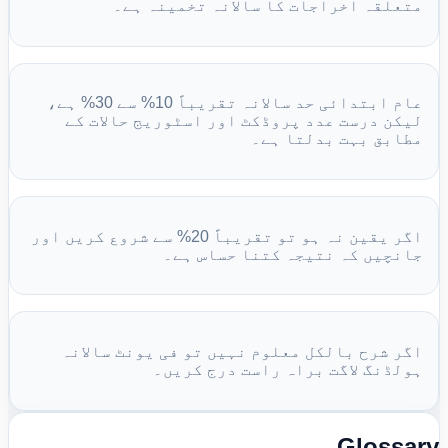
متعلقہ اخراجات کا سالانہ تخمینہ ہے۔
عام ابتدائی حد سالانہ تقریباً 10% سے 30% ہے،
لیکن درست عدد پروڈکٹ اور اسٹوریج حالات کے
مطابق بہت بدلتا ہے۔
اگر یقین نہ ہو تو تقریباً 20% سے شروع کریں اور
جانچیں کہ نتیجہ کتنا حساس ہے۔
اگر شرح بالکل معلوم نہیں تو فی یونٹ سالانہ
ہولڈنگ لاگت براہ راست درج کریں۔
Glossary