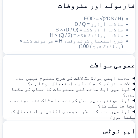
فارمولے اور مفروضات
EOQ = √(2DS / H)
سالانہ آرڈرز = D / Q
سالانہ آرڈر لاگت = (D / Q) × S
سالانہ ہولڈنگ لاگت = (Q / 2) × H
شرح استعمال کرتے وقت، H = فی یونٹ لاگت ×
(ہولڈنگ شرح / 100)
عمومی سوالات
مجھے اپنی ہولڈنگ لاگت کی شرح معلوم نہیں ہے۔
لاٹ سائز کس کام کے لیے استعمال ہوتا ہے؟
کیا میں ایک ساتھ کئی مصنوعات کا حساب کر سکتا
ہوں؟
کیا اس نتیجے پر عمل کرنے سے اسٹاک ختم ہونے سے
بچا جا سکے گا؟
کیا میں عدد کے علاوہ دوسری اکائیاں استعمال کر
سکتا ہوں؟
اہم نوٹس