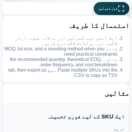
ٹول کھولیں
استعمال کا طریقہ
ایک آئٹم ٹیب کھولیں اور سالانہ طلب، آرڈر
لاگت، اور ہولڈنگ لاگت درج کریں۔
شامل MOQ, lot size, and a rounding method when you
need practical constraints.
جائزہ the recommended quantity, theoretical EOQ,
order frequency, and cost breakdown.
Paste multiple SKUs into the بیچ tab, then export as
CSV or copy as TSV.
مثالیں
ایک SKU کے لیے فوری تخمینہ
ان پٹ