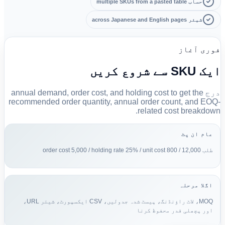
حساب multiple SKUs from a pasted table
شیئر across Japanese and English pages
فوری آغاز
ایک SKU سے شروع کریں
درج annual demand, order cost, and holding cost to get the
recommended order quantity, annual order count, and EOQ-
related cost breakdown.
عام ان پٹ
طلب 12,000 / order cost 5,000 / holding rate 25% / unit cost 800
اگلا مرحلہ
MOQ، لاٹ راؤنڈنگ، پیسٹ شدہ جدولیں، CSV ایکسپورٹ، شیئر URL،
اور پچھلی قدر محفوظ کرنا