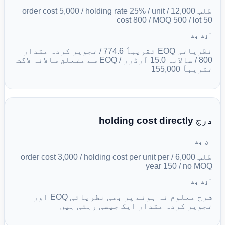
طلب 12,000 / order cost 5,000 / holding rate 25% / unit
cost 800 / MOQ 500 / lot 50
آؤٹ پٹ
نظریاتی EOQ تقریباً 774.6 / تجویز کردہ مقدار
800 / سالانہ 15.0 آرڈرز / EOQ سے متعلق سالانہ لاگت
تقریباً 155,000
درج holding cost directly
ان پٹ
طلب 6,000 / order cost 3,000 / holding cost per unit per
year 150 / no MOQ
آؤٹ پٹ
شرح معلوم نہ ہونے پر بھی نظریاتی EOQ اور
تجویز کردہ مقدار ایک جیسی رہتی ہیں