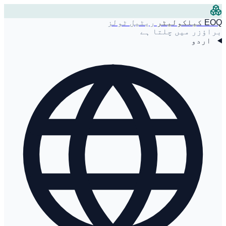
EOQ کیلکولیٹر
ریٹیل ٹولز
براؤزر میں چلتا ہے
اردو