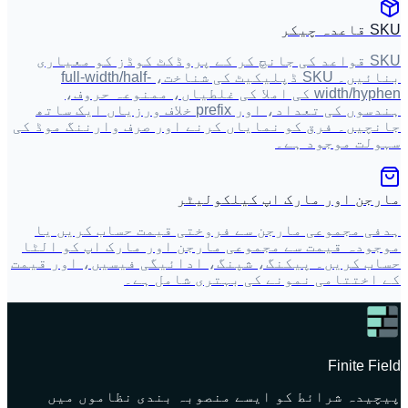
SKU قاعدہ چیکر
SKU قواعد کی جانچ کر کے پروڈکٹ کوڈز کو معیاری
بنائیں۔ SKU ڈپلیکیٹ کی شناخت، full-width/half-
width/hyphen کی املا کی غلطیاں، ممنوعہ حروف،
ہندسوں کی تعداد، اور prefix خلاف ورزیاں ایک ساتھ
جانچیں۔ فرق کو نمایاں کرنے اور صرف وارننگ موڈ کی
سہولت موجود ہے۔
مارجن اور مارک اپ کیلکولیٹر
ہدفی مجموعی مارجن سے فروختی قیمت حساب کریں یا
موجودہ قیمت سے مجموعی مارجن اور مارک اپ کو الٹا
حساب کریں۔ پیکنگ، شپنگ، ادائیگی فیسیں، اور قیمت
کے اختتامی نمونے کی بہتری شامل ہے۔
Finite Field
پیچیدہ شرائط کو ایسے منصوبہ بندی نظاموں میں