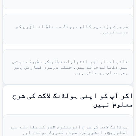
ضرورت پڑنے پر کالم میپنگ سے غلط اندازوں کو
درست کریں۔
غائب اقدار اور انتباہات قطار کی سطح کے نوٹس
میں دکھائے جاتے ہیں، جبکہ دوسری قطاریں پھر
بھی حساب ہو جاتی ہیں۔
اگر آپ کو اپنی ہولڈنگ لاگت کی شرح
معلوم نہیں
ہولڈنگ لاگت کی شرح انوینٹری قدر کے مقابلے میں
اسٹوریج، انشورنس، سود، متروک ہونے، اور