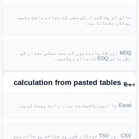
خالی ان پٹ گمراہ کن صفر کے بجائے واضح پلیس
ہولڈر دکھاتا ہے۔
MOQ اور لاٹ پابندیوں کے بعد عملی مقدار کو
نظریاتی EOQ کے ساتھ دیکھیں۔
بیچ calculation from pasted tables
Excel یا اسپریڈشیٹ سے براہ راست پیسٹ کریں۔
CSV اور TSV خودکار طور پر شناخت ہو جاتے ہیں۔