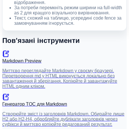
відображення.
За потреби перемкніть режим ширини на full-width
as 2 для кращого візуального вирівнювання.
Текст, схожий на таблицю, усередині code fence за
замовчуванням ігнорується.
Пов'язані інструменти
Markdown Preview
Миттєво переглядайте Markdown у своєму браузері.
Перетворення md у HTML виконується локально без
завантаження й зберігання. Копіюйте й завантажуйте
HTML одним кліком.
Генератор TOC для Markdown
Створюйте зміст із заголовків Markdown. Обирайте лише
H2 або H2-H4, обробляйте дублікати заголовків через
суфікси й миттєво копіюйте редагований результат.