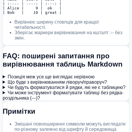
| :---- | ----: | :---: |

| Alice |     9 |  ok   |

| Bob   |    10 | great |
Вирівнює ширину стовпців для кращої
читабельності.
Зберігає маркери вирівнювання на кшталт :-- без
змін.
FAQ: поширені запитання про
вирівнювання таблиць Markdown
Позиція меж усе ще виглядає нерівною
Що буде з вирівнюванням ліворуч/праворуч?
Чи будуть форматуватися й рядки, які не є таблицею?
Чи може інструмент форматувати таблиці без рядка-
роздільника (---)?
Примітки
Змішані повноширинні символи можуть виглядати
по-різному залежно від шрифту й середовища