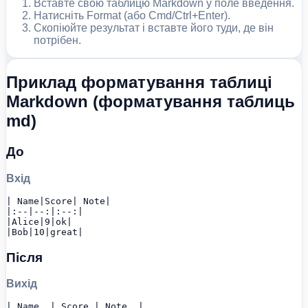
Вставте свою таблицю Markdown у поле введення.
Натисніть Format (або Cmd/Ctrl+Enter).
Скопіюйте результат і вставте його туди, де він
потрібен.
Приклад форматування таблиці
Markdown (форматування таблиць
md)
До
Вхід
| Name|Score| Note|

|:--|--:|:--:|

|Alice|9|ok|

|Bob|10|great|
Після
Вихід
| Name  | Score | Note  |
