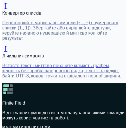
Конвертер списків
Перетворюйте марковані символи (•, -, −) і нумеровані
списки (1., 1)). Зберігайте або вирівнюйте відступи,
керуйте наявною нумерацією й миттєво копіюйте
результат.
Лічильник символів
Вставте текст і миттєво побачите кількість графем,
кількість без пробілів/переносів рядка, кількість рядків,
байти UTF-8, кодові точки та еквівалент повної ширини.
Finite Field
Від складних умов до систем планування, якими команди
можуть користуватися в роботі.
МАТЕМАТИЧНІ СИСТЕМИ