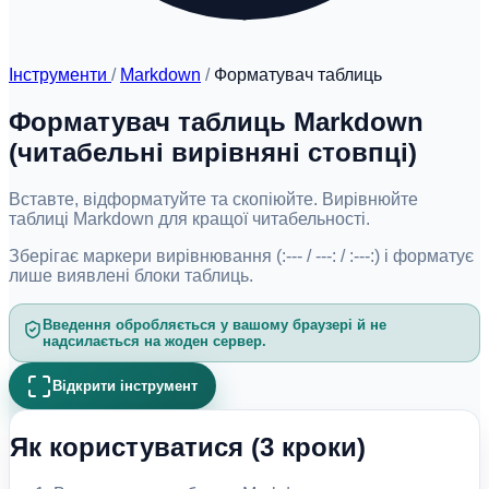
Інструменти
/
Markdown
/
Форматувач таблиць
Форматувач таблиць Markdown
(читабельні вирівняні стовпці)
Вставте, відформатуйте та скопіюйте. Вирівнюйте
таблиці Markdown для кращої читабельності.
Зберігає маркери вирівнювання (:--- / ---: / :---:) і форматує
лише виявлені блоки таблиць.
Введення обробляється у вашому браузері й не
надсилається на жоден сервер.
Відкрити інструмент
Як користуватися (3 кроки)