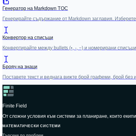
Генератор на Markdown TOC
Генерирайте съдържание от Markdown заглавия. Изберете 
Конвертор на списъци
Конвертирайте между bullets (•, -, −) и номерирани списъ
Брояч на знаци
Поставете текст и веднага вижте брой графеми, брой без 
Finite Field
От сложни условия към системи за планиране, които екипи
МАТЕМАТИЧЕСКИ СИСТЕМИ
Търсене по проблем