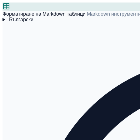
Форматиране на Markdown таблици
Markdown инструмент
Български