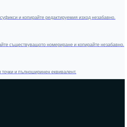
суфикси и копирайте редактируемия изход незабавно.
лирайте съществуващото номериране и копирайте незабавно.
и точки и пълноширинен еквивалент.