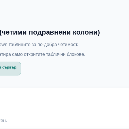
(четими подравнени колони)
wn таблиците за по-добра четимост.
орматира само откритите таблични блокове.
м сървър.
жен.