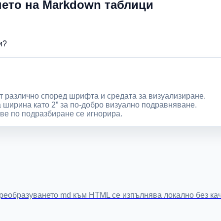
нето на Markdown таблици
и?
 различно според шрифта и средата за визуализиране.
ширина като 2” за по-добро визуално подравняване.
ове по подразбиране се игнорира.
еобразуването md към HTML се изпълнява локално без кач