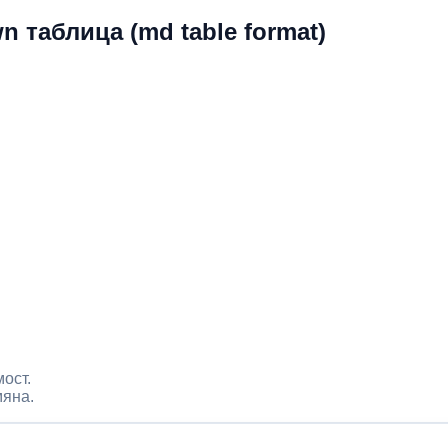
 таблица (md table format)
ост.
мяна.