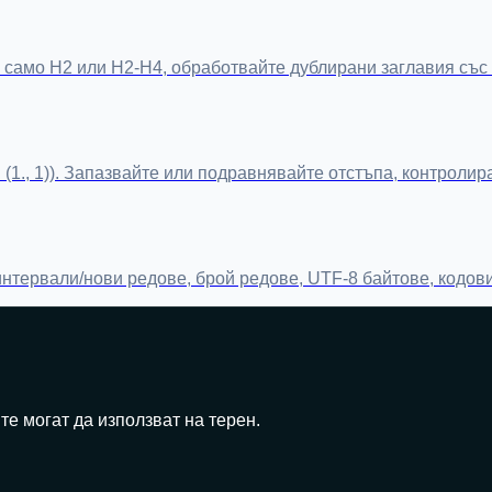
само H2 или H2-H4, обработвайте дублирани заглавия със 
ци (1., 1)). Запазвайте или подравнявайте отстъпа, контро
интервали/нови редове, брой редове, UTF-8 байтове, кодов
те могат да използват на терен.