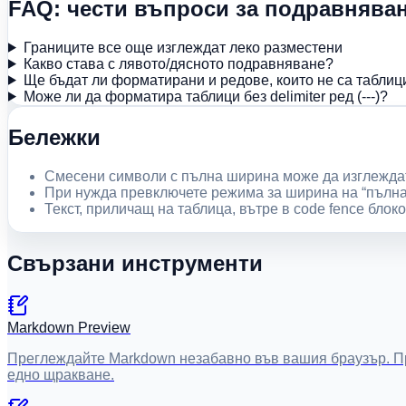
FAQ: чести въпроси за подравнява
Границите все още изглеждат леко разместени
Какво става с лявото/дясното подравняване?
Ще бъдат ли форматирани и редове, които не са таблиц
Може ли да форматира таблици без delimiter ред (---)?
Бележки
Смесени символи с пълна ширина може да изглеждат
При нужда превключете режима за ширина на “пълна 
Текст, приличащ на таблица, вътре в code fence блок
Свързани инструменти
Markdown Preview
Преглеждайте Markdown незабавно във вашия браузър. Пр
едно щракване.