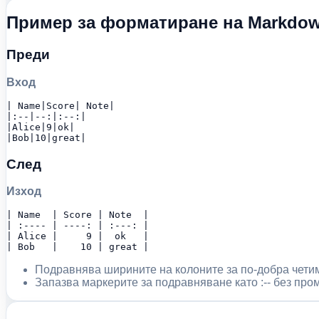
Пример за форматиране на Markdown
Преди
Вход
| Name|Score| Note|

|:--|--:|:--:|

|Alice|9|ok|

|Bob|10|great|
След
Изход
| Name  | Score | Note  |

| :---- | ----: | :---: |

| Alice |     9 |  ok   |

| Bob   |    10 | great |
Подравнява ширините на колоните за по-добра четим
Запазва маркерите за подравняване като :-- без про