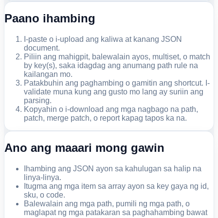
Paano ihambing
I-paste o i-upload ang kaliwa at kanang JSON
document.
Piliin ang mahigpit, balewalain ayos, multiset, o match
by key(s), saka idagdag ang anumang path rule na
kailangan mo.
Patakbuhin ang paghambing o gamitin ang shortcut. I-
validate muna kung ang gusto mo lang ay suriin ang
parsing.
Kopyahin o i-download ang mga nagbago na path,
patch, merge patch, o report kapag tapos ka na.
Ano ang maaari mong gawin
Ihambing ang JSON ayon sa kahulugan sa halip na
linya-linya.
Itugma ang mga item sa array ayon sa key gaya ng id,
sku, o code.
Balewalain ang mga path, pumili ng mga path, o
maglapat ng mga patakaran sa paghahambing bawat