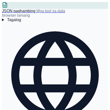
JSON paghambing
Mga tool sa data
browser lamang
Tagalog