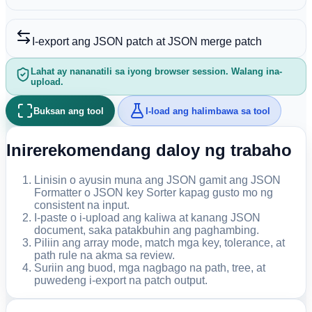
I-export ang JSON patch at JSON merge patch
Lahat ay nananatili sa iyong browser session. Walang ina-
upload.
Buksan ang tool
I-load ang halimbawa sa tool
Inirerekomendang daloy ng trabaho
Linisin o ayusin muna ang JSON gamit ang JSON
Formatter o JSON key Sorter kapag gusto mo ng
consistent na input.
I-paste o i-upload ang kaliwa at kanang JSON
document, saka patakbuhin ang paghambing.
Piliin ang array mode, match mga key, tolerance, at
path rule na akma sa review.
Suriin ang buod, mga nagbago na path, tree, at
puwedeng i-export na patch output.