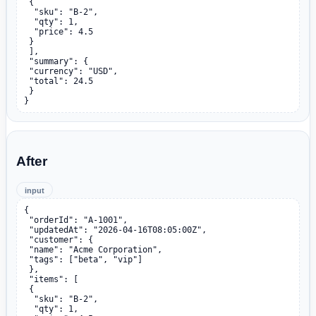
 {

  "sku": "B-2",

  "qty": 1,

  "price": 4.5

 }

 ],

 "summary": {

 "currency": "USD",

 "total": 24.5

 }

}
After
input
{

 "orderId": "A-1001",

 "updatedAt": "2026-04-16T08:05:00Z",

 "customer": {

 "name": "Acme Corporation",

 "tags": ["beta", "vip"]

 },

 "items": [

 {

  "sku": "B-2",

  "qty": 1,
