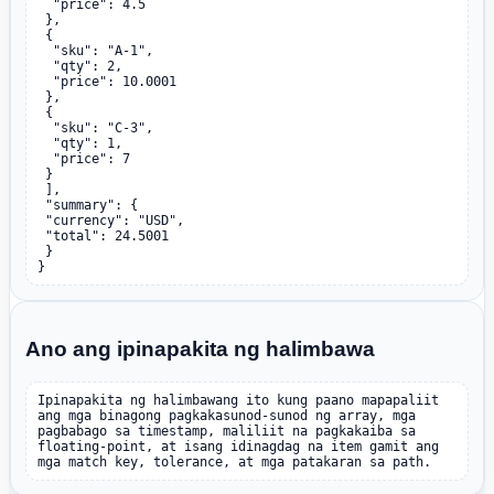
  "price": 4.5

 },

 {

  "sku": "A-1",

  "qty": 2,

  "price": 10.0001

 },

 {

  "sku": "C-3",

  "qty": 1,

  "price": 7

 }

 ],

 "summary": {

 "currency": "USD",

 "total": 24.5001

 }

}
Ano ang ipinapakita ng halimbawa
Ipinapakita ng halimbawang ito kung paano mapapaliit 
ang mga binagong pagkakasunod-sunod ng array, mga 
pagbabago sa timestamp, maliliit na pagkakaiba sa 
floating-point, at isang idinagdag na item gamit ang 
mga match key, tolerance, at mga patakaran sa path.