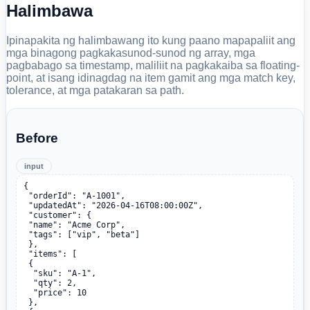
Halimbawa
Ipinapakita ng halimbawang ito kung paano mapapaliit ang
mga binagong pagkakasunod-sunod ng array, mga
pagbabago sa timestamp, maliliit na pagkakaiba sa floating-
point, at isang idinagdag na item gamit ang mga match key,
tolerance, at mga patakaran sa path.
Before
input
{

 "orderId": "A-1001",

 "updatedAt": "2026-04-16T08:00:00Z",

 "customer": {

 "name": "Acme Corp",

 "tags": ["vip", "beta"]

 },

 "items": [

 {

  "sku": "A-1",

  "qty": 2,

  "price": 10

 },
