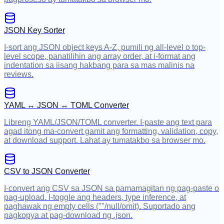
JSON Key Sorter
I-sort ang JSON object keys A-Z, pumili ng all-level o top-
level scope, panatilihin ang array order, at i-format ang
indentation sa iisang hakbang para sa mas malinis na
reviews.
YAML ↔ JSON ↔ TOML Converter
Libreng YAML/JSON/TOML converter. I-paste ang text para
agad itong ma-convert gamit ang formatting, validation, copy,
at download support. Lahat ay tumatakbo sa browser mo.
CSV to JSON Converter
I-convert ang CSV sa JSON sa pamamagitan ng pag-paste o
pag-upload. I-toggle ang headers, type inference, at
paghawak ng empty cells (""/null/omit). Suportado ang
pagkopya at pag-download ng .json.