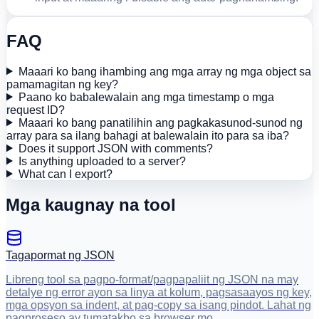
FAQ
Maaari ko bang ihambing ang mga array ng mga object sa
pamamagitan ng key?
Paano ko babalewalain ang mga timestamp o mga
request ID?
Maaari ko bang panatilihin ang pagkakasunod-sunod ng
array para sa ilang bahagi at balewalain ito para sa iba?
Does it support JSON with comments?
Is anything uploaded to a server?
What can I export?
Mga kaugnay na tool
Tagapormat ng JSON
Libreng tool sa pagpo-format/pagpapaliit ng JSON na may
detalye ng error ayon sa linya at kolum, pagsasaayos ng key,
mga opsyon sa indent, at pag-copy sa isang pindot. Lahat ng
pagproseso ay tumatakbo sa browser mo.