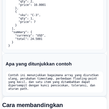
      "qty": 2,

      "price": 10.0001

    },

    {

      "sku": "C-3",

      "qty": 1,

      "price": 7

    }

  ],

  "summary": {

    "currency": "USD",

    "total": 24.5001

  }

}
Apa yang ditunjukkan contoh
Contoh ini menunjukkan bagaimana array yang diurutkan 
ulang, perubahan timestamp, perbedaan floating-point 
yang kecil, dan satu item yang ditambahkan dapat 
dipersempit dengan kunci pencocokan, toleransi, dan 
aturan path.
Cara membandingkan