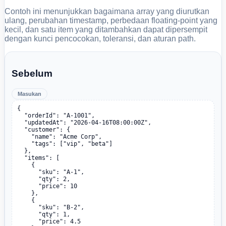
Contoh ini menunjukkan bagaimana array yang diurutkan
ulang, perubahan timestamp, perbedaan floating-point yang
kecil, dan satu item yang ditambahkan dapat dipersempit
dengan kunci pencocokan, toleransi, dan aturan path.
Sebelum
Masukan
{

  "orderId": "A-1001",

  "updatedAt": "2026-04-16T08:00:00Z",

  "customer": {

    "name": "Acme Corp",

    "tags": ["vip", "beta"]

  },

  "items": [

    {

      "sku": "A-1",

      "qty": 2,

      "price": 10

    },

    {

      "sku": "B-2",

      "qty": 1,

      "price": 4.5
