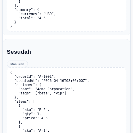
    }

  ],

  "summary": {

    "currency": "USD",

    "total": 24.5

  }

}
Sesudah
Masukan
{

  "orderId": "A-1001",

  "updatedAt": "2026-04-16T08:05:00Z",

  "customer": {

    "name": "Acme Corporation",

    "tags": ["beta", "vip"]

  },

  "items": [

    {

      "sku": "B-2",

      "qty": 1,

      "price": 4.5

    },

    {

      "sku": "A-1",
