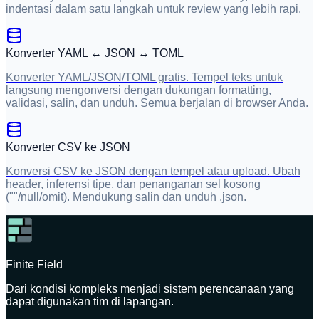
indentasi dalam satu langkah untuk review yang lebih rapi.
Konverter YAML ↔ JSON ↔ TOML
Konverter YAML/JSON/TOML gratis. Tempel teks untuk
langsung mengonversi dengan dukungan formatting,
validasi, salin, dan unduh. Semua berjalan di browser Anda.
Konverter CSV ke JSON
Konversi CSV ke JSON dengan tempel atau upload. Ubah
header, inferensi tipe, dan penanganan sel kosong
(""/null/omit). Mendukung salin dan unduh .json.
Finite Field
Dari kondisi kompleks menjadi sistem perencanaan yang
dapat digunakan tim di lapangan.