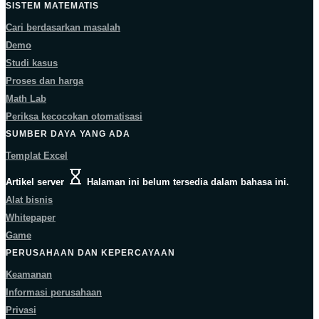
SISTEM MATEMATIS
Cari berdasarkan masalah
Demo
Studi kasus
Proses dan harga
Math Lab
Periksa kecocokan otomatisasi
SUMBER DAYA YANG ADA
Templat Excel
Artikel server
Halaman ini belum tersedia dalam bahasa ini.
Alat bisnis
Whitepaper
Game
PERUSAHAAN DAN KEPERCAYAAN
Keamanan
Informasi perusahaan
Privasi