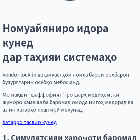
Номуайяниро идора
кунед
дар таҳияи системаҳо
Vendor lock-in ва шикастҳои лоиҳа барои роҳбарон
бузургтарин осебҳо мебошанд.
Мо нақши "шаффофият"-ро шарҳ медиҳем, ки
шуморо ҳамеша ба баромад омода нигоҳ медорад ва
аз ин хатарҳо пешгирӣ мекунад.
Хатарро тасвир кунед
1. Симулятсияи хароҷоти баромад