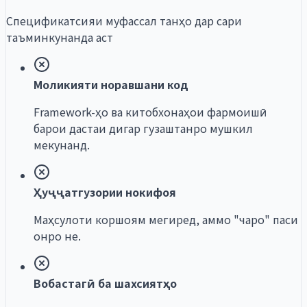
Спецификатсияи муфассал танҳо дар сари
таъминкунанда аст
Моликияти норавшани код
Framework-ҳо ва китобхонаҳои фармоишӣ
барои дастаи дигар гузаштанро мушкил
мекунанд.
Ҳуҷҷатгузории нокифоя
Маҳсулоти коршоям мегиред, аммо "чаро" паси
онро не.
Вобастагӣ ба шахсиятҳо