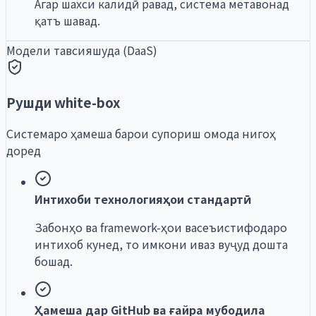
Агар шахси калидӣ равад, система метавонад
қатъ шавад.
Модели тавсияшуда (DaaS)
Рушди white-box
Системаро ҳамеша барои супориш омода нигоҳ
доред
Интихоби технологияҳои стандартӣ
Забонҳо ва framework-ҳои васеъистифодаро
интихоб кунед, то имкони иваз вуҷуд дошта
бошад.
Ҳамеша дар GitHub ва ғайра мубодила