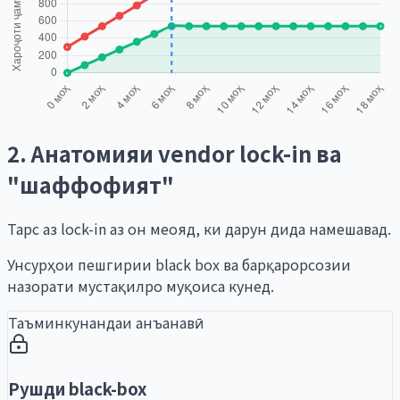
2. Анатомияи vendor lock-in ва
"шаффофият"
Тарс аз lock-in аз он меояд, ки дарун дида намешавад.
Унсурҳои пешгирии black box ва барқарорсозии
назорати мустақилро муқоиса кунед.
Таъминкунандаи анъанавӣ
Рушди black-box