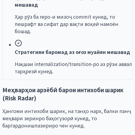
мешавад
Ҳар рӯз ба repo-и мизоҷ commit кунед, то
пешрафт ва сифат дар вақти воқеӣ намоён
бошад.
Стратегияи баромад аз оғоз муайян мешавад
Нақшаи internalization/transition-ро аз рӯзи аввал
тарҳрезӣ кунед.
Меҳварҳои арзёбӣ барои интихоби шарик
(Risk Radar)
Ҳангоми интихоби шарик, на танҳо нарх, балки панҷ
меҳвари зеринро баҳогузорӣ кунед, то
баргардонишпазириро чен кунед.