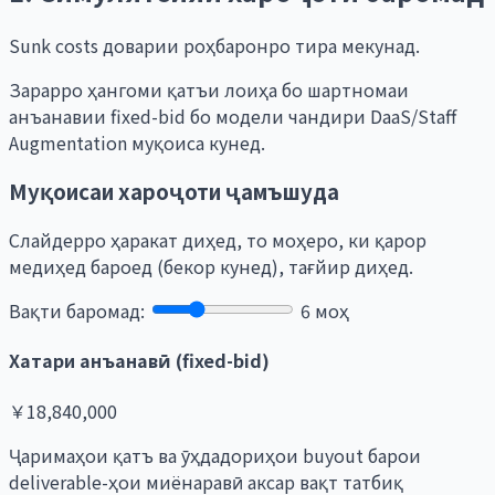
Sunk costs доварии роҳбаронро тира мекунад.
Зарарро ҳангоми қатъи лоиҳа бо шартномаи
анъанавии fixed-bid бо модели чандири DaaS/Staff
Augmentation муқоиса кунед.
Муқоисаи хароҷоти ҷамъшуда
Слайдерро ҳаракат диҳед, то моҳеро, ки қарор
медиҳед бароед (бекор кунед), тағйир диҳед.
Вақти баромад:
6 моҳ
Хатари анъанавӣ (fixed-bid)
￥18,840,000
Ҷаримаҳои қатъ ва ӯҳдадориҳои buyout барои
deliverable-ҳои миёнаравӣ аксар вақт татбиқ