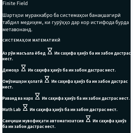
Finite Field
Шартҳои мураккабро ба системаҳои банақшагирӣ
табдил медиҳем, ки гурӯҳҳо дар кор истифода бурда
метавонанд.
СИСТЕМАҲОИ МАТЕМАТИКӢ
Аз рӯи масъала ёбед
Ин саҳифа ҳанӯз ба ин забон дастрас
нест.
Демоҳо
Ин саҳифа ҳанӯз ба ин забон дастрас нест.
Омӯзишҳои ҳолатӣ
Ин саҳифа ҳанӯз ба ин забон дастрас
нест.
Раванд ва нарх
Ин саҳифа ҳанӯз ба ин забон дастрас нест.
Math Lab
Ин саҳифа ҳанӯз ба ин забон дастрас нест.
Санҷиши мувофиқати автоматизатсия
Ин саҳифа ҳанӯз
ба ин забон дастрас нест.