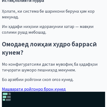
Истиқлолияти пурра
Ҳолате, ки система бе шарикони беруна ҳам кор
мекунад.
Ин ҳадафи ниҳоии идоракунии хатар — мавқеи
солими рушд мебошад.
Омодаед лоиҳаи худро баррасӣ
кунем?
Мо конфигуратсияи дастаи мувофиқ ба ҳадафҳои
тиҷорати шуморо пешниҳод мекунем.
Бо арзёбии ройгони скоп оғоз кунед.
Машварати ройгонро брон кунед