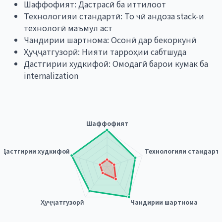
Шаффофият:
Дастрасӣ ба иттилоот
Технологияи стандартӣ:
То чӣ андоза stack-и
технологӣ маъмул аст
Чандирии шартнома:
Осонӣ дар бекоркунӣ
Ҳуҷҷатгузорӣ:
Нияти тарроҳии сабтшуда
Дастгирии худкифоӣ:
Омодагӣ барои кумак ба
internalization