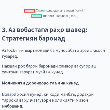
3. Аз вобастагӣ раҳо шавед:
Стратегияи баромад
Аз lock-in-и шартномавӣ ба муносибати арзиш-асосӣ
гузаред.
Нақшаи роҳ барои баромади ҳамвор ва супориш
ҳангоми зарурат муайян кунед.
Моликияти дороиҳоро таъмин кунед
Боварӣ ҳосил кунед, ки коди манбаъ, додаҳои
тарроҳӣ ва ҳуҷҷатгузорӣ моликияти мизоҷ
мебошанд.