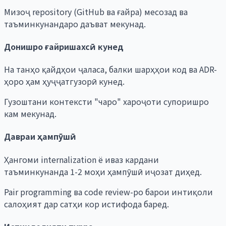
Мизоҷ repository (GitHub ва ғайра) месозад ва
таъминкунандаро даъват мекунад.
Донишро ғайришахсӣ кунед
На танҳо қайдҳои ҷаласа, балки шарҳҳои код ва ADR-
ҳоро ҳам ҳуҷҷатгузорӣ кунед.
Гузоштани контексти "чаро" хароҷоти супоришро
кам мекунад.
Давраи ҳампӯшӣ
Ҳангоми internalization ё иваз кардани
таъминкунанда 1-2 моҳи ҳампӯшӣ иҷозат диҳед.
Pair programming ва code review-ро барои интиқоли
салоҳият дар сатҳи кор истифода баред.