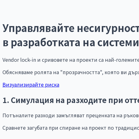
Управлявайте несигурнос
в разработката на систем
Vendor lock-in и сривовете на проекти са най-големи
Обясняваме ролята на "прозрачността", която ви държ
Визуализирайте риска
1. Симулация на разходите при от
Потъналите разходи замъгляват преценката на ръко
Сравнете загубата при спиране на проект по традицио