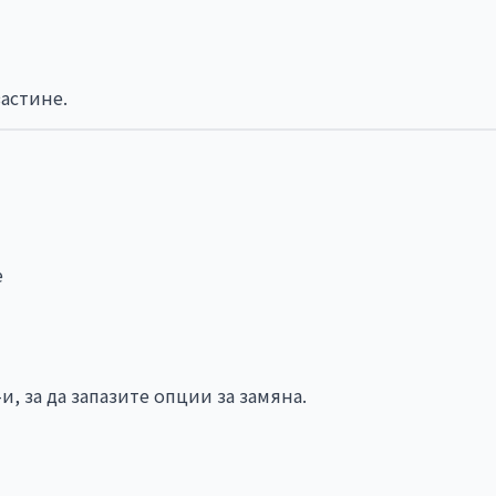
застине.
е
, за да запазите опции за замяна.