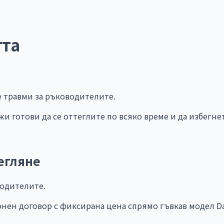
тта
и
те травми за ръководителите.
и готови да се оттеглите по всяко време и да избегнет
тегляне
водителите.
нен договор с фиксирана цена спрямо гъвкав модел Daa