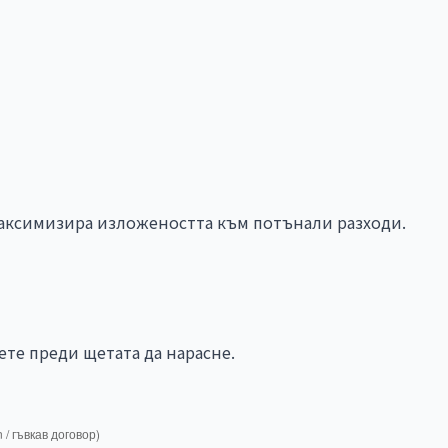
максимизира изложеността към потънали разходи.
ете преди щетата да нарасне.