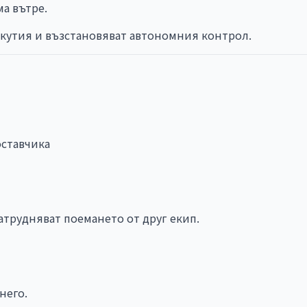
ма вътре.
 кутия и възстановяват автономния контрол.
оставчика
трудняват поемането от друг екип.
него.