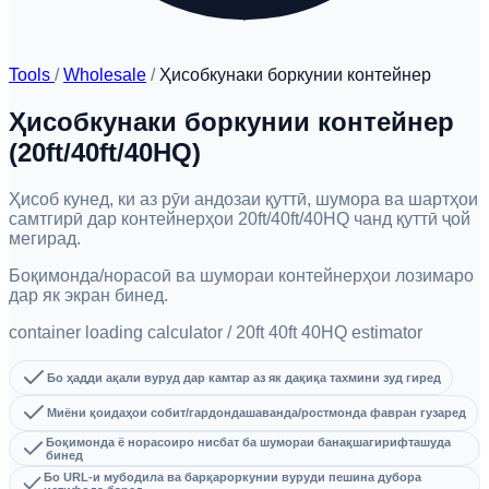
Tools
/
Wholesale
/
Ҳисобкунаки боркунии контейнер
Ҳисобкунаки боркунии контейнер
(20ft/40ft/40HQ)
Ҳисоб кунед, ки аз рӯи андозаи қуттӣ, шумора ва шартҳои
самтгирӣ дар контейнерҳои 20ft/40ft/40HQ чанд қуттӣ ҷой
мегирад.
Боқимонда/норасоӣ ва шумораи контейнерҳои лозимаро
дар як экран бинед.
container loading calculator / 20ft 40ft 40HQ estimator
Бо ҳадди ақали вуруд дар камтар аз як дақиқа тахмини зуд гиред
Миёни қоидаҳои собит/гардондашаванда/ростмонда фавран гузаред
Боқимонда ё норасоиро нисбат ба шумораи банақшагирифташуда
бинед
Бо URL-и мубодила ва барқароркунии вуруди пешина дубора