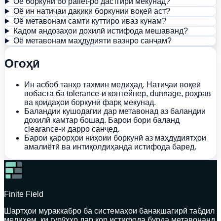
Оё боркунӣ бо pallet-ро дастгирӣ мекунад?
Оё ин натиҷаи дақиқи боркунии воқеӣ аст?
Оё метавонам самти қуттиро иваз кунам?
Кадом андозаҳои дохилӣ истифода мешаванд?
Оё метавонам маҳдудияти вазнро санҷам?
Огоҳӣ
Ин асбоб танҳо тахмин медиҳад. Натиҷаи воқеӣ
вобаста ба tolerance-и контейнер, dunnage, роҳрав
ва қоидаҳои боркунӣ фарқ мекунад.
Баландии кушодагии дар метавонад аз баландии
дохилӣ камтар бошад. Барои бори баланд
clearance-и дарро санҷед.
Барои қарорҳои ниҳоии боркунӣ аз маҳдудиятҳои
амалиётӣ ва интиқолдиҳанда истифода баред.
Finite Field
Шартҳои мураккабро ба системаҳои банақшагирӣ табдил
медиҳем, ки гурӯҳҳо дар кор истифода бурда метавонанд.