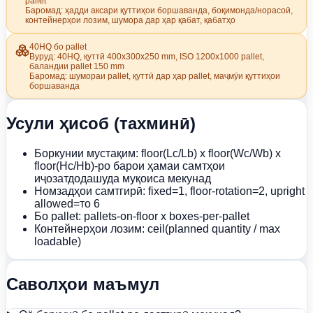
pallet
Баромад: ҳадди аксари қуттиҳои боршаванда, боқимонда/норасоӣ,
контейнерҳои лозим, шумора дар ҳар қабат, қабатҳо
40HQ бо pallet
Вуруд: 40HQ, қуттӣ 400x300x250 mm, ISO 1200x1000 pallet,
баландии pallet 150 mm
Баромад: шумораи pallet, қуттӣ дар ҳар pallet, маҷмӯи қуттиҳои
боршаванда
Усули ҳисоб (тахминӣ)
Боркунии мустақим: floor(Lc/Lb) x floor(Wc/Wb) x
floor(Hc/Hb)-ро барои ҳамаи самтҳои
иҷозатдодашуда муқоиса мекунад
Номзадҳои самтгирӣ: fixed=1, floor-rotation=2, upright
allowed=то 6
Бо pallet: pallets-on-floor x boxes-per-pallet
Контейнерҳои лозим: ceil(planned quantity / max
loadable)
Саволҳои маъмул