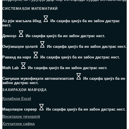
СИСТЕМАҲОИ МАТЕМАТИКӢ
Аз рӯи масъала ёбед
Ин саҳифа ҳанӯз ба ин забон дастрас
нест.
Демоҳо
Ин саҳифа ҳанӯз ба ин забон дастрас нест.
Омӯзишҳои ҳолатӣ
Ин саҳифа ҳанӯз ба ин забон дастрас нест.
Раванд ва нарх
Ин саҳифа ҳанӯз ба ин забон дастрас нест.
Math Lab
Ин саҳифа ҳанӯз ба ин забон дастрас нест.
Санҷиши мувофиқати автоматизатсия
Ин саҳифа ҳанӯз ба ин
забон дастрас нест.
ЗАХИРАҲОИ МАВҶУДА
Қолабҳои Excel
Мақолаҳои сервер
Ин саҳифа ҳанӯз ба ин забон дастрас нест.
Воситаҳои тиҷоратӣ
Ҳуҷҷатҳои сафед