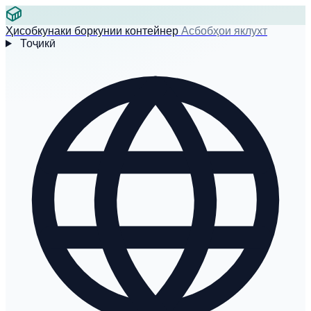
Ҳисобкунаки боркунии контейнер
Асбобҳои яклухт
Тоҷикӣ