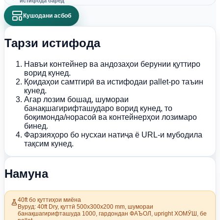
истифода баред
Кушодани асбоб
Тарзи истифода
Навъи контейнер ва андозаҳои берунии қуттиро
ворид кунед.
Қоидаҳои самтгирӣ ва истифодаи pallet-ро таъин
кунед.
Агар лозим бошад, шумораи
банақшагирифташударо ворид кунед, то
боқимонда/норасоӣ ва контейнерҳои лозимаро
бинед.
Фарзияҳоро бо нусхаи натиҷа ё URL-и мубодила
тақсим кунед.
Намуна
40ft бо қуттиҳои миёна
Вуруд: 40ft Dry, қуттӣ 500x300x200 mm, шумораи
банақшагирифташуда 1000, гардондан ФАЪОЛ, upright ХОМӮШ, бе