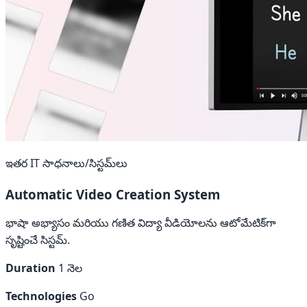
ఇతర IT సాధనాలు/సిస్టమ్‌లు
Automatic Video Creation System
భాషా అభ్యాసం మరియు గణిత విద్యా వీడియోలను ఆటోమేటిక్‌గా
సృష్టించే సిస్టమ్.
Duration
1 నెల
Technologies
Go