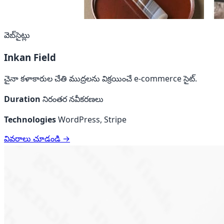
వెబ్‌సైట్లు
Inkan Field
చైనా కళాకారుల చేతి ముద్రలను విక్రయించే e-commerce సైట్.
Duration
నిరంతర నవీకరణలు
Technologies
WordPress, Stripe
వివరాలు చూడండి →