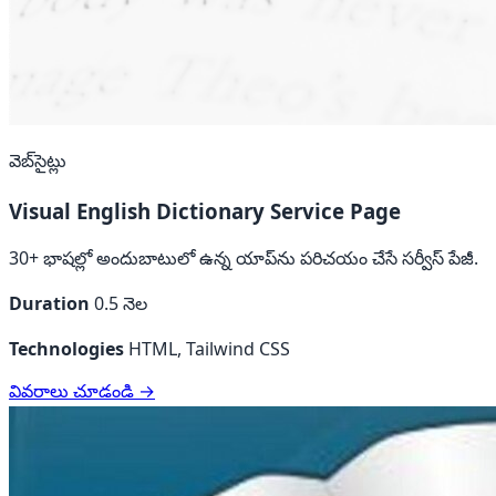
వెబ్‌సైట్లు
Visual English Dictionary Service Page
30+ భాషల్లో అందుబాటులో ఉన్న యాప్‌ను పరిచయం చేసే సర్వీస్ పేజీ.
Duration
0.5 నెల
Technologies
HTML, Tailwind CSS
వివరాలు చూడండి →