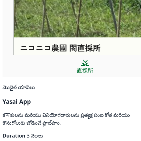
మొబైల్ యాప్‌లు
Yasai App
కৃষకులను మరియు వినియోగదారులను ప్రత్యక్ష పంట కోత మరియు
కొనుగోలుకు జోడించే ప్లాట్‌ఫాం.
Duration
3 నెలలు