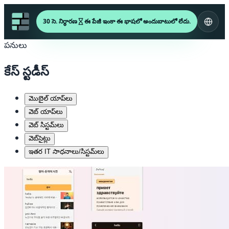
30 సె. నిర్ధారణ
ఈ పేజీ ఇంకా ఈ భాషలో అందుబాటులో లేదు.
పనులు
కేస్ స్టడీస్
మొబైల్ యాప్‌లు
వెబ్ యాప్‌లు
వెబ్ సిస్టమ్‌లు
వెబ్‌సైట్లు
ఇతర IT సాధనాలు/సిస్టమ్‌లు