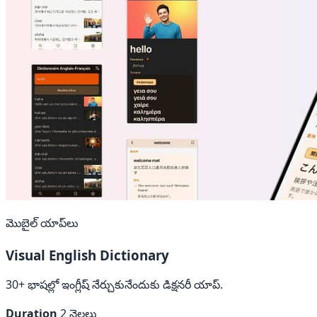
మొబైల్ యాప్‌లు
Visual English Dictionary
30+ భాషల్లో ఇంగ్లీష్ నేర్చుకునేందుకు డిక్షనరీ యాప్.
Duration
2 నెలలు