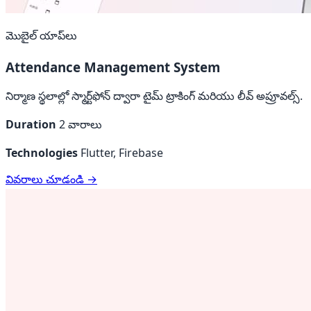
మొబైల్ యాప్‌లు
Attendance Management System
నిర్మాణ స్థలాల్లో స్మార్ట్‌ఫోన్ ద్వారా టైమ్ ట్రాకింగ్ మరియు లీవ్ అప్రూవల్స్.
Duration
2 వారాలు
Technologies
Flutter, Firebase
వివరాలు చూడండి →