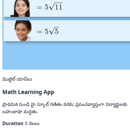
మొబైల్ యాప్‌లు
Math Learning App
ప్రాథమిక నుండి హై స్కూల్ గణితం వరకు; ప్రపంచవ్యాప్తంగా విద్యార్థులకు
బహుభాషా మద్దతు.
Duration
3 నెలలు