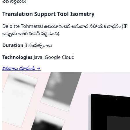
వెబ్ సిస్టమ్‌లు
Translation Support Tool Isometry
Deloitte Tohmatsu ఉపయోగించిన అనువాద సహాయక సాధనం (IP
ఇప్పుడు ఇతర కంపెనీ వద్ద ఉంది).
Duration
3 సంవత్సరాలు
Technologies
Java, Google Cloud
వివరాలు చూడండి →