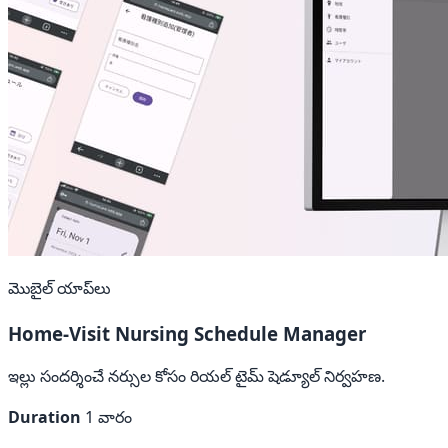
మొబైల్ యాప్‌లు
Home-Visit Nursing Schedule Manager
ఇల్లు సందర్శించే నర్సుల కోసం రియల్ టైమ్ షెడ్యూల్ నిర్వహణ.
Duration
1 వారం