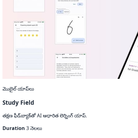
మొబైల్ యాప్‌లు
Study Field
తక్షణ ఫీడ్‌బ్యాక్‌తో AI ఆధారిత లెర్నింగ్ యాప్.
Duration
3 నెలలు