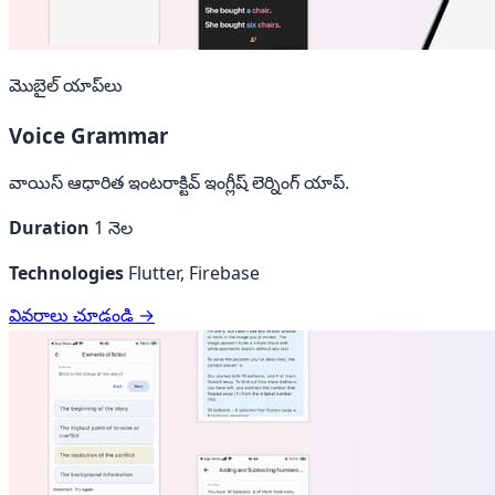
మొబైల్ యాప్‌లు
Voice Grammar
వాయిస్ ఆధారిత ఇంటరాక్టివ్ ఇంగ్లీష్ లెర్నింగ్ యాప్.
Duration
1 నెల
Technologies
Flutter, Firebase
వివరాలు చూడండి →