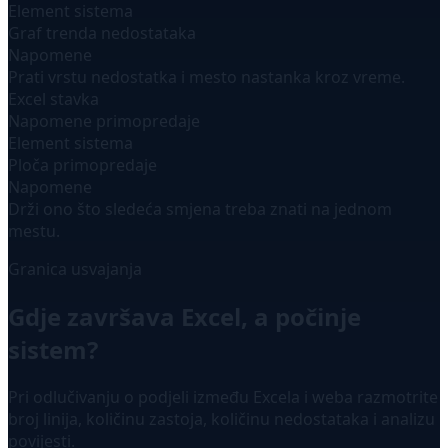
Element sistema
Graf trenda nedostataka
Napomene
Prati vrstu nedostatka i mesto nastanka kroz vreme.
Excel stavka
Napomene primopredaje
Element sistema
Ploča primopredaje
Napomene
Drži ono što sledeća smjena treba znati na jednom
mestu.
Granica usvajanja
Gdje završava Excel, a počinje
sistem?
Pri odlučivanju o podjeli između Excela i weba razmotrite
broj linija, količinu zastoja, količinu nedostataka i analizu
povijesti.