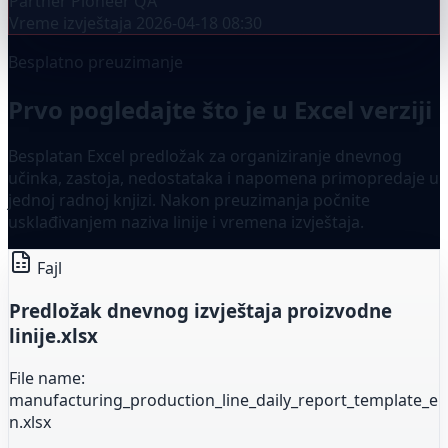
Partner
Pioneer QA
Vreme izvještaja
2026-04-18 08:30
Besplatno preuzimanje
Prvo pogledajte što je u Excel verziji
Besplatan Excel predložak za organiziranje dnevnog
učinka, zastoja, nedostataka i napomena primopredaje u
jednoj radnoj knjizi. Nakon preuzimanja počnite
usklađivanjem naziva linije i vremena izvještaja.
Fajl
Predložak dnevnog izvještaja proizvodne
linije.xlsx
File name:
manufacturing_production_line_daily_report_template_e
n.xlsx