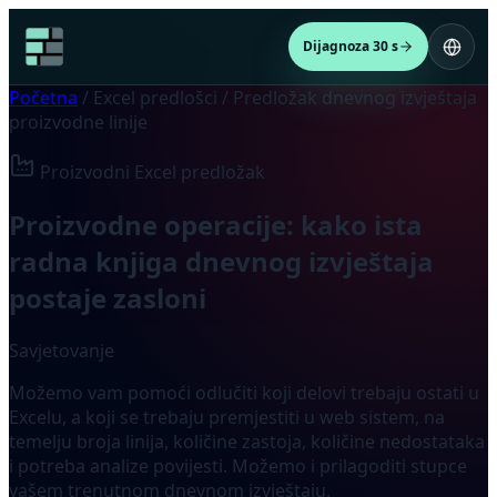
Dijagnoza 30 s
Početna
/
Excel predlošci
/
Predložak dnevnog izvještaja
proizvodne linije
Proizvodni Excel predložak
Proizvodne operacije: kako ista
radna knjiga dnevnog izvještaja
postaje zasloni
Savjetovanje
Možemo vam pomoći odlučiti koji delovi trebaju ostati u
Excelu, a koji se trebaju premjestiti u web sistem, na
temelju broja linija, količine zastoja, količine nedostataka
i potreba analize povijesti. Možemo i prilagoditi stupce
vašem trenutnom dnevnom izvještaju.