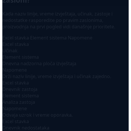
Kada naziv linije, vreme izvještaja, učinak, zastoje i
nedostatke rasporedite po pravim zaslonima,
proizvodnja na prvi pogled vidi današnje prioritete.
Excel stavka
Element sistema
Napomene
Excel stavka
Učinak
Element sistema
Dnevna nadzorna ploča izvještaja
Napomene
Drži naziv linije, vreme izvještaja i učinak zajedno.
Excel stavka
Dnevnik zastoja
Element sistema
Analiza zastoja
Napomene
Odvaja uzrok i vreme oporavka.
Excel stavka
Dnevnik nedostataka