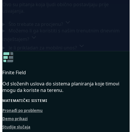
Ovo su pitanja koja ljudi obično postavljaju prije
usvajanja.
Što trebate za procjenu?
Možemo li ga koristiti s našim trenutnim dnevnim
izvještajem?
Je li prikladan za mobilni unos?
Finite Field
Od složenih uslova do sistema planiranja koje timovi
mogu da koriste na terenu.
MATEMATIČKI SISTEMI
Pronađi po problemu
Demo prikazi
Studije slučaja