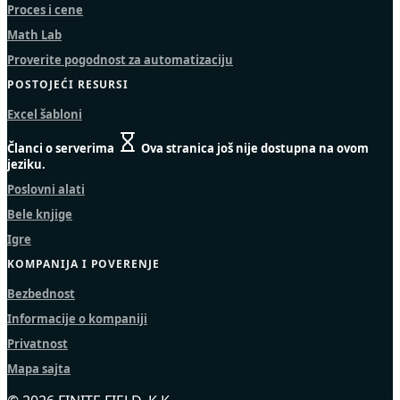
Proces i cene
Math Lab
Proverite pogodnost za automatizaciju
POSTOJEĆI RESURSI
Excel šabloni
Članci o serverima
Ova stranica još nije dostupna na ovom
jeziku.
Poslovni alati
Bele knjige
Igre
KOMPANIJA I POVERENJE
Bezbednost
Informacije o kompaniji
Privatnost
Mapa sajta