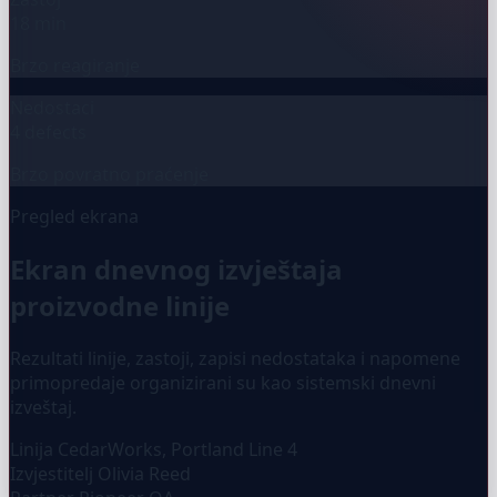
18 min
Brzo reagiranje
Nedostaci
4 defects
Brzo povratno praćenje
Pregled ekrana
Ekran dnevnog izvještaja
proizvodne linije
Rezultati linije, zastoji, zapisi nedostataka i napomene
primopredaje organizirani su kao sistemski dnevni
izveštaj.
Linija
CedarWorks, Portland Line 4
Izvjestitelj
Olivia Reed