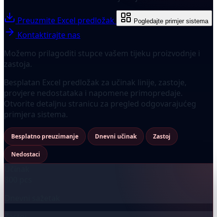
Preuzmite Excel predložak
Pogledajte primjer sistema
Kontaktirajte nas
Možemo prilagoditi stupce vašem tijeku proizvodnje i
zastoja.
Besplatan Excel predložak za učinak linije, zastoje,
provjere nedostataka i napomene primopredaje.
Otvorite detaljnu stranicu za pregled odgovarajućeg
primjera sistema.
Besplatno preuzimanje
Dnevni učinak
Zastoj
Nedostaci
Učinak
800 pcs
Dnevni sažetak
Zastoj