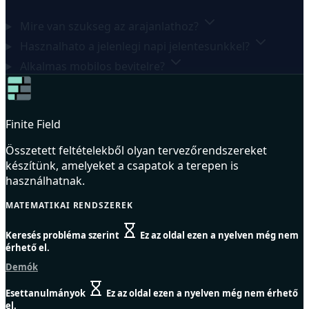
Mire van szukseg az arajanlathoz?
Hasznalhato a jelenlegi napi jelentesunkkel?
Alkalmas mobilos bevitelre?
Finite Field
Összetett feltételekből olyan tervezőrendszereket
készítünk, amelyeket a csapatok a terepen is
használhatnak.
MATEMATIKAI RENDSZEREK
Keresés probléma szerint
Ez az oldal ezen a nyelven még nem
érhető el.
Demók
Esettanulmányok
Ez az oldal ezen a nyelven még nem érhető
el.