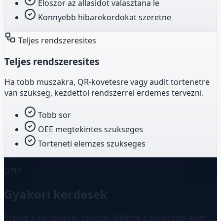
Eloszor az allasidot valasztana le
Konnyebb hibarekordokat szeretne
Teljes rendszeresites
Teljes rendszeresites
Ha tobb muszakra, QR-kovetesre vagy audit tortenetre
van szukseg, kezdettol rendszerrel erdemes tervezni.
Tobb sor
OEE megtekintes szukseges
Torteneti elemzes szukseges
GYIK
Gyakori kerdesek
Ezeket a kerdeseket szoktak feltenni a bevezetes elott.