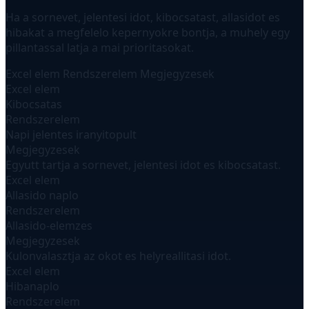
Ha a sornevet, jelentesi idot, kibocsatast, allasidot es
hibakat a megfelelo kepernyokre bontja, a muhely egy
pillantassal latja a mai prioritasokat.
Excel elem
Rendszerelem
Megjegyzesek
Excel elem
Kibocsatas
Rendszerelem
Napi jelentes iranyitopult
Megjegyzesek
Egyutt tartja a sornevet, jelentesi idot es kibocsatast.
Excel elem
Allasido naplo
Rendszerelem
Allasido-elemzes
Megjegyzesek
Kulonvalasztja az okot es helyreallitasi idot.
Excel elem
Hibanaplo
Rendszerelem