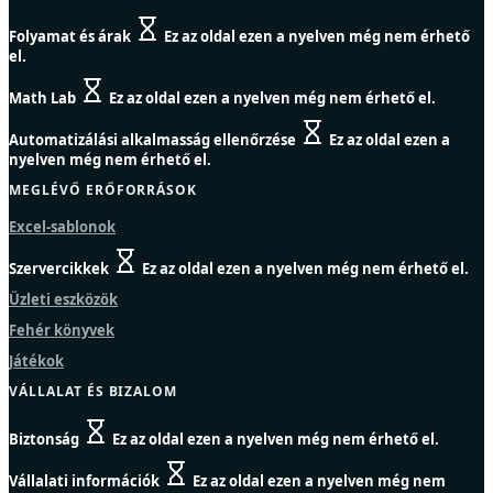
Folyamat és árak
Ez az oldal ezen a nyelven még nem érhető
el.
Math Lab
Ez az oldal ezen a nyelven még nem érhető el.
Automatizálási alkalmasság ellenőrzése
Ez az oldal ezen a
nyelven még nem érhető el.
MEGLÉVŐ ERŐFORRÁSOK
Excel-sablonok
Szervercikkek
Ez az oldal ezen a nyelven még nem érhető el.
Üzleti eszközök
Fehér könyvek
Játékok
VÁLLALAT ÉS BIZALOM
Biztonság
Ez az oldal ezen a nyelven még nem érhető el.
Vállalati információk
Ez az oldal ezen a nyelven még nem