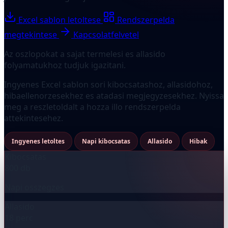
Excel sablon letoltese
Rendszerpelda
megtekintese
Kapcsolatfelvetel
Az oszlopokat a sajat termelesi es allasido
folyamatukhoz tudjuk igazitani.
Ingyenes Excel sablon sori kibocsatashoz, allasidohoz,
hibaellenorzesekhez es atadasi megjegyzesekhez. Nyissa
meg a reszletoldalt a hozza illo rendszerpelda
attekintesehez.
Ingyenes letoltes
Napi kibocsatas
Allasido
Hibak
Kibocsatas
800 db
Napi osszegzes
Allasido
18 perc