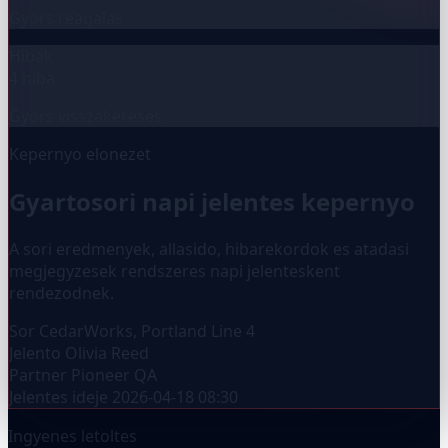
Gyors reagalas
Hibak
4 hiba
Gyors visszakereses
Kepernyo elonezet
Gyartosori napi jelentes kepernyo
A sori eredmenyek, allasido, hibarekordok es atadasi
megjegyzesek rendszeres napi jelenteskent
rendezodnek.
Sor
CedarWorks, Portland Line 4
Jelento
Olivia Reed
Partner
Pioneer QA
Jelentes ideje
2026-04-18 08:30
Ingyenes letoltes