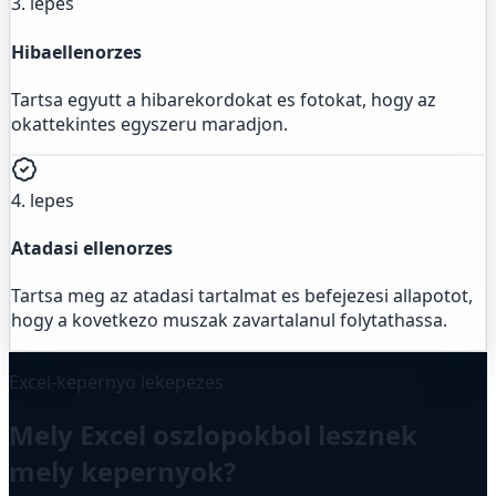
3. lepes
Hibaellenorzes
Tartsa egyutt a hibarekordokat es fotokat, hogy az
okattekintes egyszeru maradjon.
4. lepes
Atadasi ellenorzes
Tartsa meg az atadasi tartalmat es befejezesi allapotot,
hogy a kovetkezo muszak zavartalanul folytathassa.
Excel-kepernyo lekepezes
Mely Excel oszlopokbol lesznek
mely kepernyok?