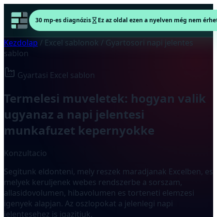
30 mp-es diagnózis
Ez az oldal ezen a nyelven még nem érhet
Kezdolap
/
Excel sablonok
/
Gyartosori napi jelentes
sablon
Gyartasi Excel sablon
Termelesi muveletek: hogyan valik
ugyanaz a napi jelentesi
munkafuzet kepernyokke
Konzultacio
Segitunk eldonteni, mely reszek maradjanak Excelben, es
melyek keruljenek webes rendszerbe a sorszam,
allasidovolumen, hibavolumen es torteneti elemzesi
igenyek alapjan. Az oszlopokat a jelenlegi napi
jelentesehez is igazitjuk.