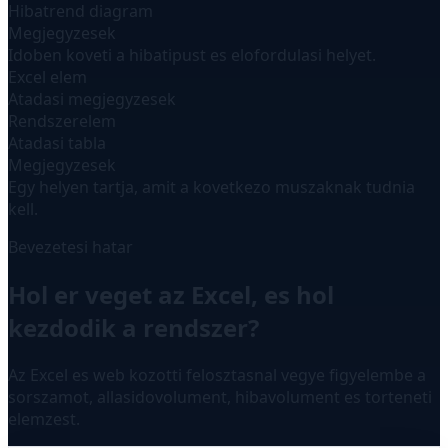
Hibatrend diagram
Megjegyzesek
Idoben koveti a hibatipust es elofordulasi helyet.
Excel elem
Atadasi megjegyzesek
Rendszerelem
Atadasi tabla
Megjegyzesek
Egy helyen tartja, amit a kovetkezo muszaknak tudnia
kell.
Bevezetesi hatar
Hol er veget az Excel, es hol
kezdodik a rendszer?
Az Excel es web kozotti felosztasnal vegye figyelembe a
sorszamot, allasidovolument, hibavolument es torteneti
elemzest.