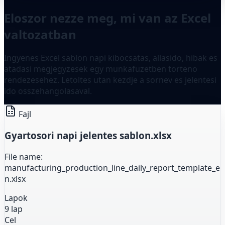
Eloszor nezze meg, mi van az Excel
valtozatban
Ingyenes Excel sablon napi kibocsatas, allasido, hibak es
atadasi megjegyzesek egy munkafuzetben torteno
rendezesehez. Letoltes utan kezdje a sornev es jelentesi
ido osszehangolasaval.
Fajl
Gyartosori napi jelentes sablon.xlsx
File name:
manufacturing_production_line_daily_report_template_e
n.xlsx
Lapok
9 lap
Cel