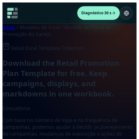
Diagnóstico 30 s
Início
/
Modelos de Excel
/
Modelo de Plano de
Promoção do Varejo
Retail Excel Template Collection
Download the Retail Promotion
Plan Template for free. Keep
campaigns, displays, and
markdowns in one workbook.
Consultoria
Com base no número de lojas e na frequência de
campanhas, podemos ajudar a decidir se planejamento
de campanhas, mudanças de exposição e ações de