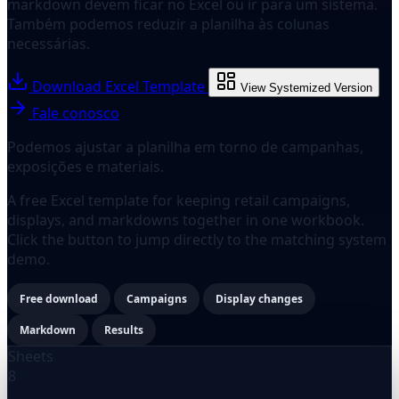
markdown devem ficar no Excel ou ir para um sistema.
Também podemos reduzir a planilha às colunas
necessárias.
Download Excel Template
View Systemized Version
Fale conosco
Podemos ajustar a planilha em torno de campanhas,
exposições e materiais.
A free Excel template for keeping retail campaigns,
displays, and markdowns together in one workbook.
Click the button to jump directly to the matching system
demo.
Free download
Campaigns
Display changes
Markdown
Results
Sheets
8