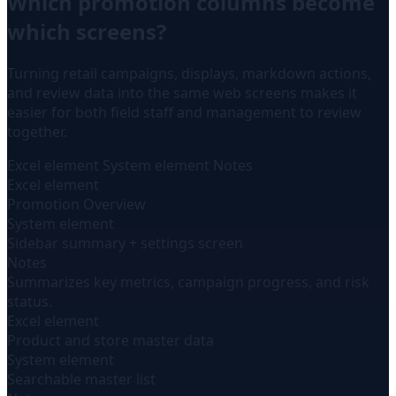
Which promotion columns become
which screens?
Turning retail campaigns, displays, markdown actions,
and review data into the same web screens makes it
easier for both field staff and management to review
together.
Excel element
System element
Notes
Excel element
Promotion Overview
System element
Sidebar summary + settings screen
Notes
Summarizes key metrics, campaign progress, and risk
status.
Excel element
Product and store master data
System element
Searchable master list