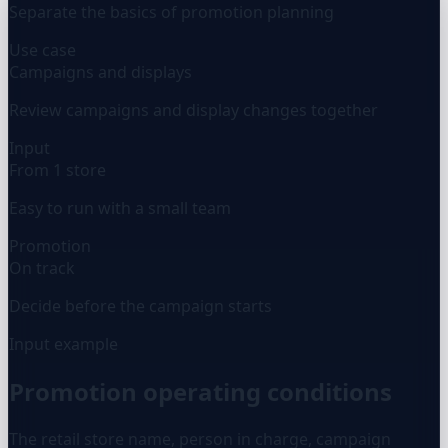
Separate the basics of promotion planning
Use case
Campaigns and displays
Review campaigns and display changes together
Input
From 1 store
Easy to run with a small team
Promotion
On track
Decide before the campaign starts
Input example
Promotion operating conditions
The retail store name, person in charge, campaign