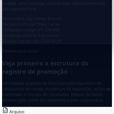
budget, and campaign priority stay aligned when they
are captured first.
Store name
City Center Branch
Person in charge
Olivia Carter
Campaign budget
JPY 238,000
Campaign priority
3 products
Display change day
2026-04-18
Download gratuito
Veja primeiro a estrutura do
registro de promoção
Um modelo gratuito de Excel para planejamento de
campanhas de varejo, mudanças de exposição, ações de
markdown e revisão de resultados. Depois de baixar,
comece pelo nome da campanha e pelo responsável.
Arquivo