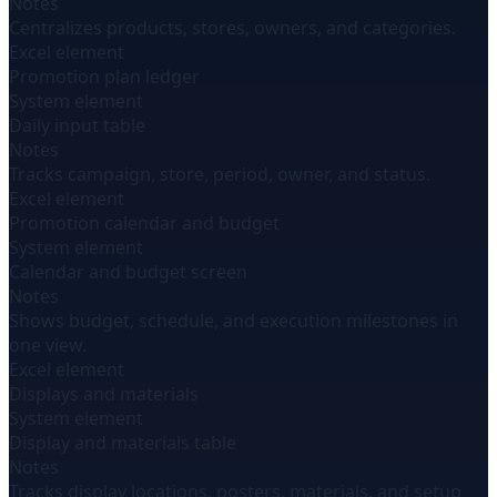
Notes
Centralizes products, stores, owners, and categories.
Excel element
Promotion plan ledger
System element
Daily input table
Notes
Tracks campaign, store, period, owner, and status.
Excel element
Promotion calendar and budget
System element
Calendar and budget screen
Notes
Shows budget, schedule, and execution milestones in
one view.
Excel element
Displays and materials
System element
Display and materials table
Notes
Tracks display locations, posters, materials, and setup