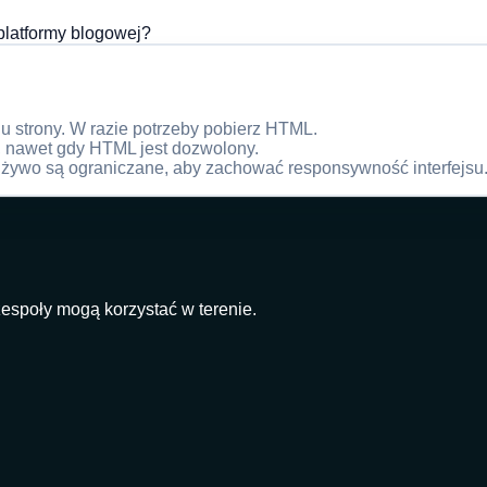
latformy blogowej?
 strony. W razie potrzeby pobierz HTML.
, nawet gdy HTML jest dozwolony.
 żywo są ograniczane, aby zachować responsywność interfejsu
espoły mogą korzystać w terenie.