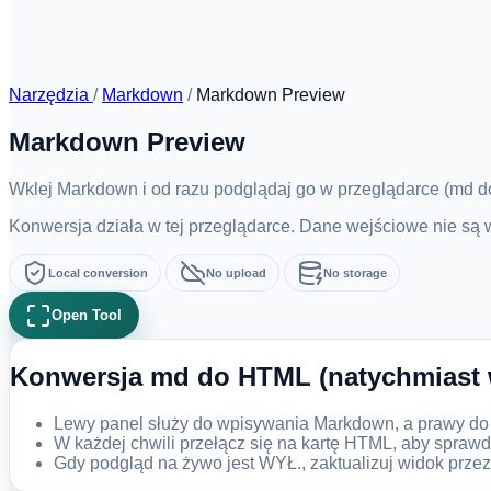
Narzędzia
/
Markdown
/
Markdown Preview
Markdown Preview
Wklej Markdown i od razu podglądaj go w przeglądarce (md 
Konwersja działa w tej przeglądarce. Dane wejściowe nie są
Local conversion
No upload
No storage
Open Tool
Konwersja md do HTML (natychmiast 
Lewy panel służy do wpisywania Markdown, a prawy d
W każdej chwili przełącz się na kartę HTML, aby spra
Gdy podgląd na żywo jest WYŁ., zaktualizuj widok przez