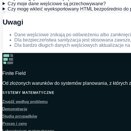
Czy moje dane wejściowe są przechowywane?
Czy mogę wkleić wyeksportowany HTML bezpośrednio do p
Uwagi
Dane wejściowe znikają po odświeżeniu albo zamknięciu
Dla bezpieczeństwa sanityzacja jest stosowana zawsze
Dla bardzo długich danych wejściowych aktualizacje na
Finite Field
Od złożonych warunków do systemów planowania, z których z
SYSTEMY MATEMATYCZNE
Znajdź według problemu
Demonstracje
Studia przypadków
Proces i ceny
Laboratorium matematyczne