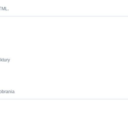
HTML.
ktury
obrania